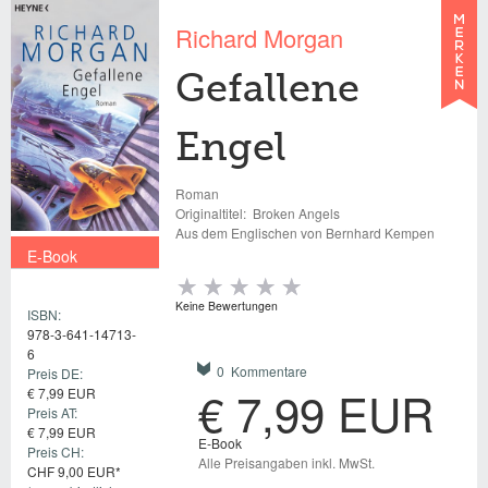
Richard Morgan
Gefallene
Engel
Roman
Originaltitel:
Broken Angels
Aus dem Englischen von Bernhard Kempen
E-Book
€ 7,99 EUR
Keine Bewertungen
ISBN:
978-3-641-14713-
6
0 Kommentare
Preis DE:
€ 7,99 EUR
€ 7,99 EUR
Preis AT:
€ 7,99 EUR
E-Book
Preis CH:
Alle Preisangaben inkl. MwSt.
CHF 9,00 EUR*