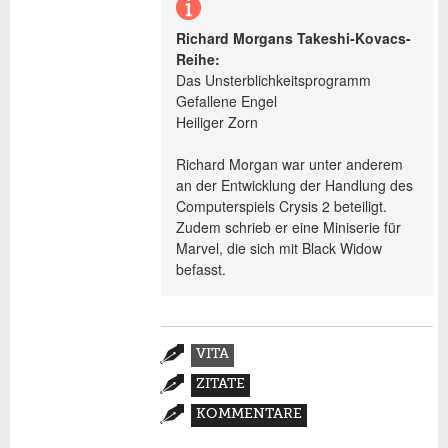
Richard Morgans Takeshi-Kovacs-
Reihe:
Das Unsterblichkeitsprogramm
Gefallene Engel
Heiliger Zorn
Richard Morgan war unter anderem
an der Entwicklung der Handlung des
Computerspiels Crysis 2 beteiligt.
Zudem schrieb er eine Miniserie für
Marvel, die sich mit Black Widow
befasst.
Zusatzmaterial
VITA
(AKTIVER
ZITATE
REITER)
KOMMENTARE