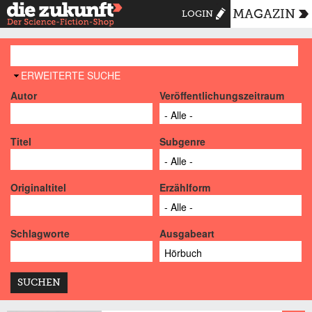
MAGAZIN
LOGIN
AUSBLENDEN
ERWEITERTE SUCHE
Autor
Veröffentlichungszeitraum
Titel
Subgenre
Originaltitel
Erzählform
Schlagworte
Ausgabeart