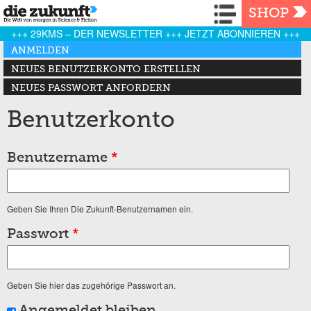
Navigation
SHOP
+++ 29KMS – DER NEWSLETTER +++ JETZT ABONNIEREN +++
Haupt-Reiter
ANMELDEN
(AKTIVER REITER)
NEUES BENUTZERKONTO ERSTELLEN
NEUES PASSWORT ANFORDERN
Benutzerkonto
Benutzername
*
Geben Sie Ihren Die Zukunft-Benutzernamen ein.
Passwort
*
Geben Sie hier das zugehörige Passwort an.
Angemeldet bleiben