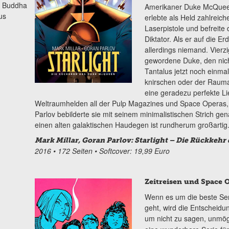
i Buddha
Amerikaner Duke McQueen.
us
erlebte als Held zahlreic
Laserpistole und befreite
Diktator. Als er auf die E
allerdings niemand. Vierz
gewordene Duke, den nich
Tantalus jetzt noch einmal
knirschen oder der Rauma
eine geradezu perfekte L
Weltraumhelden all der Pulp Magazines und Space Operas, 
Parlov bebilderte sie mit seinem minimalistischen Strich ge
einen alten galaktischen Haudegen ist rundherum großartig
Mark Millar, Goran Parlov: Starlight – Die Rückkeh
2016 • 172 Seiten • Softcover: 19,99 Euro
Zeitreisen und Space 
Wenn es um die beste Ser
geht, wird die Entscheidu
um nicht zu sagen, unmögli