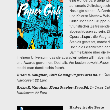
eine wunderbare Serie für
auf smarte Zeitreisegesch
Nostalgie stehen. Außerd
und Kolorist Matthew Wils
Girls“ über eine Gruppe 
futuristischer Zeitreisend
abgeschlossen zu sein. Di
Opera „
“, die Vaugh
Saga
Staples gestaltet, macht d
Doch die Geschichten der
Sammelbände über die Rei
in einem Universum, das sie ausradiert sehen will, haben 
und Awards gewonnen. Deshalb: Am besten sowohl „Paper Gi
macht man damit nichts falsch.
• Cro
Brian K. Vaughan, Cliff Chiang: Paper Girls Bd. 1
Hardcover: 22 Euro
• Cross Cul
Brian K. Vaughan, Fiona Staples: Saga Bd. 1
Hardcover: 22 Euro
Harley ist die Beste