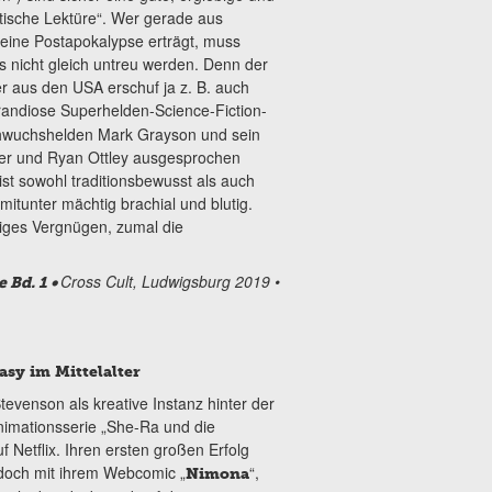
ische Lektüre“. Wer gerade aus
eine Postapokalypse erträgt, muss
s nicht gleich untreu werden. Denn der
r aus den USA erschuf ja z. B. auch
grandiose Superhelden-Science-Fiction-
hwuchshelden Mark Grayson und sein
ker und Ryan Ottley ausgesprochen
, ist sowohl traditionsbewusst als auch
itunter mächtig brachial und blutig.
ziges Vergnügen, zumal die
Cross Cult, Ludwigsburg 2019 •
 Bd. 1 •
sy im Mittelalter
evenson als kreative Instanz hinter der
mationsserie „She-Ra und die
 Netflix. Ihren ersten großen Erfolg
edoch mit ihrem Webcomic „
“,
Nimona