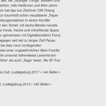
 alle, die „Stranger Things“ abfeiern und
ichten, tolle Heldinnen und 80er-Jahre-
em hat das von Zeichner Cliff Chiang
on traumhaft schön visualisierte „Paper
Zeitungsmädchen in einem Konflikt
er den Vorteil, mit sechs Bänden bereits
e frivole, freche und mitreißende Space
an gemeinsam mit Digitalkünstlerin Fiona
agegen seit viel zu langer Zeit Pause.
 bis dato neun vorliegenden
se einer ungewöhnlichen Alien-Familie
nicht umsonst reihenweise Leserherzen
rls“ als auch „Saga“ lesen. Als SF-Fan
ss Cult, Ludwigsburg 2017 • 144 Seiten •
t, Ludwigsburg 2013 • 160 Seiten •