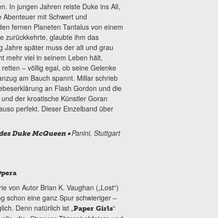
 In jungen Jahren reiste Duke ins All,
he Abenteuer mit Schwert und
 den fernen Planeten Tantalus von einem
rde zurückkehrte, glaubte ihm das
ig Jahre später muss der alt und grau
t mehr viel in seinem Leben hält,
 retten – völlig egal, ob seine Gelenke
nzug am Bauch spannt. Millar schrieb
iebeserklärung an Flash Gordon und die
und der kroatische Künstler Goran
nauso perfekt. Dieser Einzelband über
.
Panini, Stuttgart
r des Duke McQueen •
Opera
ie von Autor Brian K. Vaughan („Lost“)
ng schon eine ganz Spur schwieriger –
ch. Denn natürlich ist „
“
Paper Girls