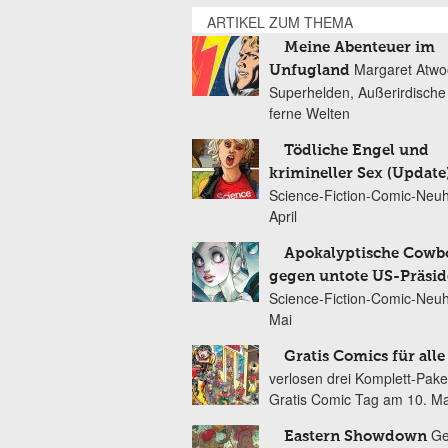
ARTIKEL ZUM THEMA
Meine Abenteuer im
Margaret Atwo
Unfugland
Superhelden, Außerirdische
ferne Welten
Tödliche Engel und
krimineller Sex (Update
Science-Fiction-Comic-Neuh
April
Apokalyptische Cowb
gegen untote US-Präsi
Science-Fiction-Comic-Neuh
Mai
Gratis Comics für alle
verlosen drei Komplett-Pak
Gratis Comic Tag am 10. Ma
Ge
Eastern Showdown