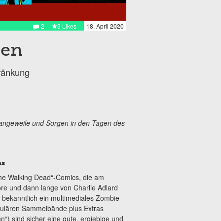
2
3 Likes
18. April 2020
ten
hränkung
Langeweile und Sorgen in den Tagen des
.
ns
he Walking Dead“-Comics, die am
re und dann lange von Charlie Adlard
 bekanntlich ein multimediales Zombie-
gulären Sammelbände plus Extras
ien“) sind sicher eine gute, ergiebige und