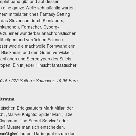
mplettband gibt und auf dessen
on eine ganze Weile sehnsüchtig warten.
hes“ mittelalterliches Fantasy-Setting
, das Stevenson durch Klonlabors,
lenkanonen, Fernseher, Cyborg-
ne zu einer wunderbar anachronistischen
ständigen und verrückten Science-
eser wird die machtvolle Formwandlerin
 Blackheart und den Guten verwickelt.
entionen und Stereotypen des Sujets,
pen. Ein in jeder Hinsicht fantastischer
d 2016 • 272 Seiten • Softcover: 19,95 Euro
ltraum
tischen Erfolgsautors Mark Millar, der
d“, „Marvel Knights: Spider-Man“, „Die
 „Kingsman: The Secret Service“ oder
ste? Müsste man sich entscheiden,
“ lauten. Darin geht es um den
tarlight