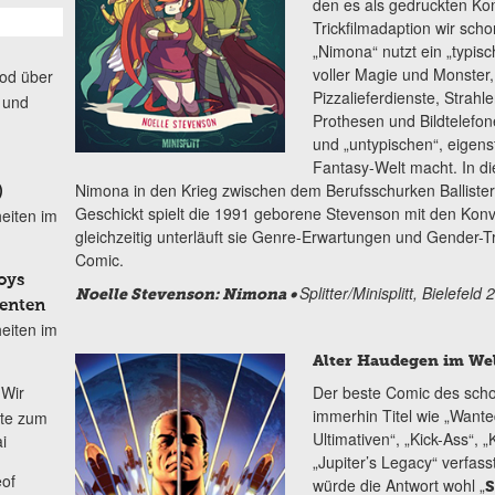
den es als gedruckten Ko
Trickfilmadaption wir sch
„Nimona“ nutzt ein „typisc
voller Magie und Monster
od über
Pizzalieferdienste, Strah
 und
Prothesen und Bildtelefo
und „untypischen“, eigen
Fantasy-Welt macht. In di
Nimona in den Krieg zwischen dem Berufsschurken Ballister
)
Geschickt spielt die 1991 geborene Stevenson mit den Konv
eiten im
gleichzeitig unterläuft sie Genre-Erwartungen und Gender-Tro
Comic.
oys
Splitter/Minisplitt, Bielefel
Noelle Stevenson: Nimona •
denten
eiten im
Alter Haudegen im We
Wir
Der beste Comic des schot
immerhin Titel wie „Wante
ete zum
Ultimativen“, „Kick-Ass“,
i
„Jupiter’s Legacy“ verfas
of
würde die Antwort wohl „
S