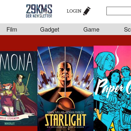
LOGIN
Film
Gadget
Game
Sc