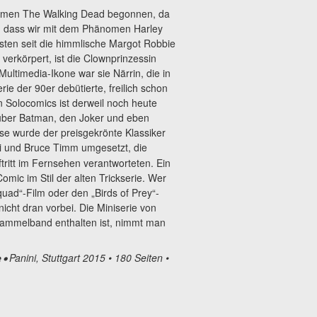
omen The Walking Dead begonnen, da
ig, dass wir mit dem Phänomen Harley
sten seit die himmlische Margot Robbie
verkörpert, ist die Clownprinzessin
Multimedia-Ikone war sie Närrin, die in
ie der 90er debütierte, freilich schon
en Solocomics ist derweil noch heute
über Batman, den Joker und eben
se wurde der preisgekrönte Klassiker
ni und Bruce Timm umgesetzt, die
tritt im Fernsehen verantworteten. Ein
Comic im Stil der alten Trickserie. Wer
quad“-Film oder den „Birds of Prey“-
icht dran vorbei. Die Miniserie von
Sammelband enthalten ist, nimmt man
Panini, Stuttgart 2015 • 180 Seiten •
 •