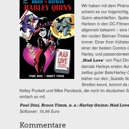
Wir haben mit dem Phän
scheint es nur folgericht
Quinn abschließen. Späte
Harleen in den DC-Filmen 
allgemein bekannt – eine 
der coolen Batman-Trickser
immer. Einer ihrer frühst
einer der besten Comics 
Harley, und passenderwei
„
“ von Paul Di
Mad Love
damals Harleys ersten Auf
zeitlos guter Bats/Harley-
bisher nur den „Suicide S
Streifen kennt, kommt da n
Kelley Puckett und Mike Parobeck, die noch im deutschen 
einfach so mit.
Paul Dini, Bruce Timm, u. a.: Harley Quinn: Mad Love
Softcover: 16,99 Euro
Kommentare