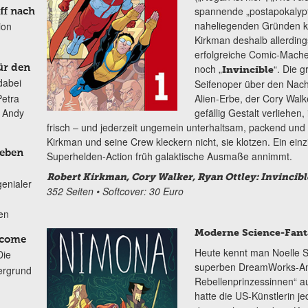
spannende „postapokalypt
ff nach
naheliegenden Gründen k
ion
Kirkman deshalb allerding
erfolgreiche Comic-Mache
noch „
“. Die 
ür den
Invincible
dabei
Seifenoper über den Nac
Alien-Erbe, der Cory Wal
Petra
gefällig Gestalt verliehen
n Andy
frisch – und jederzeit ungemein unterhaltsam, packend und m
Kirkman und seine Crew kleckern nicht, sie klotzen. Ein ein
Leben
Superhelden-Action früh galaktische Ausmaße annimmt.
Robert Kirkman, Cory Walker, Ryan Ottley: Invincible
genialer
352 Seiten • Softcover: 30 Euro
ten
Moderne Science-Fanta
lcome
Heute kennt man Noelle St
Die
superben DreamWorks-Ani
ergrund
Rebellenprinzessinnen“ auf
hatte die US-Künstlerin j