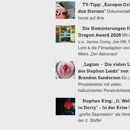
TV-Tipp: „Europas Gri
Dokumentat
den Sternen“
heute auf Arte
Die Nominierungen f
Mit 
Dragon Award 2026
u.a. James Corey, Joe Hill, 
Lord & die Filmadaption vo
Weirs „Der Astronaut“
„Legion – Die vielen 
des Stephen Leeds“ von
Ein 
Brandon Sanderson
Privatdetektiv mit vielen
halluzinierten Persönlichkei
Stephen King: „It: We
to Derry“ - In der Krise
„große Depression“ als Hint
der 2. Staffel