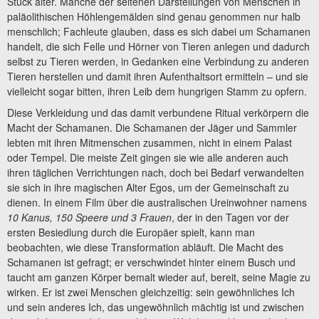
Stück älter. Manche der seltenen Darstellungen von Menschen in
paläolithischen Höhlengemälden sind genau genommen nur halb
menschlich; Fachleute glauben, dass es sich dabei um Schamanen
handelt, die sich Felle und Hörner von Tieren anlegen und dadurch
selbst zu Tieren werden, in Gedanken eine Verbindung zu anderen
Tieren herstellen und damit ihren Aufenthaltsort ermitteln – und sie
vielleicht sogar bitten, ihren Leib dem hungrigen Stamm zu opfern.
Diese Verkleidung und das damit verbundene Ritual verkörpern die
Macht der Schamanen. Die Schamanen der Jäger und Sammler
lebten mit ihren Mitmenschen zusammen, nicht in einem Palast
oder Tempel. Die meiste Zeit gingen sie wie alle anderen auch
ihren täglichen Verrichtungen nach, doch bei Bedarf verwandelten
sie sich in ihre magischen Alter Egos, um der Gemeinschaft zu
dienen. In einem Film über die australischen Ureinwohner namens
10 Kanus, 150 Speere und 3 Frauen
, der in den Tagen vor der
ersten Besiedlung durch die Europäer spielt, kann man
beobachten, wie diese Transformation abläuft. Die Macht des
Schamanen ist gefragt; er verschwindet hinter einem Busch und
taucht am ganzen Körper bemalt wieder auf, bereit, seine Magie zu
wirken. Er ist zwei Menschen gleichzeitig: sein gewöhnliches Ich
und sein anderes Ich, das ungewöhnlich mächtig ist und zwischen