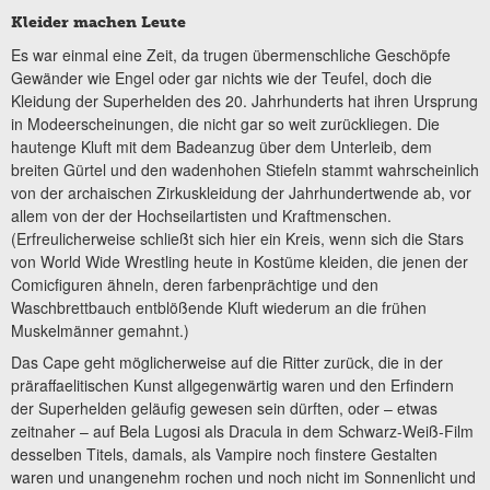
Kleider machen Leute
Es war einmal eine Zeit, da trugen übermenschliche Geschöpfe
Gewänder wie Engel oder gar nichts wie der Teufel, doch die
Kleidung der Superhelden des 20. Jahrhunderts hat ihren Ursprung
in Modeerscheinungen, die nicht gar so weit zurückliegen. Die
hautenge Kluft mit dem Badeanzug über dem Unterleib, dem
breiten Gürtel und den wadenhohen Stiefeln stammt wahrscheinlich
von der archaischen Zirkuskleidung der Jahrhundertwende ab, vor
allem von der der Hochseilartisten und Kraftmenschen.
(Erfreulicherweise schließt sich hier ein Kreis, wenn sich die Stars
von World Wide Wrestling heute in Kostüme kleiden, die jenen der
Comicfiguren ähneln, deren farbenprächtige und den
Waschbrettbauch entblößende Kluft wiederum an die frühen
Muskelmänner gemahnt.)
Das Cape geht möglicherweise auf die Ritter zurück, die in der
präraffaelitischen Kunst allgegenwärtig waren und den Erfindern
der Superhelden geläufig gewesen sein dürften, oder – etwas
zeitnaher – auf Bela Lugosi als Dracula in dem Schwarz-Weiß-Film
desselben Titels, damals, als Vampire noch finstere Gestalten
waren und unangenehm rochen und noch nicht im Sonnenlicht und