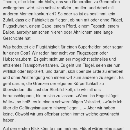
Thema, eine Idee, ein Motiv, das von Generation zu Generation
weitergeben wird, sich selbst repliziert, mutiert und dabei mit
anderen Memen konkurriert? So oder so ist es bestimmt kein
Zufall, dass die Fähigkeit zu fliegen, ob nun mit oder ohne Flügel,
Flugschuhen, einem Cape, einem Pferd, einem Teppich, einem
Ballon, aerodynamischen Nieren oder Ähnlichem eine lange
Geschichte hat.
Was bedeutet die Flugfähigkeit für einen Superhelden oder sogar
für einen Gott? Wir reden hier nicht von Flugzeugen oder
Hubschraubern. Es geht nicht um ein möglichst schnelles und
effizientes Transportverfahren. Es geht um Flügel, seien sie nun
wirklich oder impliziert, und darum, sich über die Erde zu erheben
und ohne Anstrengung von einem Ort zum anderen zu segeln. Es
geht darum, die Grenzen der eigenen Körperlichkeit zu
überwinden, die Last der Sterblichkeit, die wir mit uns
herumschleppen, hinter sich zu lassen. »Wenn ich Engelsflügel
hätte«, so heißt es in einem schwermütigen Volkslied, »würde ich
über die Gefängnismauern hinwegfliegen …« Aber wir haben
keine. Obwohl wir uns offenbar schon immer welche gewünscht
haben.
Auf den ersten Blick könnte man meinen, Flügel wären eine super