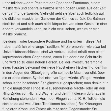
unheimlicher – dem Phantom der Oper oder Fantômas, einem
maskierten und ebenfalls französischen bösen Genie aus der Zeit
der Jahrhundertwende. Vielleicht geht sie aber auch lediglich auf
die üblichen maskierten Ganoven der Comics zurück. Da Batman
sterblich ist und sich auch nicht körperlich von einer Gestalt in eine
andere verwandeln kann, ist leicht einzusehen, warum er eine
Maske braucht.
Kleidung – oder besondere Kostüme und Insignien – dieser Art
haben natürlich eine lange Tradition. Mit Zeremonien wie etwa bei
Universitätsabschlüssen sind wir vertraut; dabei erhält man einen
kapuzenähnlichen Gegenstand, einen Hut oder eine Schriftrolle
und wird so zu einer neuen Person. Bei der Investiturzeremonie
eines Papstes bekommt der neue Papst einen Fischerring, der ihm
in den Augen der Gläubigen große spirituelle Macht verleiht, über
die er ohne dieses Symbol nicht verfügen würde. (Ringen werden
schon lange besondere Fähigkeiten zugesprochen; man denke nur
an die magischen Ringe in »Tausendundeine Nacht« oder an den
Ring-Zyklus von Richard Wagner und den mit diesem durchaus in
Beziehung stehenden »Herrn der Ringe« von J. R. R. Tolkien, die
sich beide auf weit ältere Traditionen beziehen.) Bei Krönungen
fungieren Krone und Zepter als magische Gegenstände: Sie