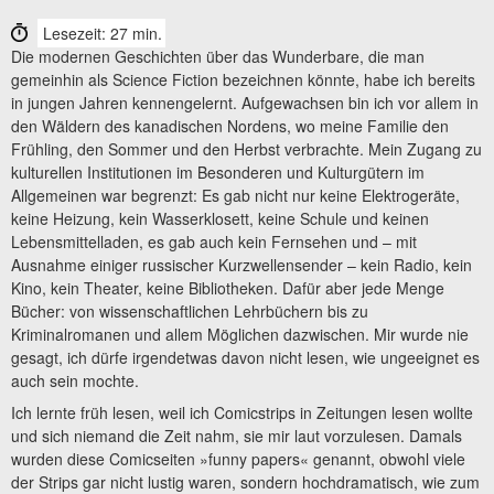
Lesezeit: 27 min.
Die modernen Geschichten über das Wunderbare, die man
gemeinhin als Science Fiction bezeichnen könnte, habe ich bereits
in jungen Jahren kennengelernt. Aufgewachsen bin ich vor allem in
den Wäldern des kanadischen Nordens, wo meine Familie den
Frühling, den Sommer und den Herbst verbrachte. Mein Zugang zu
kulturellen Institutionen im Besonderen und Kulturgütern im
Allgemeinen war begrenzt: Es gab nicht nur keine Elektrogeräte,
keine Heizung, kein Wasserklosett, keine Schule und keinen
Lebensmittelladen, es gab auch kein Fernsehen und – mit
Ausnahme einiger russischer Kurzwellensender – kein Radio, kein
Kino, kein Theater, keine Bibliotheken. Dafür aber jede Menge
Bücher: von wissenschaftlichen Lehrbüchern bis zu
Kriminalromanen und allem Möglichen dazwischen. Mir wurde nie
gesagt, ich dürfe irgendetwas davon nicht lesen, wie ungeeignet es
auch sein mochte.
Ich lernte früh lesen, weil ich Comicstrips in Zeitungen lesen wollte
und sich niemand die Zeit nahm, sie mir laut vorzulesen. Damals
wurden diese Comicseiten »funny papers« genannt, obwohl viele
der Strips gar nicht lustig waren, sondern hochdramatisch, wie zum