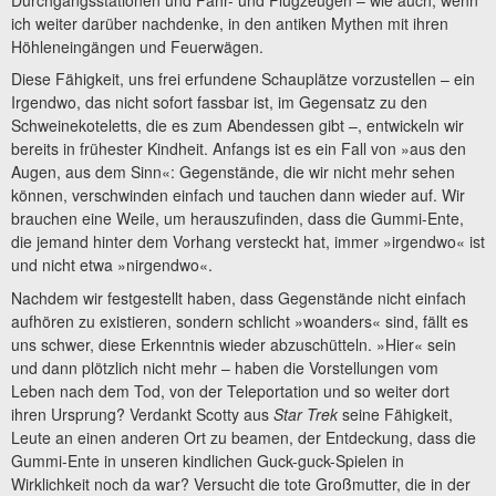
ich weiter darüber nachdenke, in den antiken Mythen mit ihren
Höhleneingängen und Feuerwägen.
Diese Fähigkeit, uns frei erfundene Schauplätze vorzustellen – ein
Irgendwo, das nicht sofort fassbar ist, im Gegensatz zu den
Schweinekoteletts, die es zum Abendessen gibt –, entwickeln wir
bereits in frühester Kindheit. Anfangs ist es ein Fall von »aus den
Augen, aus dem Sinn«: Gegenstände, die wir nicht mehr sehen
können, verschwinden einfach und tauchen dann wieder auf. Wir
brauchen eine Weile, um herauszufinden, dass die Gummi-Ente,
die jemand hinter dem Vorhang versteckt hat, immer »irgendwo« ist
und nicht etwa »nirgendwo«.
Nachdem wir festgestellt haben, dass Gegenstände nicht einfach
aufhören zu existieren, sondern schlicht »woanders« sind, fällt es
uns schwer, diese Erkenntnis wieder abzuschütteln. »Hier« sein
und dann plötzlich nicht mehr – haben die Vorstellungen vom
Leben nach dem Tod, von der Teleportation und so weiter dort
ihren Ursprung? Verdankt Scotty aus
Star Trek
seine Fähigkeit,
Leute an einen anderen Ort zu beamen, der Entdeckung, dass die
Gummi-Ente in unseren kindlichen Guck-guck-Spielen in
Wirklichkeit noch da war? Versucht die tote Großmutter, die in der