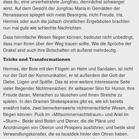
dass du, eine unverheiratete Jungfrau, demnächst schwanger
wirst. Auf dem Gesicht der Jungfrau Maria in Gemälden der
Renaissance spiegelt sich meist Besorgnis, nicht Freude. Iris,
Hermes oder auch die jüdisch-christlichen Engelsboten brachten
nun mal gute wie schlechte Nachrichten.
Dass himmlische Wesen fliegen können, bedeutet nicht unbedingt,
dass man ihnen über den Weg trauen sollte. Wie die Sprüche der
Orakel sind auch ihre Botschaften oft äußerst mehrdeutig.
Tricks und Transformationen
Hermes, der Bote mit den Flügeln an Helm und Sandalen, ist nicht
nur der Gott der Kommunikation, er ist außerdem der Gott der
Diebe, Lügen und Späße. Das ist eine weitere interessante Seite
vieler fliegender Nichtmenschen: ihr seltsamer Sinn für Humor, ihre
Freude daran, Menschen zu täuschen und ihnen Streiche zu
spielen. In den Dramen Shakespeares gibt es, wie ich bereits
erwähnt habe, zwei bemerkenswerte nichtmenschliche Wesen, die
fliegen können: Puck im »Mittsommernachtstraum« und Ariel im
»Sturm«. Beide sind Boten und Diener, die die Pläne und
Anordnungen von Oberon und Prospero ausführen; und beide sind
Verwandlungskünstler, die es faustdick hinter den Ohren haben.