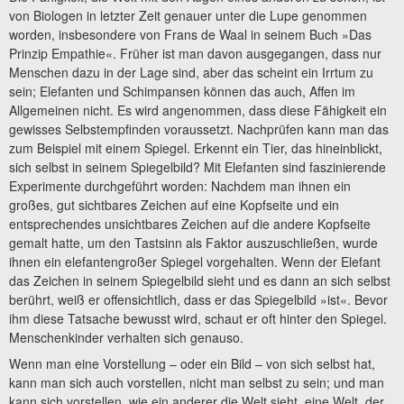
von Biologen in letzter Zeit genauer unter die Lupe genommen
worden, insbesondere von Frans de Waal in seinem Buch »Das
Prinzip Empathie«. Früher ist man davon ausgegangen, dass nur
Menschen dazu in der Lage sind, aber das scheint ein Irrtum zu
sein; Elefanten und Schimpansen können das auch, Affen im
Allgemeinen nicht. Es wird angenommen, dass diese Fähigkeit ein
gewisses Selbstempfinden voraussetzt. Nachprüfen kann man das
zum Beispiel mit einem Spiegel. Erkennt ein Tier, das hineinblickt,
sich selbst in seinem Spiegelbild? Mit Elefanten sind faszinierende
Experimente durchgeführt worden: Nachdem man ihnen ein
großes, gut sichtbares Zeichen auf eine Kopfseite und ein
entsprechendes unsichtbares Zeichen auf die andere Kopfseite
gemalt hatte, um den Tastsinn als Faktor auszuschließen, wurde
ihnen ein elefantengroßer Spiegel vorgehalten. Wenn der Elefant
das Zeichen in seinem Spiegelbild sieht und es dann an sich selbst
berührt, weiß er offensichtlich, dass er das Spiegelbild »ist«. Bevor
ihm diese Tatsache bewusst wird, schaut er oft hinter den Spiegel.
Menschenkinder verhalten sich genauso.
Wenn man eine Vorstellung – oder ein Bild – von sich selbst hat,
kann man sich auch vorstellen, nicht man selbst zu sein; und man
kann sich vorstellen, wie ein anderer die Welt sieht, eine Welt, der