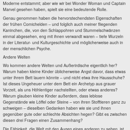
Moderne entstammt; aber wie wir bei Wonder Woman und Captain
Marvel gesehen haben, spielt sie eine bedeutende Rolle.
Genau genommen haben die hervorstechendsten Eigenschaften
der frühen Comichelden – und folglich auch meiner fliegenden
Kaninchen, die, von den Schlappohren und Stummelschwänzen
einmal abgesehen, eng mit ihnen verwandt waren – tiefe Wurzeln
in der Literatur- und Kulturgeschichte und möglicherweise auch in
der menschlichen Psyche.
Andere Welten
Wo kommen andere Welten und Außerirdische eigentlich her?
Warum haben kleine Kinder üblicherweise Angst davor, dass etwas
unter ihrem Bett lauern könnte – und nicht etwa ihre Hausschuhe?
Ist dieses Ungeheuer unter dem Bett ein Archetyp aus grauer
Vorzeit, als uns Höhlentiger nachstellten, oder etwas anderes?
Warum glauben kleine Kinder außerdem, dass leblose
Gegenstände wie Löffel oder Steine – von ihren Stofftieren ganz zu
schweigen – dieselben Gedanken haben wie sie und ihnen
gegenüber gute oder schlechte Absichten hegen? Gibt es zwischen
diesen drei Fragen einen Zusammenhang?
Die Fähigkeit, die Welt mit den Augen eines anderen zu sehen, ist