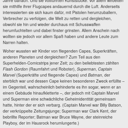
Jahre danach. Und sie vollführten Kunststücke: Vor allem wirbelten
sie mithilfe ihrer Flugcapes andauernd durch die Luft. Anderseits
interessierten sie sich kaum dafür, mit Pistolen herumzuballern,
Verbrecher zu verfolgen, die Welt zu retten und dergleichen,
obwohl sie hin und wieder durchaus mit Schusswaffen
herumfuchtelten und dabei finster grinsten. Allem Anschein nach
wollten sie jedoch vor allem Spaß haben und andere Leute zum
Narren halten.
Woher wussten wir Kinder von fliegenden Capes, Superkräften,
anderen Planeten und dergleichen? Zum Teil aus den
Superhelden-Comicstrips jener Zeit; zu den beliebtesten zählten
Flash Gordon
(Raumfahrt und Roboter),
Superman
,
Captain
Marvel
(Superkräfte und fliegende Capes) und
Batman
, der
sterblich war und dessen Cape keinen besonderen Zweck erfüllte –
im Gegenteil, wahrscheinlich behinderte es ihn sogar, wenn er an
einem Gebäude hinaufkletterte –, der jedoch mit Captain Marvel
und Superman eine schwächliche Geheimidentität gemeinsam
hatte, hinter der er sich verbarg. (Captain Marvel war Billy Batson,
der verkrüppelte Zeitungsjunge; Superman war Clark Kent, der
bebrillte Reporter; Batman war Bruce Wayne, der steinreiche
Playboy, der im Hausrock herumlungerte.)