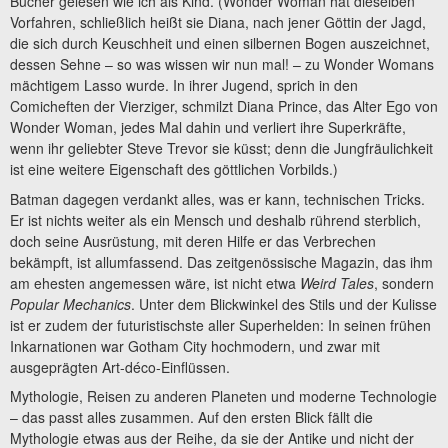
Bücher gelesen wie ich als Kind. (Wonder Woman hat dieselben
Vorfahren, schließlich heißt sie Diana, nach jener Göttin der Jagd,
die sich durch Keuschheit und einen silbernen Bogen auszeichnet,
dessen Sehne – so was wissen wir nun mal! – zu Wonder Womans
mächtigem Lasso wurde. In ihrer Jugend, sprich in den
Comicheften der Vierziger, schmilzt Diana Prince, das Alter Ego von
Wonder Woman, jedes Mal dahin und verliert ihre Superkräfte,
wenn ihr geliebter Steve Trevor sie küsst; denn die Jungfräulichkeit
ist eine weitere Eigenschaft des göttlichen Vorbilds.)
Batman dagegen verdankt alles, was er kann, technischen Tricks.
Er ist nichts weiter als ein Mensch und deshalb rührend sterblich,
doch seine Ausrüstung, mit deren Hilfe er das Verbrechen
bekämpft, ist allumfassend. Das zeitgenössische Magazin, das ihm
am ehesten angemessen wäre, ist nicht etwa
Weird Tales
, sondern
Popular Mechanics
. Unter dem Blickwinkel des Stils und der Kulisse
ist er zudem der futuristischste aller Superhelden: In seinen frühen
Inkarnationen war Gotham City hochmodern, und zwar mit
ausgeprägten Art-déco-Einflüssen.
Mythologie, Reisen zu anderen Planeten und moderne Technologie
– das passt alles zusammen. Auf den ersten Blick fällt die
Mythologie etwas aus der Reihe, da sie der Antike und nicht der