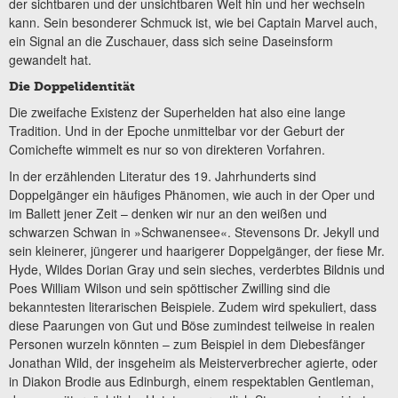
der sichtbaren und der unsichtbaren Welt hin und her wechseln
kann. Sein besonderer Schmuck ist, wie bei Captain Marvel auch,
ein Signal an die Zuschauer, dass sich seine Daseinsform
gewandelt hat.
Die Doppelidentität
Die zweifache Existenz der Superhelden hat also eine lange
Tradition. Und in der Epoche unmittelbar vor der Geburt der
Comichefte wimmelt es nur so von direkteren Vorfahren.
In der erzählenden Literatur des 19. Jahrhunderts sind
Doppelgänger ein häufiges Phänomen, wie auch in der Oper und
im Ballett jener Zeit – denken wir nur an den weißen und
schwarzen Schwan in »Schwanensee«. Stevensons Dr. Jekyll und
sein kleinerer, jüngerer und haarigerer Doppelgänger, der fiese Mr.
Hyde, Wildes Dorian Gray und sein sieches, verderbtes Bildnis und
Poes William Wilson und sein spöttischer Zwilling sind die
bekanntesten literarischen Beispiele. Zudem wird spekuliert, dass
diese Paarungen von Gut und Böse zumindest teilweise in realen
Personen wurzeln könnten – zum Beispiel in dem Diebesfänger
Jonathan Wild, der insgeheim als Meisterverbrecher agierte, oder
in Diakon Brodie aus Edinburgh, einem respektablen Gentleman,