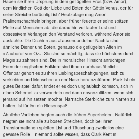
Haben sie ihren Ursprung in dem geflügelten Eros (bzw. Amor),
dem kindlichen Gott der Liebe und Boten der Göttin Venus, der für
seine Streiche berüchtigt ist? Heutzutage mag Amor
Pralinenschachteln bringen, aber früher feuerte er seine spitzen
Pfeile auf Menschen ab, die daraufhin vor lauter Lust und
obsessivem Verlangen den Verstand verloren, während Amor sie
auslachte. Die Dschinn aus »Tausendundeiner Nacht« sind
ähnliche Diener und Boten, genauso die geflügelten Affen im
»Zauberer von Oz«: Sie sind so mächtig, dass sie höchstens durch
Magie zu zähmen sind. Die in moralischer Hinsicht anrüchigen
Feen der englischen Folklore sind ihnen durchaus ähnlich:
Offenbar gehört es zu ihren Lieblingsbeschäftigungen, sich zu
verkleiden und Menschen an der Nase herumzuführen. Puck ist ein
gutes Beispiel dafür, findet er es doch unglaublich komisch, sich in
einen Schemel zu verwandeln und dann davonzuflitzen, wenn sich
jemand auf ihn setzen möchte. Närrische Sterbliche zum Narren zu
halten, ist für ihn ein Riesenspaß.
Ähnliche Vorlieben hegten auch die frühen Superhelden. Natürlich
neigten sie nicht alle zu bösen Streichen, doch bei ihren
Transformationen spielten List und Täuschung zweifellos eine
gewisse Rolle – niemand sollte wissen, dass Clark Kent in