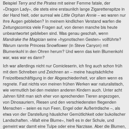
Beispiel
Terry and the Pirates
mit seiner Femme fatale, der
»Dragon Lady«, die stets eine erstaunlich lange Zigarettenspitze in
der Hand hielt, oder surreal wie
Little Orphan Annie
– wo waren nur
ihre Augen geblieben? In meinem kindlichen Verstand warfen die
Zeitungscomics viele Fragen auf, von denen manche bis heute
unbeantwortet geblieben sind. Was genau geschah, wenn
Mandrake the Magician
seine »hypnotischen Gesten« vollführte?
Warum rannte Princess Snowflower (in Steve Canyon) mit
Blumenkohl in den Ohren herum? Und wenn das kein Blumenkohl
war, was war es dann?
Ich war allerdings nicht nur Comicleserin, ich fing auch schon früh
mit dem Schreiben und Zeichnen an – meine hauptsächliche
Freizeitbeschäftigung in der Abgeschiedenheit, vor allem wenn es
regnete. Fast nichts von meinen frühen Werken war naturalistisch,
wie vermutlich bei den meisten anderen Kindern auch. Unter acht
Jahren fühlt man sich eher von sprechenden Tieren angezogen,
von Dinosauriern, Riesen und den verschiedensten fliegenden
Menschen – seien es nun Feen, Engel oder Außerirdische –, als
etwa von der Darstellung häuslicher Gemütlichkeit oder bukolischer
Landschaften. »Malt eine Blume«, hieß es in der Schule, und
gemeint war damit eine Tulpe oder eine Narzisse. Aber die Blumen,