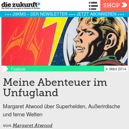
Navigation
SHOP
+++ 29KMS – DER NEWSLETTER +++ JETZT ABONNIEREN +++
Feature
4. März 2014
Meine Abenteuer im
Unfugland
Margaret Atwood über Superhelden, Außerirdische
und ferne Welten
von
Margaret Atwood