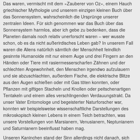
Das waren, vermischt mit dem »Zauberer von Oz«, einem Hauch
griechischer Mythologie und unserem einzigen kleinen Buch über
das Sonnensystem, wahrscheinlich die Ursprünge unserer
zentralen Ideen. Für sich genommen war das Buch über das
Sonnensystem harmlos, aber ich gebe zu bedenken, dass die
Planeten damals noch relativ unerforscht waren – wer wusste
schon, ob es da nicht außerirdisches Leben gab? In unserem Fall
waren die Aliens natürlich sämtlich der Menschheit feindlich
gesinnte Humanoide mit nur einem Auge und drei Fingern an den
Händen oder Tiere mit rasiermesserscharfen Zähnen und der
schlechten Angewohnheit, den Menschen irgendwo aufzulauern
und sie abzuschlachten, außerdem Fische, die elektrische Blitze
aus den Augen schießen oder mit Gas töten konnten, oder
Pflanzen mit giftigen Stacheln und Knollen oder peitschenartigen
Tentakeln und einem alles verschlingenden Verdauungstrakt. Da
unser Vater Entomologe und begeisterter Naturforscher war,
konnten wir beispielsweise wissenschaftliche Darstellungen des
mikroskopisch kleinen Lebens in einem Teich betrachten, was
unsere Vorstellungen von Marsianern, Venusianern, Neptunianern
und Saturnianern beeinflusst haben mag.
Unseren Kaninchen stand der Sinn allerdings nicht danach, sich