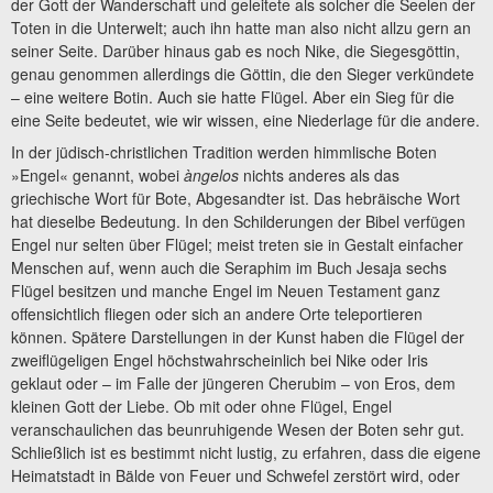
der Gott der Wanderschaft und geleitete als solcher die Seelen der
Toten in die Unterwelt; auch ihn hatte man also nicht allzu gern an
seiner Seite. Darüber hinaus gab es noch Nike, die Siegesgöttin,
genau genommen allerdings die Göttin, die den Sieger verkündete
– eine weitere Botin. Auch sie hatte Flügel. Aber ein Sieg für die
eine Seite bedeutet, wie wir wissen, eine Niederlage für die andere.
In der jüdisch-christlichen Tradition werden himmlische Boten
»Engel« genannt, wobei
àngelos
nichts anderes als das
griechische Wort für Bote, Abgesandter ist. Das hebräische Wort
hat dieselbe Bedeutung. In den Schilderungen der Bibel verfügen
Engel nur selten über Flügel; meist treten sie in Gestalt einfacher
Menschen auf, wenn auch die Seraphim im Buch Jesaja sechs
Flügel besitzen und manche Engel im Neuen Testament ganz
offensichtlich fliegen oder sich an andere Orte teleportieren
können. Spätere Darstellungen in der Kunst haben die Flügel der
zweiflügeligen Engel höchstwahrscheinlich bei Nike oder Iris
geklaut oder – im Falle der jüngeren Cherubim – von Eros, dem
kleinen Gott der Liebe. Ob mit oder ohne Flügel, Engel
veranschaulichen das beunruhigende Wesen der Boten sehr gut.
Schließlich ist es bestimmt nicht lustig, zu erfahren, dass die eigene
Heimatstadt in Bälde von Feuer und Schwefel zerstört wird, oder