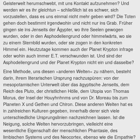
Geisterwelt herumschwebt, mit uns Kontakt aufzunehmen? Und
werden wir es ihr gleichtun – schließlich ist es schwer, sich
vorzustellen, dass es uns einmal nicht mehr geben wird? Die Toten
gehen doch bestimmt irgendwohin und nicht nur ins Grab. Früher
gingen sie ins Jenseits der Ägypter, wo ihre Seelen gewogen
wurden, oder in den Asphodeliengrund oder himmelwärts, wo sie
zu einem Sternbild wurden, oder sie zogen in den konkreten
Himmel ein. Heutzutage kommen auch der Planet Krypton infrage
oder wohin auch immer E.T. verschwunden ist. Und sind der
Asphodeliengrund und der Planet Krypton nicht ein und dasselbe?
Eine Methode, uns diesen »anderen Welten« zu nähern, besteht
darin, ihrem literarischen Ursprung nachzuspüren: von der
mesopotamischen Unterwelt über das ägyptische Jenseits, dem
Reich des Pluto, der christlichen Hölle, dem Utopia von Thomas
Morus, der Insel der Houyhnhnms und von Dr. Moreau bis zum
Planeten X und Gethen und Chiron. Diese anderen Welten hat es
in zahlreichen Kulturen gegeben, innerhalb derer sich viele
unterschiedliche Ursprungslinien nachzeichnen lassen. Ist die
Neigung, solche Welten hervorzubringen, vielleicht eine
wesentliche Eigenschaft der menschlichen Phantasie, des
limbischen Systems und des Neocortex, ebenso wie die Empathie?