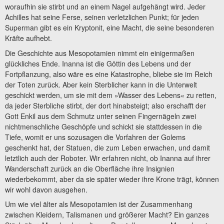
woraufhin sie stirbt und an einem Nagel aufgehängt wird. Jeder
Achilles hat seine Ferse, seinen verletzlichen Punkt; für jeden
Superman gibt es ein Kryptonit, eine Macht, die seine besonderen
Kräfte aufhebt.
Die Geschichte aus Mesopotamien nimmt ein einigermaßen
glückliches Ende. Inanna ist die Göttin des Lebens und der
Fortpflanzung, also wäre es eine Katastrophe, bliebe sie im Reich
der Toten zurück. Aber kein Sterblicher kann in die Unterwelt
geschickt werden, um sie mit dem »Wasser des Lebens« zu retten,
da jeder Sterbliche stirbt, der dort hinabsteigt; also erschafft der
Gott Enkil aus dem Schmutz unter seinen Fingernägeln zwei
nichtmenschliche Geschöpfe und schickt sie stattdessen in die
Tiefe, womit er uns sozusagen die Vorfahren der Golems
geschenkt hat, der Statuen, die zum Leben erwachen, und damit
letztlich auch der Roboter. Wir erfahren nicht, ob Inanna auf ihrer
Wanderschaft zurück an die Oberfläche ihre Insignien
wiederbekommt, aber da sie später wieder ihre Krone trägt, können
wir wohl davon ausgehen.
Um wie viel älter als Mesopotamien ist der Zusammenhang
zwischen Kleidern, Talismanen und größerer Macht? Ein ganzes