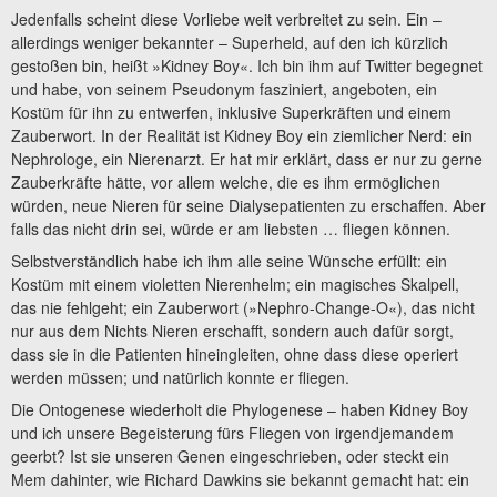
Jedenfalls scheint diese Vorliebe weit verbreitet zu sein. Ein –
allerdings weniger bekannter – Superheld, auf den ich kürzlich
gestoßen bin, heißt »Kidney Boy«. Ich bin ihm auf Twitter begegnet
und habe, von seinem Pseudonym fasziniert, angeboten, ein
Kostüm für ihn zu entwerfen, inklusive Superkräften und einem
Zauberwort. In der Realität ist Kidney Boy ein ziemlicher Nerd: ein
Nephrologe, ein Nierenarzt. Er hat mir erklärt, dass er nur zu gerne
Zauberkräfte hätte, vor allem welche, die es ihm ermöglichen
würden, neue Nieren für seine Dialysepatienten zu erschaffen. Aber
falls das nicht drin sei, würde er am liebsten … fliegen können.
Selbstverständlich habe ich ihm alle seine Wünsche erfüllt: ein
Kostüm mit einem violetten Nierenhelm; ein magisches Skalpell,
das nie fehlgeht; ein Zauberwort (»Nephro-Change-O«), das nicht
nur aus dem Nichts Nieren erschafft, sondern auch dafür sorgt,
dass sie in die Patienten hineingleiten, ohne dass diese operiert
werden müssen; und natürlich konnte er fliegen.
Die Ontogenese wiederholt die Phylogenese – haben Kidney Boy
und ich unsere Begeisterung fürs Fliegen von irgendjemandem
geerbt? Ist sie unseren Genen eingeschrieben, oder steckt ein
Mem dahinter, wie Richard Dawkins sie bekannt gemacht hat: ein