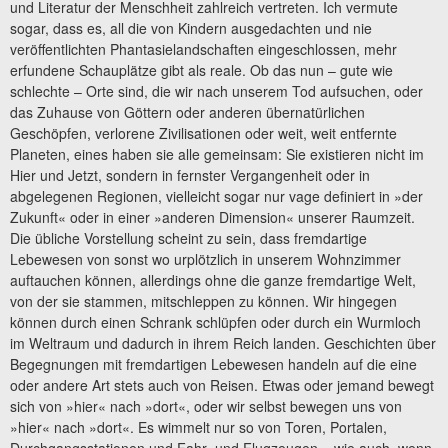
und Literatur der Menschheit zahlreich vertreten. Ich vermute
sogar, dass es, all die von Kindern ausgedachten und nie
veröffentlichten Phantasielandschaften eingeschlossen, mehr
erfundene Schauplätze gibt als reale. Ob das nun – gute wie
schlechte – Orte sind, die wir nach unserem Tod aufsuchen, oder
das Zuhause von Göttern oder anderen übernatürlichen
Geschöpfen, verlorene Zivilisationen oder weit, weit entfernte
Planeten, eines haben sie alle gemeinsam: Sie existieren nicht im
Hier und Jetzt, sondern in fernster Vergangenheit oder in
abgelegenen Regionen, vielleicht sogar nur vage definiert in »der
Zukunft« oder in einer »anderen Dimension« unserer Raumzeit.
Die übliche Vorstellung scheint zu sein, dass fremdartige
Lebewesen von sonst wo urplötzlich in unserem Wohnzimmer
auftauchen können, allerdings ohne die ganze fremdartige Welt,
von der sie stammen, mitschleppen zu können. Wir hingegen
können durch einen Schrank schlüpfen oder durch ein Wurmloch
im Weltraum und dadurch in ihrem Reich landen. Geschichten über
Begegnungen mit fremdartigen Lebewesen handeln auf die eine
oder andere Art stets auch von Reisen. Etwas oder jemand bewegt
sich von »hier« nach »dort«, oder wir selbst bewegen uns von
»hier« nach »dort«. Es wimmelt nur so von Toren, Portalen,
Durchgangsstationen und Fahr- und Flugzeugen – wie auch, wenn