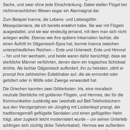
Sache, und zwar ohne jede Einschränkung. Dabei stellen Flügel bei
nichtmenschlichen Wesen sogar ein Alarmsignal dar.
Zum Beispiel Inanna, die Lebens- und Liebesgöttin
Mesopotamiens, die ich bereits erwähnt habe. Sie war mit Flügeln
ausgestattet, und sie war eindeutig jemand, mit dem man sich nicht
anlegen wollte. Ebenso wie ihre spätere Inkarnation Ischtar, die
einen Auftritt im Gilgamesch-Epos hat, konnte Inanna zwischen
unterschiedlichen Reichen – Erde und Unterwelt, Erde und Himmel
– hin und her wechseln, und beide waren dafür berüchtigt, dass sie
sterbliche Männer verführten, denen dann ein tragisches Schicksal
drohte. Als Ischtar Gilgamesch auffordert, ihn zu heiraten, zählt er
prompt ihre zahlreichen Exliebhaber auf, die sie ermordet oder
gefoltert oder in Wölfe oder Zwerge verwandelt hat.
Die Griechen kannten zwei Götterboten: Iris, eine moralisch
neutrale Sterbliche mit goldenen Flügeln, und Hermes, der für die
Kommunikation zuständig war (weshalb auf Bell-Telefonbüchern
aus den Vierzigerjahren ein Jüngling mit Lockenkopf prangt, der
traditionsgemäß geflügelte Sandalen und einen geflügelten Helm
trägt, aber zugleich leicht modernisiert wurde – um seinen Unterleib
schlingen sich züchtig dicke Telefonkabel). Hermes war außerdem