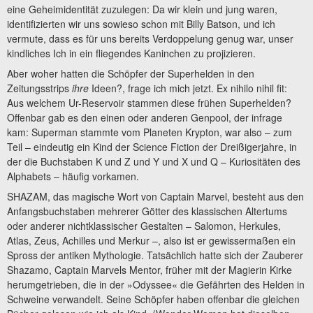
eine Geheimidentität zuzulegen: Da wir klein und jung waren,
identifizierten wir uns sowieso schon mit Billy Batson, und ich
vermute, dass es für uns bereits Verdoppelung genug war, unser
kindliches Ich in ein fliegendes Kaninchen zu projizieren.
Aber woher hatten die Schöpfer der Superhelden in den
Zeitungsstrips
ihre
Ideen?, frage ich mich jetzt. Ex nihilo nihil fit:
Aus welchem Ur-Reservoir stammen diese frühen Superhelden?
Offenbar gab es den einen oder anderen Genpool, der infrage
kam: Superman stammte vom Planeten Krypton, war also – zum
Teil – eindeutig ein Kind der Science Fiction der Dreißigerjahre, in
der die Buchstaben K und Z und Y und X und Q – Kuriositäten des
Alphabets – häufig vorkamen.
SHAZAM, das magische Wort von Captain Marvel, besteht aus den
Anfangsbuchstaben mehrerer Götter des klassischen Altertums
oder anderer nichtklassischer Gestalten – Salomon, Herkules,
Atlas, Zeus, Achilles und Merkur –, also ist er gewissermaßen ein
Spross der antiken Mythologie. Tatsächlich hatte sich der Zauberer
Shazamo, Captain Marvels Mentor, früher mit der Magierin Kirke
herumgetrieben, die in der »Odyssee« die Gefährten des Helden in
Schweine verwandelt. Seine Schöpfer haben offenbar die gleichen