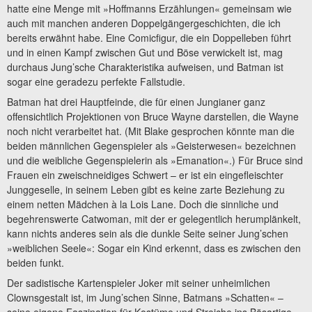
hatte eine Menge mit »Hoffmanns Erzählungen« gemeinsam wie
auch mit manchen anderen Doppelgängergeschichten, die ich
bereits erwähnt habe. Eine Comicfigur, die ein Doppelleben führt
und in einen Kampf zwischen Gut und Böse verwickelt ist, mag
durchaus Jung’sche Charakteristika aufweisen, und Batman ist
sogar eine geradezu perfekte Fallstudie.
Batman hat drei Hauptfeinde, die für einen Jungianer ganz
offensichtlich Projektionen von Bruce Wayne darstellen, die Wayne
noch nicht verarbeitet hat. (Mit Blake gesprochen könnte man die
beiden männlichen Gegenspieler als »Geisterwesen« bezeichnen
und die weibliche Gegenspielerin als »Emanation«.) Für Bruce sind
Frauen ein zweischneidiges Schwert – er ist ein eingefleischter
Junggeselle, in seinem Leben gibt es keine zarte Beziehung zu
einem netten Mädchen à la Lois Lane. Doch die sinnliche und
begehrenswerte Catwoman, mit der er gelegentlich herumplänkelt,
kann nichts anderes sein als die dunkle Seite seiner Jung’schen
»weiblichen Seele«: Sogar ein Kind erkennt, dass es zwischen den
beiden funkt.
Der sadistische Kartenspieler Joker mit seiner unheimlichen
Clownsgestalt ist, im Jung’schen Sinne, Batmans »Schatten« –