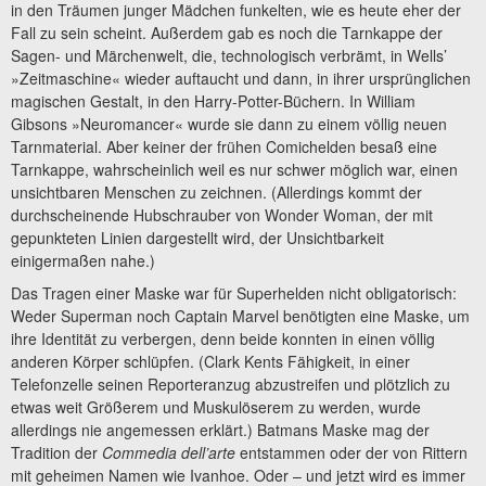
in den Träumen junger Mädchen funkelten, wie es heute eher der
Fall zu sein scheint. Außerdem gab es noch die Tarnkappe der
Sagen- und Märchenwelt, die, technologisch verbrämt, in Wells’
»Zeitmaschine« wieder auftaucht und dann, in ihrer ursprünglichen
magischen Gestalt, in den Harry-Potter-Büchern. In William
Gibsons »Neuromancer« wurde sie dann zu einem völlig neuen
Tarnmaterial. Aber keiner der frühen Comichelden besaß eine
Tarnkappe, wahrscheinlich weil es nur schwer möglich war, einen
unsichtbaren Menschen zu zeichnen. (Allerdings kommt der
durchscheinende Hubschrauber von Wonder Woman, der mit
gepunkteten Linien dargestellt wird, der Unsichtbarkeit
einigermaßen nahe.)
Das Tragen einer Maske war für Superhelden nicht obligatorisch:
Weder Superman noch Captain Marvel benötigten eine Maske, um
ihre Identität zu verbergen, denn beide konnten in einen völlig
anderen Körper schlüpfen. (Clark Kents Fähigkeit, in einer
Telefonzelle seinen Reporteranzug abzustreifen und plötzlich zu
etwas weit Größerem und Muskulöserem zu werden, wurde
allerdings nie angemessen erklärt.) Batmans Maske mag der
Tradition der
Commedia dell’arte
entstammen oder der von Rittern
mit geheimen Namen wie Ivanhoe. Oder – und jetzt wird es immer