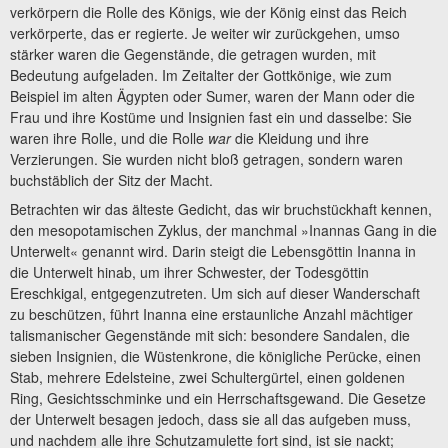
verkörpern die Rolle des Königs, wie der König einst das Reich
verkörperte, das er regierte. Je weiter wir zurückgehen, umso
stärker waren die Gegenstände, die getragen wurden, mit
Bedeutung aufgeladen. Im Zeitalter der Gottkönige, wie zum
Beispiel im alten Ägypten oder Sumer, waren der Mann oder die
Frau und ihre Kostüme und Insignien fast ein und dasselbe: Sie
waren ihre Rolle, und die Rolle
war
die Kleidung und ihre
Verzierungen. Sie wurden nicht bloß getragen, sondern waren
buchstäblich der Sitz der Macht.
Betrachten wir das älteste Gedicht, das wir bruchstückhaft kennen,
den mesopotamischen Zyklus, der manchmal »Inannas Gang in die
Unterwelt« genannt wird. Darin steigt die Lebensgöttin Inanna in
die Unterwelt hinab, um ihrer Schwester, der Todesgöttin
Ereschkigal, entgegenzutreten. Um sich auf dieser Wanderschaft
zu beschützen, führt Inanna eine erstaunliche Anzahl mächtiger
talismanischer Gegenstände mit sich: besondere Sandalen, die
sieben Insignien, die Wüstenkrone, die königliche Perücke, einen
Stab, mehrere Edelsteine, zwei Schultergürtel, einen goldenen
Ring, Gesichtsschminke und ein Herrschaftsgewand. Die Gesetze
der Unterwelt besagen jedoch, dass sie all das aufgeben muss,
und nachdem alle ihre Schutzamulette fort sind, ist sie nackt;