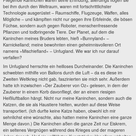
Fliegende Kaninchen waren seine Erfindung, allerdings flogen sie
bei ihm durch den Weltraum, waren mit fortschrittlichster
Technologie ausgerüstet – Raumschiffe, Flugzeuge, Waffen, alles
Mögliche – und kämpften nicht nur gegen ihre Erbfeinde, die bösen
Füchse, sondern auch gegen Roboter, menschenfressende
Pflanzen und todbringende Tiere. Der Planet, auf dem die
Kaninchen meines Bruders lebten, hieß »Bunnyland« –
Karnickelland; meine bewohnten einen geheimnisvolleren Ort
namens »Mischiefland« – Unfugland. Wie war ich nur darauf
verfallen?
Im Unfugland herrschte ein heilloses Durcheinander. Die Kaninchen
schwebten mithilfe von Ballons durch die Luft – da es diese im
Zweiten Weltkrieg nicht gab, faszinierten sie mich sehr. Außerdem
hatte ich inzwischen »Der Zauberer von Oz« gelesen, in dem der
Zauberer in einem Korb davonfliegt, der an einem riesigen
Heißluftballon hängt. Nicht nur meine Kaninchen, sondern auch die
Katzen, die sie als Haustiere hielten, wurden auf diese Weise
transportiert. (Ich durfte keine Katze haben, obwohl ich mir
sehnlichst eine wünschte, also hatten meine Kaninchen eine ganze
Menge davon.) Die Kaninchen aßen die ganze Zeit nur Eiskrem,
ein seltenes Vergnügen während des Krieges und der mageren