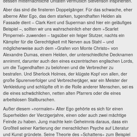
dessen mitternächtliche Untaten vermutlich Stevenson inspirierten.
Aber das sind die finsteren Doppelgänger. Für das schwache, eher
alberne Alter Ego, das dem starken, tugendhaften Helden als
Fassade dient – Clark Kent und Superman sind hier ein geläufiges
Beispiel –, sollten wir uns wahrscheinlich eher dem »Scarlet
Pimpernel« zuwenden – tagsüber ein feiger Stutzer, nachts ein
Kämpfer für die Gerechtigkeit mit Nerven aus Stahl – und
möglicherweise auch dem »Grafen von Monte Christo« von
Alexandre Dumas, einem Helden, der unterschiedliche Decknamen
annimmt, darunter auch den eines exzentrischen englischen Lords,
um die Tugendhaften zu belohnen und die Verbrecher zu
bestrafen. Und Sherlock Holmes, der klügste Kopf von allen, der
große Spurenverfolger und Verbrecherjäger, war ein Meister der
Verkleidung und schlüpfte oft in die Rolle anderer Menschen, sei es
die eines schwächlichen, netten alten Pfarrers oder die eines
arbeitslosen Stallburschen.
Außer diesem »normalen« Alter Ego gehörte es sich für einen
Superhelden der Vierzigerjahre, einen oder auch zwei mächtige
Feinde zu haben. Jung machte kein Geheimnis daraus, dass ein
Großteil seiner Kartierung der menschlichen Psyche auf Literatur
und Kunst gründete. Seine Theorie des »Schattens« zum Beispiel