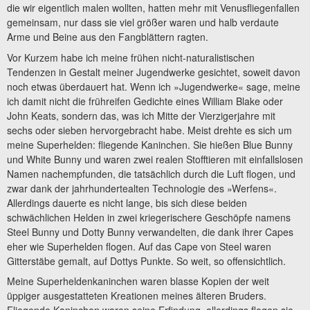
die wir eigentlich malen wollten, hatten mehr mit Venusfliegenfallen
gemeinsam, nur dass sie viel größer waren und halb verdaute
Arme und Beine aus den Fangblättern ragten.
Vor Kurzem habe ich meine frühen nicht-naturalistischen
Tendenzen in Gestalt meiner Jugendwerke gesichtet, soweit davon
noch etwas überdauert hat. Wenn ich »Jugendwerke« sage, meine
ich damit nicht die frühreifen Gedichte eines William Blake oder
John Keats, sondern das, was ich Mitte der Vierzigerjahre mit
sechs oder sieben hervorgebracht habe. Meist drehte es sich um
meine Superhelden: fliegende Kaninchen. Sie hießen Blue Bunny
und White Bunny und waren zwei realen Stofftieren mit einfallslosen
Namen nachempfunden, die tatsächlich durch die Luft flogen, und
zwar dank der jahrhundertealten Technologie des »Werfens«.
Allerdings dauerte es nicht lange, bis sich diese beiden
schwächlichen Helden in zwei kriegerischere Geschöpfe namens
Steel Bunny und Dotty Bunny verwandelten, die dank ihrer Capes
eher wie Superhelden flogen. Auf das Cape von Steel waren
Gitterstäbe gemalt, auf Dottys Punkte. So weit, so offensichtlich.
Meine Superheldenkaninchen waren blasse Kopien der weit
üppiger ausgestatteten Kreationen meines älteren Bruders.