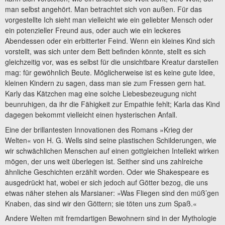
man selbst angehört. Man betrachtet sich von außen. Für das
vorgestellte Ich sieht man vielleicht wie ein geliebter Mensch oder
ein potenzieller Freund aus, oder auch wie ein leckeres
Abendessen oder ein erbitterter Feind. Wenn ein kleines Kind sich
vorstellt, was sich unter dem Bett befinden könnte, stellt es sich
gleichzeitig vor, was es selbst für die unsichtbare Kreatur darstellen
mag: für gewöhnlich Beute. Möglicherweise ist es keine gute Idee,
kleinen Kindern zu sagen, dass man sie zum Fressen gern hat.
Karly das Kätzchen mag eine solche Liebesbezeugung nicht
beunruhigen, da ihr die Fähigkeit zur Empathie fehlt; Karla das Kind
dagegen bekommt vielleicht einen hysterischen Anfall.
Eine der brillantesten Innovationen des Romans »Krieg der
Welten« von H. G. Wells sind seine plastischen Schilderungen, wie
wir schwächlichen Menschen auf einen gottgleichen Intellekt wirken
mögen, der uns weit überlegen ist. Seither sind uns zahlreiche
ähnliche Geschichten erzählt worden. Oder wie Shakespeare es
ausgedrückt hat, wobei er sich jedoch auf Götter bezog, die uns
etwas näher stehen als Marsianer: »Was Fliegen sind den müß’gen
Knaben, das sind wir den Göttern; sie töten uns zum Spaß.«
Andere Welten mit fremdartigen Bewohnern sind in der Mythologie