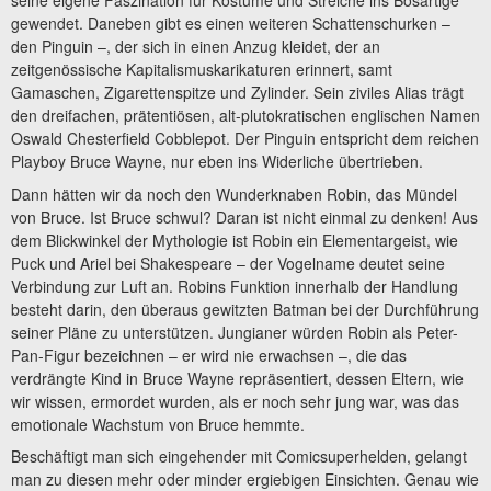
seine eigene Faszination für Kostüme und Streiche ins Bösartige
gewendet. Daneben gibt es einen weiteren Schattenschurken –
den Pinguin –, der sich in einen Anzug kleidet, der an
zeitgenössische Kapitalismuskarikaturen erinnert, samt
Gamaschen, Zigarettenspitze und Zylinder. Sein ziviles Alias trägt
den dreifachen, prätentiösen, alt-plutokratischen englischen Namen
Oswald Chesterfield Cobblepot. Der Pinguin entspricht dem reichen
Playboy Bruce Wayne, nur eben ins Widerliche übertrieben.
Dann hätten wir da noch den Wunderknaben Robin, das Mündel
von Bruce. Ist Bruce schwul? Daran ist nicht einmal zu denken! Aus
dem Blickwinkel der Mythologie ist Robin ein Elementargeist, wie
Puck und Ariel bei Shakespeare – der Vogelname deutet seine
Verbindung zur Luft an. Robins Funktion innerhalb der Handlung
besteht darin, den überaus gewitzten Batman bei der Durchführung
seiner Pläne zu unterstützen. Jungianer würden Robin als Peter-
Pan-Figur bezeichnen – er wird nie erwachsen –, die das
verdrängte Kind in Bruce Wayne repräsentiert, dessen Eltern, wie
wir wissen, ermordet wurden, als er noch sehr jung war, was das
emotionale Wachstum von Bruce hemmte.
Beschäftigt man sich eingehender mit Comicsuperhelden, gelangt
man zu diesen mehr oder minder ergiebigen Einsichten. Genau wie