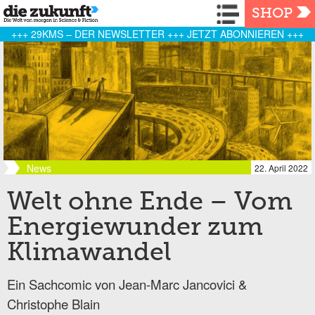
Navigation
SHOP
+++ 29KMS – DER NEWSLETTER +++ JETZT ABONNIEREN +++
News
22. April 2022
Welt ohne Ende – Vom
Energiewunder zum
Klimawandel
Ein Sachcomic von Jean-Marc Jancovici &
Christophe Blain