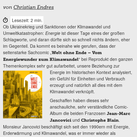
von
Christian Endres
Lesezeit: 2 min.
Ob Ukrainekrieg und Sanktionen oder Klimawandel und
Umweltkatastrophen:
Energie
ist dieser Tage eines der großen
Schlagworte, und daran dürfte sich so schnell nichts ändern, eher
im Gegenteil. Da kommt es beinahe wie gerufen, dass der
seitenstarke Sachcomic „
Welt ohne Ende – Vom
“ bei Reprodukt den ganzen
Energiewunder zum Klimawandel
Themenkomplex sehr gut aufarbeitet, unsere Beziehung zur
Energie im historischen Kontext
analysiert,
ein Gefühl für Einheiten und Verbrauch
erzeugt und natürlich all dies mit dem
Klimawandel verknüpft.
Geschaffen haben dieses sehr
anschauliche, sehr verständliche Comic-
Album die beiden Franzosen
Jean-Marc
und
.
Jancovici
Christophe Blain
Monsieur Jancovici beschäftigt sich seit den 1990ern mit Energie,
Erderwärmung und Klimawandel, was er immer wieder als