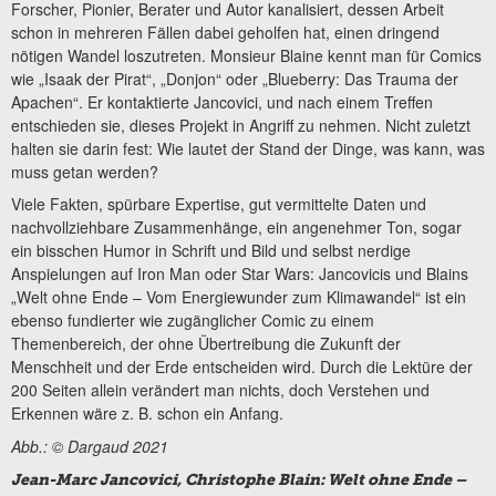
Forscher, Pionier, Berater und Autor kanalisiert, dessen Arbeit
schon in mehreren Fällen dabei geholfen hat, einen dringend
nötigen Wandel loszutreten. Monsieur Blaine kennt man für Comics
wie „Isaak der Pirat“, „Donjon“ oder „Blueberry: Das Trauma der
Apachen“. Er kontaktierte Jancovici, und nach einem Treffen
entschieden sie, dieses Projekt in Angriff zu nehmen. Nicht zuletzt
halten sie darin fest: Wie lautet der Stand der Dinge, was kann, was
muss getan werden?
Viele Fakten, spürbare Expertise, gut vermittelte Daten und
nachvollziehbare Zusammenhänge, ein angenehmer Ton, sogar
ein bisschen Humor in Schrift und Bild und selbst nerdige
Anspielungen auf Iron Man oder Star Wars: Jancovicis und Blains
„Welt ohne Ende – Vom Energiewunder zum Klimawandel“ ist ein
ebenso fundierter wie zugänglicher Comic zu einem
Themenbereich, der ohne Übertreibung die Zukunft der
Menschheit und der Erde entscheiden wird. Durch die Lektüre der
200 Seiten allein verändert man nichts, doch Verstehen und
Erkennen wäre z. B. schon ein Anfang.
Abb.: © Dargaud 2021
Jean-Marc Jancovici, Christophe Blain: Welt ohne Ende –