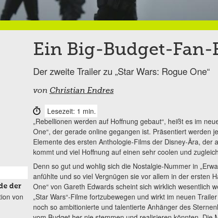
Ein Big-Budget-Fan-
Der zweite Trailer zu „Star Wars: Rogue One“
von
Christian Endres
Lesezeit: 1 min.
„Rebellionen werden auf Hoffnung gebaut“, heißt es im neue
One“, der gerade online gegangen ist. Präsentiert werden j
Elemente des ersten Anthologie-Films der Disney-Ära, der 
kommt und viel Hoffnung auf einen sehr coolen und zugleich
Denn so gut und wohlig sich die Nostalgie-Nummer in „Erw
anfühlte und so viel Vergnügen sie vor allem in der ersten H
One“ von Gareth Edwards scheint sich wirklich wesentlich we
de der
tion von
„Star Wars“-Filme fortzubewegen und wirkt im neuen Trailer
noch so ambitionierte und talentierte Anhänger des Sternenk
vom Budget her nie stemmen und realisieren könnten. Die Mac