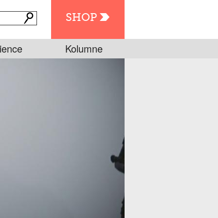
SHOP
ience
Kolumne