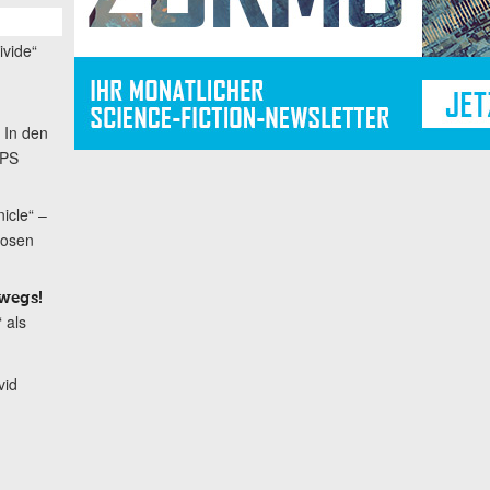
ivide“
 In den
OPS
icle“ –
hosen
wegs!
 als
vid