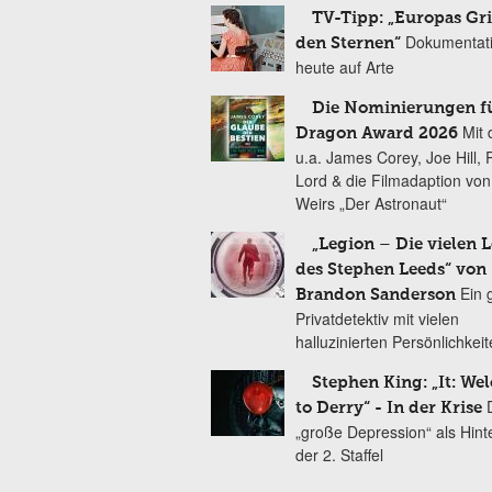
TV-Tipp: „Europas Gri
Dokumentat
den Sternen“
heute auf Arte
Die Nominierungen f
Mit 
Dragon Award 2026
u.a. James Corey, Joe Hill, 
Lord & die Filmadaption vo
Weirs „Der Astronaut“
„Legion – Die vielen 
des Stephen Leeds“ von
Ein 
Brandon Sanderson
Privatdetektiv mit vielen
halluzinierten Persönlichkei
Stephen King: „It: We
to Derry“ - In der Krise
„große Depression“ als Hint
der 2. Staffel