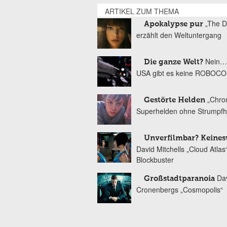
ARTIKEL ZUM THEMA
„The D
Apokalypse pur
erzählt den Weltuntergang
Nein…
Die ganze Welt?
USA gibt es keine ROBOC
„Chron
Gestörte Helden
Superhelden ohne Strumpf
Unverfilmbar? Keines
David Mitchells „Cloud Atlas“
Blockbuster
Da
Großstadtparanoia
Cronenbergs „Cosmopolis“