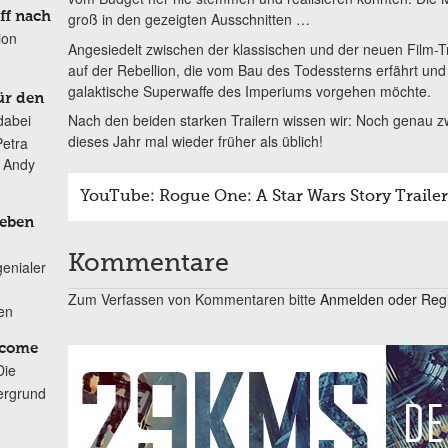
ff nach
groß in den gezeigten Ausschnitten …
ion
Angesiedelt zwischen der klassischen und der neuen Film-Tr
auf der Rebellion, die vom Bau des Todessterns erfährt und
galaktische Superwaffe des Imperiums vorgehen möchte.
ür den
Nach den beiden starken Trailern wissen wir: Noch genau 
dabei
dieses Jahr mal wieder früher als üblich!
Petra
n Andy
YouTube: Rogue One: A Star Wars Story Trailer 
Leben
Kommentare
genialer
Zum Verfassen von Kommentaren bitte
Anmelden oder Regis
ten
lcome
Die
ergrund