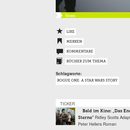
News
LIKE
MERKEN
KOMMENTARE
BÜCHER ZUM THEMA
Schlagworte:
ROGUE ONE: A STAR WARS STORY
TICKER
Bald im Kino: „Das En
Ridley Scotts Adap
Sterne“
Peter Hellers Roman