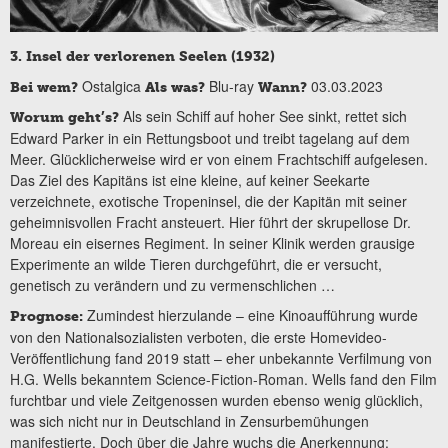
3. Insel der verlorenen Seelen (1932)
Ostalgica
Blu-ray
03.03.2023
Bei wem?
Als was?
Wann?
Als sein Schiff auf hoher See sinkt, rettet sich
Worum geht’s?
Edward Parker in ein Rettungsboot und treibt tagelang auf dem
Meer. Glücklicherweise wird er von einem Frachtschiff aufgelesen.
Das Ziel des Kapitäns ist eine kleine, auf keiner Seekarte
verzeichnete, exotische Tropeninsel, die der Kapitän mit seiner
geheimnisvollen Fracht ansteuert. Hier führt der skrupellose Dr.
Moreau ein eisernes Regiment. In seiner Klinik werden grausige
Experimente an wilde Tieren durchgeführt, die er versucht,
genetisch zu verändern und zu vermenschlichen …
Zumindest hierzulande – eine Kinoaufführung wurde
Prognose:
von den Nationalsozialisten verboten, die erste Homevideo-
Veröffentlichung fand 2019 statt – eher unbekannte Verfilmung von
H.G. Wells bekanntem Science-Fiction-Roman. Wells fand den Film
furchtbar und viele Zeitgenossen wurden ebenso wenig glücklich,
was sich nicht nur in Deutschland in Zensurbemühungen
manifestierte. Doch über die Jahre wuchs die Anerkennung: