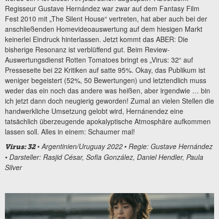
Regisseur Gustave Hernández war zwar auf dem Fantasy Film
Fest 2010 mit „The Silent House“ vertreten, hat aber auch bei der
anschließenden Homevideoauswertung auf dem hiesigen Markt
keinerlei Eindruck hinterlassen. Jetzt kommt das ABER: Die
bisherige Resonanz ist verblüffend gut. Beim Review-
Auswertungsdienst Rotten Tomatoes bringt es „Virus: 32“ auf
Presseseite bei 22 Kritiken auf satte 95%. Okay, das Publikum ist
weniger begeistert (52%, 50 Bewertungen) und letztendlich muss
weder das ein noch das andere was heißen, aber irgendwie … bin
ich jetzt dann doch neugierig geworden! Zumal an vielen Stellen die
handwerkliche Umsetzung gelobt wird, Hernánendez eine
tatsächlich überzeugende apokalyptische Atmosphäre aufkommen
lassen soll. Alles in einem: Schaumer mal!
•
Argentinien/Uruguay 2022
• Regie: Gustave Hernández
Virus: 32
• Darsteller: Rasjid César, Sofia González, Daniel Hendler, Paula
Silver