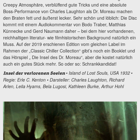
Creepy Atmosphäre, verblüffend gute Tricks und eine absolute
Boss-Performance von Charles Laughton als Dr. Moreau machen
den Braten fett und äußerst lecker. Sehr schön und löblich: Die Disc
kommt mit einem Audiokommentar von Bodo Traber, Matthias
Künnecke und Gerd Naumann daher – bei dem hier vorhandenen,
reichhaltigen literatur- wie filmhistorischen Background natürlich ein
Muss. Auf der 2019 erschienen Edition vom gleichen Label im
Rahmen der „Classic Chiller Collection“ gibt’s noch ein Booklet und
das Hörspiel „ Die Insel des Dr. Moreau“, aber die kostet natürlich
auch ein gutes Stück mehr. So oder so: Schrankkandidat!
•
Island of Lost Souls, USA 1932
•
Insel der verlorenen Seelen
Regie: Erle C. Kenton • Darsteller: Charles Laughton, Richard
Arlen, Leila Hyams, Bela Lugosi, Kathleen Burke, Arthur Hohl