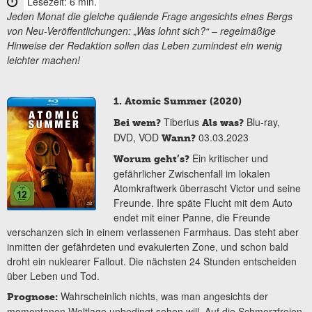
Lesezeit: 6 min.
Jeden Monat die gleiche quälende Frage angesichts eines Bergs
von Neu-Veröffentlichungen: „Was lohnt sich?“ – regelmäßige
Hinweise der Redaktion sollen das Leben zumindest ein wenig
leichter machen!
1. Atomic Summer (2020)
Tiberius
Blu-ray,
Bei wem?
Als was?
DVD, VOD
03.03.2023
Wann?
Ein kritischer und
Worum geht’s?
gefährlicher Zwischenfall im lokalen
Atomkraftwerk überrascht Victor und seine
Freunde. Ihre späte Flucht mit dem Auto
endet mit einer Panne, die Freunde
verschanzen sich in einem verlassenen Farmhaus. Das steht aber
inmitten der gefährdeten und evakuierten Zone, und schon bald
droht ein nuklearer Fallout. Die nächsten 24 Stunden entscheiden
über Leben und Tod.
Wahrscheinlich nichts, was man angesichts der
Prognose:
momentanen Weltlage unbedingt sehen will. Auf die Schmerzfreien