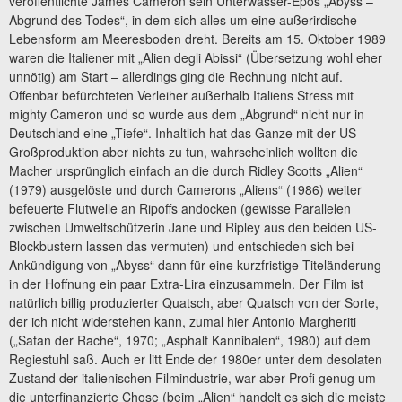
veröffentlichte James Cameron sein Unterwasser-Epos „Abyss –
Abgrund des Todes“, in dem sich alles um eine außerirdische
Lebensform am Meeresboden dreht. Bereits am 15. Oktober 1989
waren die Italiener mit „Alien degli Abissi“ (Übersetzung wohl eher
unnötig) am Start – allerdings ging die Rechnung nicht auf.
Offenbar befürchteten Verleiher außerhalb Italiens Stress mit
mighty Cameron und so wurde aus dem „Abgrund“ nicht nur in
Deutschland eine „Tiefe“. Inhaltlich hat das Ganze mit der US-
Großproduktion aber nichts zu tun, wahrscheinlich wollten die
Macher ursprünglich einfach an die durch Ridley Scotts „Alien“
(1979) ausgelöste und durch Camerons „Aliens“ (1986) weiter
befeuerte Flutwelle an Ripoffs andocken (gewisse Parallelen
zwischen Umweltschützerin Jane und Ripley aus den beiden US-
Blockbustern lassen das vermuten) und entschieden sich bei
Ankündigung von „Abyss“ dann für eine kurzfristige Titeländerung
in der Hoffnung ein paar Extra-Lira einzusammeln. Der Film ist
natürlich billig produzierter Quatsch, aber Quatsch von der Sorte,
der ich nicht widerstehen kann, zumal hier Antonio Margheriti
(„Satan der Rache“, 1970; „Asphalt Kannibalen“, 1980) auf dem
Regiestuhl saß. Auch er litt Ende der 1980er unter dem desolaten
Zustand der italienischen Filmindustrie, war aber Profi genug um
die unterfinanzierte Chose (beim „Alien“ handelt es sich die meiste