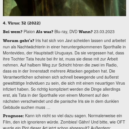
4. Virus: 32 (2022)
Plaion
Blu-ray, DVD
23.03.2023
Bei wem?
Als was?
Wann?
Iris hat sich von Javi scheiden lassen und arbeitet
Worum geht’s?
nun als Nachtwächterin in einer heruntergekommenen Sporthalle in
Montevideo, der Hauptstadt Uruguays. Da sie vergessen hat, dass
ihre Tochter Tata heute bei ihr ist, muss sie diese mit zur Arbeit
nehmen. Auf halbem Weg zur Schicht hören die zwei im Radio,
dass es in der Innenstadt mehrere Attacken gegeben hat. Die
Verantwortlichen scheinen sich schnell bewegende und äußerst
gewalttätige Individuen zu sein, die sich mit einem neuartigen Virus
infiziert haben. So richtig kompliziert werden die Dinge allerdings
erst, als Tata in der Sporthalle von einem Moment auf den
nächsten verschwindet und die panische Iris sie in dem dunklen
Gebäude suchen muss …
Kann ich nicht so viel dazu sagen. Normalerweise ein
Prognose:
Film, den ich ignorieren würde. Zombies! Gähn! Und bitte, wie OFT
wurde ein Plot dieser Art jetzt schon abgespult? Außerdem: