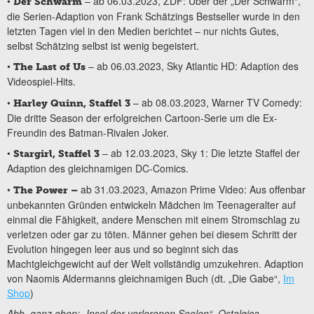
•
– ab 06.03.2023, ZDF: Über der „Der Schwarm“,
Der Schwarm
die Serien-Adaption von Frank Schätzings Bestseller wurde in den
letzten Tagen viel in den Medien berichtet – nur nichts Gutes,
selbst Schätzing selbst ist wenig begeistert.
•
– ab 06.03.2023, Sky Atlantic HD: Adaption des
The Last of Us
Videospiel-Hits.
•
– ab 08.03.2023, Warner TV Comedy:
Harley Quinn, Staffel 3
Die dritte Season der erfolgreichen Cartoon-Serie um die Ex-
Freundin des Batman-Rivalen Joker.
•
– ab 12.03.2023, Sky 1: Die letzte Staffel der
Stargirl, Staffel 3
Adaption des gleichnamigen DC-Comics.
•
ab 31.03.2023, Amazon Prime Video: Aus offenbar
The Power –
unbekannten Gründen entwickeln Mädchen im Teenageralter auf
einmal die Fähigkeit, andere Menschen mit einem Stromschlag zu
verletzen oder gar zu töten. Männer gehen bei diesem Schritt der
Evolution hingegen leer aus und so beginnt sich das
Machtgleichgewicht auf der Welt vollständig umzukehren. Adaption
von Naomis Aldermanns gleichnamigen Buch (dt. „Die Gabe“,
Im
Shop
)
Abb. ganz oben: „Insel der verlorenen Seelen“, Ostalgica