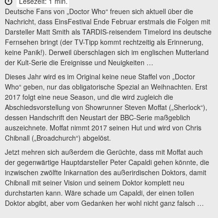
Lesezeit: 1 min.
Deutsche Fans von „Doctor Who“ freuen sich aktuell über die
Nachricht, dass EinsFestival Ende Februar erstmals die Folgen mit
Darsteller Matt Smith als TARDIS-reisendem Timelord ins deutsche
Fernsehen bringt (der TV-Tipp kommt rechtzeitig als Erinnerung,
keine Panik!). Derweil überschlagen sich im englischen Mutterland
der Kult-Serie die Ereignisse und Neuigkeiten …
Dieses Jahr wird es im Original keine neue Staffel von „Doctor
Who“ geben, nur das obligatorische Spezial an Weihnachten. Erst
2017 folgt eine neue Season, und die wird zugleich die
Abschiedsvorstellung von Showrunner Steven Moffat („Sherlock“),
dessen Handschrift den Neustart der BBC-Serie maßgeblich
auszeichnete. Moffat nimmt 2017 seinen Hut und wird von Chris
Chibnall („Broadchurch“) abgelöst.
Jetzt mehren sich außerdem die Gerüchte, dass mit Moffat auch
der gegenwärtige Hauptdarsteller Peter Capaldi gehen könnte, die
inzwischen zwölfte Inkarnation des außerirdischen Doktors, damit
Chibnall mit seiner Vision und seinem Doktor komplett neu
durchstarten kann. Wäre schade um Capaldi, der einen tollen
Doktor abgibt, aber vom Gedanken her wohl nicht ganz falsch …