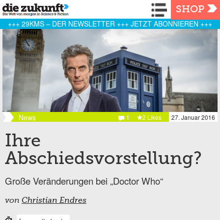
Navigation
SHOP
+++ 29KMS – DER NEWSLETTER +++ JETZT ABONNIEREN +++
News
1
2 Likes
27. Januar 2016
Ihre
Abschiedsvorstellung?
Große Veränderungen bei „Doctor Who“
von
Christian Endres