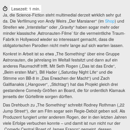
Lesezeit: 1 min.
Ja, die Science-Fiction steht multimedial derzeit wirklich sehr gut
da. Die Verfilmung von Andy Weirs „Der Marsianer“ (im
Shop
) und
Streifen wie „Interstellar“ oder „Gravity“ haben sogar mehr oder
minder klassische ‚Astronauten-Filme’ für die vermeintliche Traum-
Fabrik in Hollywood wieder so interessant gemacht, dass die
obligatorischen Parodien nicht mehr lange auf sich warten lassen.
Konkret in Arbeit ist so etwa „The Something“ über eine Gruppe
Astronauten, die jahrelang im Weltall festsitzt und dann auf ein
anderes Raumschiff trifft. Mit Seth Rogen („Das ist das Ende“,
„Beim ersten Mal“), Bill Hader („Saturday Night Life“ und die
Stimme von BB-8 in „Das Erwachen der Macht“) und Zach
Galifianakis („Hangover“, „Stichtag“) hat das Projekt gleich drei
gestandene Comedy-Größen an Board, die für ordentlich Klamauk
jenseits der Gürtellinie sorgen dürften.
Das Drehbuch zu „The Something“ schreibt Rodney Rothman („22
Jump Street“), der am Film sogar sein Regie-Debüt geben soll. Als
Produzent fungiert unter anderem Rogen, der in den letzten Jahren
viele Erfolge verbuchen konnte – und damit ist nun nicht nur der
„Comedy Central Roast of James Franco“ gemeint, dessen