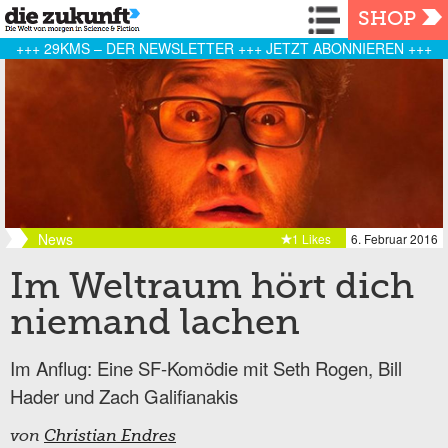
Navigation
SHOP
+++ 29KMS – DER NEWSLETTER +++ JETZT ABONNIEREN +++
News
1 Likes
6. Februar 2016
Im Weltraum hört dich
niemand lachen
Im Anflug: Eine SF-Komödie mit Seth Rogen, Bill
Hader und Zach Galifianakis
von
Christian Endres