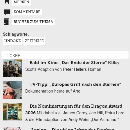
MERKEN
KOMMENTARE
BÜCHER ZUM THEMA
Schlagworte:
UNDONE
ZEITREISE
TICKER
Ridley
Bald im Kino: „Das Ende der Sterne“
Scotts Adaption von Peter Hellers Roman
TV-Tipp: „Europas Griff nach den Sternen“
Dokumentation heute auf Arte
Die Nominierungen für den Dragon Award
Mit dabei u.a. James Corey, Joe Hill, Petra Lord
2026
& die Filmadaption von Andy Weirs „Der Astronaut“