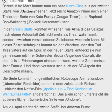
Lesezeit: 1 min.
Bereits Mitte März konnte man ein paar
kurze Clips
aus der zweiten
Staffel von „
“ sehen, jetzt reicht Amazon Prime noch einen
Undone
Trailer der Serie von Kate Purdy („Cougar Town“) und Raphael
Bob-Waksberg („BoJack Horseman“) nach.
In der
ersten Staffel
konnten wir sehen, wie Alma (Rosa Salazar)
nach einem Autounfall Zeit nicht mehr als linear wahrnimmt,
sondern zwischen verschiedenen Zeitebenen wechseln kann. Mit
dieser Zeitreisefähigkeit kommt sie der Wahrheit über den Tod
ihres Vaters auf die Spur. In der neuen Staffel entdeckt sie nun
gemeinsam mit ihrer Schwester Becca (Angelique Cabral), die
ebenfalls in Erinnerungen eintauchen kann, weitere Geheimnisse
ihrer Familie. Und dabei verstärkt sich auch der SF-Aspekt der
Geschichte massiv.
Die Serie kommt im ungewöhnlichen Rotoscope-Animationslook
(„übermalte“ Realbilder) daher, in dem zuletzt auch Richard
Linklater den Netflix-Film „
Apollo 10 ½ – Eine Kindheit im
Weltraumzeitalter
“ angefertigt hat. Das allein schon untersteicht die
außerweltliche, träumerische Seite von „Undone“.
Am 29. April startet die zweite Staffel bei Amazon Prime.