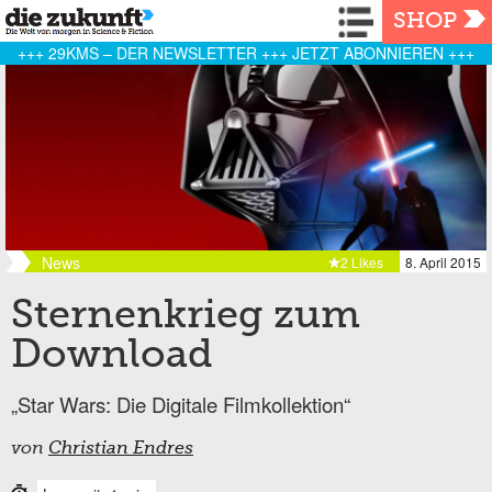
Navigation
SHOP
+++ 29KMS – DER NEWSLETTER +++ JETZT ABONNIEREN +++
News
2 Likes
8. April 2015
Sternenkrieg zum
Download
„Star Wars: Die Digitale Filmkollektion“
von
Christian Endres