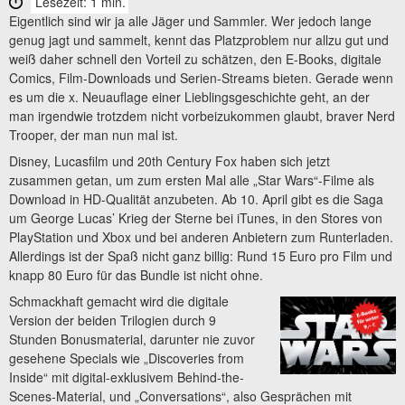
Lesezeit: 1 min.
Eigentlich sind wir ja alle Jäger und Sammler. Wer jedoch lange
genug jagt und sammelt, kennt das Platzproblem nur allzu gut und
weiß daher schnell den Vorteil zu schätzen, den E-Books, digitale
Comics, Film-Downloads und Serien-Streams bieten. Gerade wenn
es um die x. Neuauflage einer Lieblingsgeschichte geht, an der
man irgendwie trotzdem nicht vorbeizukommen glaubt, braver Nerd
Trooper, der man nun mal ist.
Disney, Lucasfilm und 20th Century Fox haben sich jetzt
zusammen getan, um zum ersten Mal alle „Star Wars“-Filme als
Download in HD-Qualität anzubeten. Ab 10. April gibt es die Saga
um George Lucas’ Krieg der Sterne bei iTunes, in den Stores von
PlayStation und Xbox und bei anderen Anbietern zum Runterladen.
Allerdings ist der Spaß nicht ganz billig: Rund 15 Euro pro Film und
knapp 80 Euro für das Bundle ist nicht ohne.
Schmackhaft gemacht wird die digitale
Version der beiden Trilogien durch 9
Stunden Bonusmaterial, darunter nie zuvor
gesehene Specials wie „Discoveries from
Inside“ mit digital-exklusivem Behind-the-
Scenes-Material, und „Conversations“, also Gesprächen mit