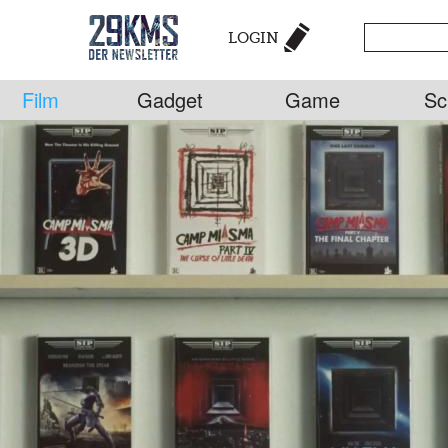
LOGIN
Film
Gadget
Game
Sc