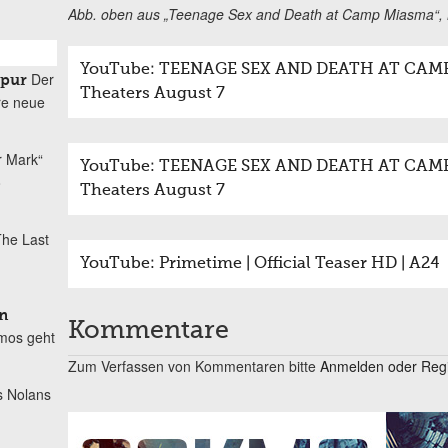
Abb. oben aus „Teenage Sex and Death at Camp Miasma“,
YouTube: TEENAGE SEX AND DEATH AT CAMP MIA
Der
spur
Theaters August 7
re neue
r Mark“
YouTube: TEENAGE SEX AND DEATH AT CAMP MI
o
Theaters August 7
he Last
YouTube: Primetime | Official Teaser HD | A24
n
Kommentare
mos geht
Zum Verfassen von Kommentaren bitte
Anmelden oder Regis
s Nolans