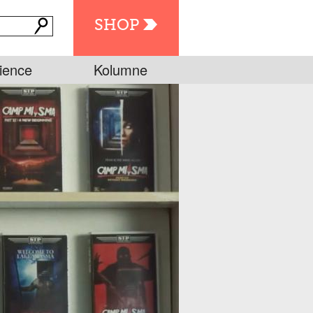
SHOP
ience
Kolumne