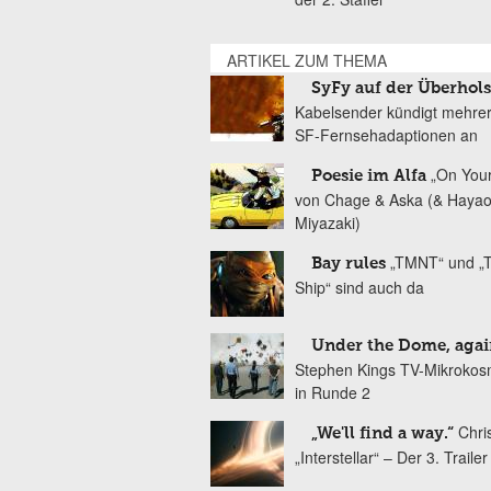
ARTIKEL ZUM THEMA
SyFy auf der Überhol
Kabelsender kündigt mehre
SF-Fernsehadaptionen an
„On You
Poesie im Alfa
von Chage & Aska (& Haya
Miyazaki)
„TMNT“ und „T
Bay rules
Ship“ sind auch da
Under the Dome, agai
Stephen Kings TV-Mikrokos
in Runde 2
Chri
„We'll find a way.“
„Interstellar“ – Der 3. Trailer