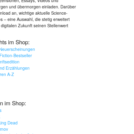
ezensionen, Essays, Videos und
orgen und übermorgen einladen. Darüber
load an, wichtige aktuelle Science-
– eine Auswahl, die stetig erweitert
 digitalen Zukunft seinen Stellenwert
ghts im Shop:
 Neuerscheinungen
iction-Bestseller
nftsedition
und Erzählungen
oren A-Z
n im Shop:
s
k
king Dead
imov