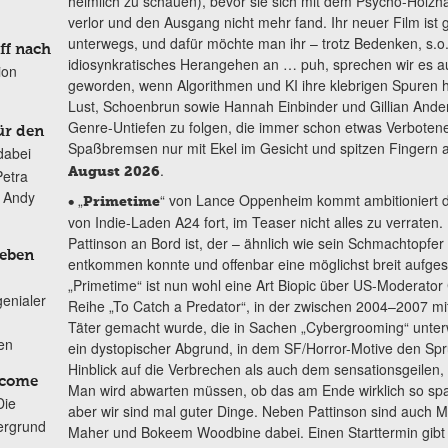
heimlich zu schauen), bevor sie sich mit dem Psycho-Holz
verlor und den Ausgang nicht mehr fand. Ihr neuer Film ist 
unterwegs, und dafür möchte man ihr – trotz Bedenken, s.o
ff nach
idiosynkratisches Herangehen an … puh, sprechen wir es au
ion
geworden, wenn Algorithmen und KI ihre klebrigen Spuren hi
Lust, Schoenbrun sowie Hannah Einbinder und Gillian Ande
Genre-Untiefen zu folgen, die immer schon etwas Verbotene
ür den
Spaßbremsen nur mit Ekel im Gesicht und spitzen Fingern a
dabei
.
August 2026
Petra
n Andy
„
“ von Lance Oppenheim kommt ambitioniert d
•
Primetime
von Indie-Laden A24 fort, im Teaser nicht alles zu verraten. E
Pattinson an Bord ist, der – ähnlich wie sein Schmachtopfer
Leben
entkommen konnte und offenbar eine möglichst breit aufgestel
„Primetime“ ist nun wohl eine Art Biopic über US-Moderato
genialer
Reihe „To Catch a Predator“, in der zwischen 2004–2007 mit
Täter gemacht wurde, die in Sachen „Cybergrooming“ unter
ten
ein dystopischer Abgrund, in dem SF/Horror-Motive den Spru
Hinblick auf die Verbrechen als auch dem sensationsgeilen
lcome
Man wird abwarten müssen, ob das am Ende wirklich so span
Die
aber wir sind mal guter Dinge. Neben Pattinson sind auch M
ergrund
Maher und Bokeem Woodbine dabei. Einen Starttermin gibt 