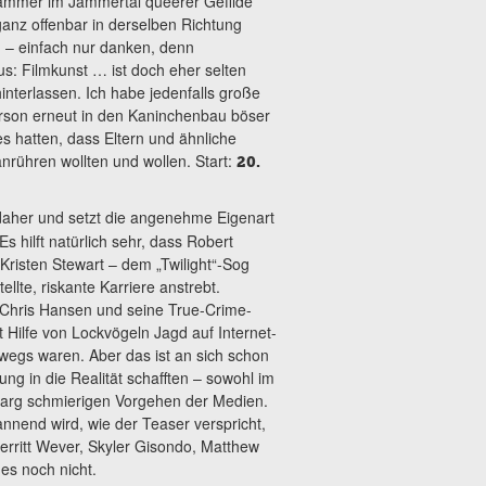
hammer im Jammertal queerer Gefilde
ganz offenbar in derselben Richtung
. – einfach nur danken, denn
s: Filmkunst … ist doch eher selten
nterlassen. Ich habe jedenfalls große
rson erneut in den Kaninchenbau böser
s hatten, dass Eltern und ähnliche
nrühren wollten und wollen. Start:
20.
aher und setzt die angenehme Eigenart
s hilft natürlich sehr, dass Robert
 Kristen Stewart – dem „Twilight“-Sog
lte, riskante Karriere anstrebt.
r Chris Hansen und seine True-Crime-
 Hilfe von Lockvögeln Jagd auf Internet-
wegs waren. Aber das ist an sich schon
ng in die Realität schafften – sowohl im
, arg schmierigen Vorgehen der Medien.
nend wird, wie der Teaser verspricht,
erritt Wever, Skyler Gisondo, Matthew
es noch nicht.