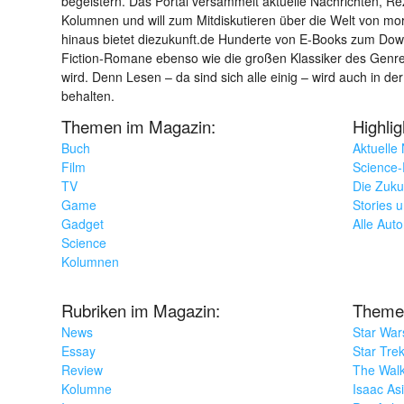
begeistern. Das Portal versammelt aktuelle Nachrichten, R
Kolumnen und will zum Mitdiskutieren über die Welt von m
hinaus bietet diezukunft.de Hunderte von E-Books zum Down
Fiction-Romane ebenso wie die großen Klassiker des Genres 
wird. Denn Lesen – da sind sich alle einig – wird auch in der
behalten.
Themen im Magazin:
Highli
Buch
Aktuelle
Film
Science-F
TV
Die Zuku
Game
Stories 
Gadget
Alle Aut
Science
Kolumnen
Rubriken im Magazin:
Theme
News
Star War
Essay
Star Tre
Review
The Wal
Kolumne
Isaac As