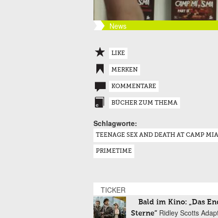
News
LIKE
MERKEN
KOMMENTARE
BÜCHER ZUM THEMA
Schlagworte:
TEENAGE SEX AND DEATH AT CAMP MI
PRIMETIME
TICKER
Bald im Kino: „Das En
Ridley Scotts Adap
Sterne“