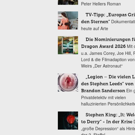
Peter Hellers Roman
TV-Tipp: „Europas Gri
Dokumentat
den Sternen“
heute auf Arte
Die Nominierungen f
Mit 
Dragon Award 2026
u.a. James Corey, Joe Hill, 
Lord & die Filmadaption vo
Weirs „Der Astronaut“
„Legion – Die vielen 
des Stephen Leeds“ von
Ein 
Brandon Sanderson
Privatdetektiv mit vielen
halluzinierten Persönlichkei
Stephen King: „It: We
to Derry“ - In der Krise
„große Depression“ als Hint
der 2. Staffel