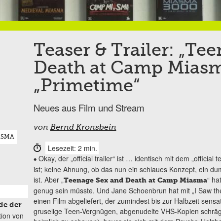
Teaser & Trailer: „Te
Death at Camp Miasm
„Primetime“
Neues aus Film und Stream
von
Bernd Kronsbein
ASMA
Lesezeit: 2 min.
Okay, der „official trailer“ ist … identisch mit dem „officia
•
ist; keine Ahnung, ob das nun ein schlaues Konzept, ein d
ist. Aber „
“ ha
Teenage Sex and Death at Camp Miasma
genug sein müsste. Und Jane Schoenbrun hat mit „I Saw the
einen Film abgeliefert, der zumindest bis zur Halbzeit sensa
de der
gruselige Teen-Vergnügen, abgenudelte VHS-Kopien schräge
tion von