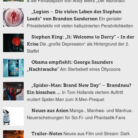
& die Filmadaption von Andy Weirs „Der Astronaut“
„Legion – Die vielen Leben des Stephen
Ein genialer
Leeds“ von Brandon Sanderson
Privatdetektiv mit vielen halluzinierten Persönlichkeiten
Stephen King: „It: Welcome to Derry“ - In der
Die „große Depression“ als Hintergrund der 2.
Krise
Staffel
Obama empfiehlt: George Saunders
Am Sterbebett eines Öltycoons
„Nachtwache“
„Spider-Man: Brand New Day“ – Brandneu?
In Tom Hollands viertem Auftritt
Ein bisschen …
mutiert Spider-Man zum X-Men-Prequel
Manga-, Manhwa- und Manhua-
Neues aus Asien
Neuerscheinungen für Sci-Fi- und Phantastik-Fans
Neues aus Film und Stream: Dark
Trailer-Notes