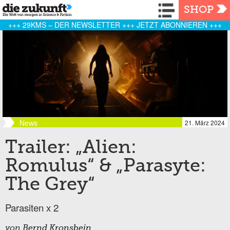
Navigation
SHOP
+++ 29KMS – DER NEWSLETTER +++ JETZT ABONNIEREN +++
News
21. März 2024
Trailer: „Alien:
Romulus“ & „Parasyte:
The Grey“
Parasiten x 2
von
Bernd Kronsbein