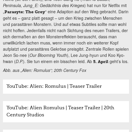
Peninsula, Jung_E: Gedächtnis des Krieges
) hat nun für Netflix mit
„
“ eine Adaption auf den Weg gebracht. Darin
Parasyte: The Grey
geht es – ganz platt gesagt – um den Krieg zwischen Menschen
und parasitären Monstern. Und auf etwas Subtiles sollte man wohl
nicht hoffen. Jedenfalls nicht nach Sichtung des neuen Trailers, der
sich dermaßen an den Monstereffekten berauscht, dass man
unwillkürlich lachen muss, wenn immer noch ein weiterer Kopf
aufplatzt und parasitäres Gekröse preisgibt. Zentrale Rollen spielen
Jeon So-nee (
Our Blooming Youth
), Lee Jung-hyun und Koo Kyo-
hwan (
D.P.
). Sie tun einem ein bisschen leid. Ab
geht’s los.
5. April
Abb. aus „Alien: Romulus“; 20th Century Fox
YouTube: Alien: Romulus | Teaser Trailer
YouTube: Alien Romulus | Teaser Trailer | 20th
Century Studios