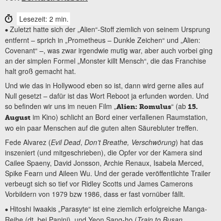
Lesezeit: 2 min.
Zuletzt hatte sich der „Alien“-Stoff ziemlich von seinem Ursprung
•
entfernt – sprich in „Prometheus – Dunkle Zeichen“ und „Alien:
Covenant“ –, was zwar irgendwie mutig war, aber auch vorbei ging
an der simplen Formel „Monster killt Mensch“, die das Franchise
halt groß gemacht hat.
Und wie das in Hollywood eben so ist, dann wird gerne alles auf
Null gesetzt – dafür ist das Wort Reboot ja erfunden worden. Und
so befinden wir uns im neuen Film „
“ (ab
Alien: Romulus
15.
im Kino) schlicht an Bord einer verfallenen Raumstation,
August
wo ein paar Menschen auf die guten alten Säurebluter treffen.
Fede Alvarez (
Evil Dead
,
Don’t Breathe, Verschwörung
) hat das
inszeniert (und mitgeschrieben), die Opfer vor der Kamera sind
Cailee Spaeny, David Jonsson, Archie Renaux, Isabela Merced,
Spike Fearn und Aileen Wu. Und der gerade veröffentlichte Trailer
verbeugt sich so tief vor Ridley Scotts und James Camerons
Vorbildern von 1979 bzw 1986, dass er fast vornüber fällt.
Hitoshi Iwaakis „Parasyte“ ist eine ziemlich erfolgreiche Manga-
•
Reihe (dt. bei Panini), und Yeon Sang-ho (
Train to Busan,