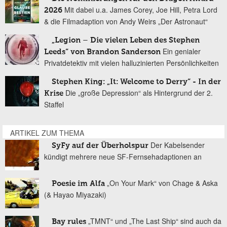
Mit dabei u.a. James Corey, Joe Hill, Petra Lord
2026
& die Filmadaption von Andy Weirs „Der Astronaut“
„Legion – Die vielen Leben des Stephen
Ein genialer
Leeds“ von Brandon Sanderson
Privatdetektiv mit vielen halluzinierten Persönlichkeiten
Stephen King: „It: Welcome to Derry“ - In der
Die „große Depression“ als Hintergrund der 2.
Krise
Staffel
ARTIKEL ZUM THEMA
Der Kabelsender
SyFy auf der Überholspur
kündigt mehrere neue SF-Fernsehadaptionen an
„On Your Mark“ von Chage & Aska
Poesie im Alfa
(& Hayao Miyazaki)
„TMNT“ und „The Last Ship“ sind auch da
Bay rules