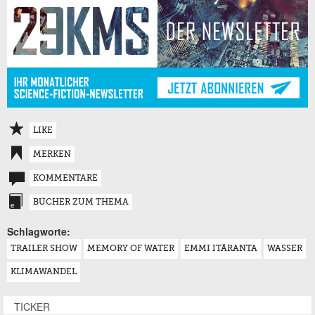
LIKE
MERKEN
KOMMENTARE
BÜCHER ZUM THEMA
Schlagworte:
TRAILER SHOW
MEMORY OF WATER
EMMI ITÄRANTA
WASSER
KLIMAWANDEL
TICKER