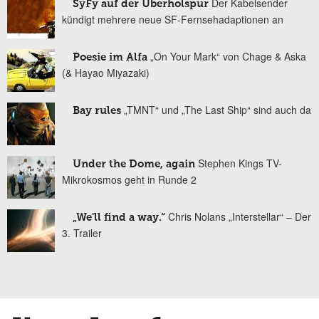
Der Kabelsender
SyFy auf der Überholspur
kündigt mehrere neue SF-Fernsehadaptionen an
„On Your Mark“ von Chage & Aska
Poesie im Alfa
(& Hayao Miyazaki)
„TMNT“ und „The Last Ship“ sind auch da
Bay rules
Stephen Kings TV-
Under the Dome, again
Mikrokosmos geht in Runde 2
Chris Nolans „Interstellar“ – Der
„We'll find a way.“
3. Trailer