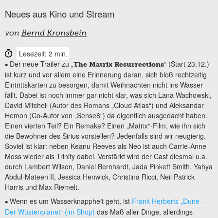
Neues aus Kino und Stream
von
Bernd Kronsbein
Lesezeit: 2 min.
Der neue Trailer zu „
“ (Start 23.12.)
•
The Matrix Resurrections
ist kurz und vor allem eine Erinnerung daran, sich bloß rechtzeitig
Eintrittskarten zu besorgen, damit Weihnachten nicht ins Wasser
fällt. Dabei ist noch immer gar nicht klar, was sich Lana Wachowski,
David Mitchell (Autor des Romans „Cloud Atlas“) und Aleksandar
Hemon (Co-Autor von „Sense8“) da eigentlich ausgedacht haben.
Einen vierten Teil? Ein Remake? Einen „Matrix“-Film, wie ihn sich
die Bewohner des Sirius vorstellen? Jedenfalls sind wir neugierig.
Soviel ist klar: neben Keanu Reeves als Neo ist auch Carrie-Anne
Moss wieder als Trinity dabei. Verstärkt wird der Cast diesmal u.a.
durch Lambert Wilson, Daniel Bernhardt, Jada Pinkett Smith, Yahya
Abdul-Mateen II, Jessica Henwick, Christina Ricci, Neil Patrick
Harris und Max Riemelt.
Wenn es um Wasserknappheit geht, ist
Frank Herberts „Dune -
•
Der Wüstenplanet“ (im Shop)
das Maß aller Dinge, allerdings