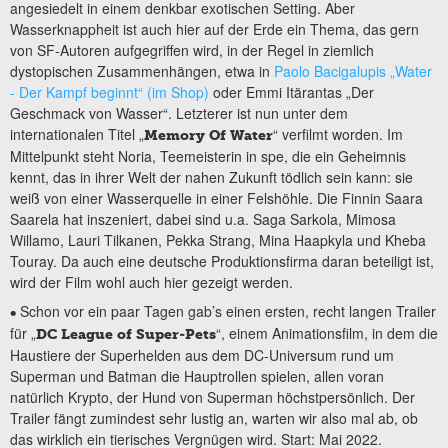
angesiedelt in einem denkbar exotischen Setting. Aber
Wasserknappheit ist auch hier auf der Erde ein Thema, das gern
von SF-Autoren aufgegriffen wird, in der Regel in ziemlich
dystopischen Zusammenhängen, etwa in
Paolo Bacigalupis „Water
- Der Kampf beginnt“ (im Shop)
oder Emmi Itärantas „Der
Geschmack von Wasser“. Letzterer ist nun unter dem
internationalen Titel „
“ verfilmt worden. Im
Memory Of Water
Mittelpunkt steht Noria, Teemeisterin in spe, die ein Geheimnis
kennt, das in ihrer Welt der nahen Zukunft tödlich sein kann: sie
weiß von einer Wasserquelle in einer Felshöhle. Die Finnin Saara
Saarela hat inszeniert, dabei sind u.a. Saga Sarkola, Mimosa
Willamo, Lauri Tilkanen, Pekka Strang, Mina Haapkyla und Kheba
Touray. Da auch eine deutsche Produktionsfirma daran beteiligt ist,
wird der Film wohl auch hier gezeigt werden.
Schon vor ein paar Tagen gab’s einen ersten, recht langen Trailer
•
für „
“, einem Animationsfilm, in dem die
DC League of Super-Pets
Haustiere der Superhelden aus dem DC-Universum rund um
Superman und Batman die Hauptrollen spielen, allen voran
natürlich Krypto, der Hund von Superman höchstpersönlich. Der
Trailer fängt zumindest sehr lustig an, warten wir also mal ab, ob
das wirklich ein tierisches Vergnügen wird. Start: Mai 2022.