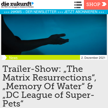
Navigation
SHOP
+++ 29KMS – DER NEWSLETTER +++ JETZT ABONNIEREN +++
News
2. Dezember 2021
Trailer-Show: „The
Matrix Resurrections“,
„Memory Of Water“ &
„DC League of Super-
Pets“