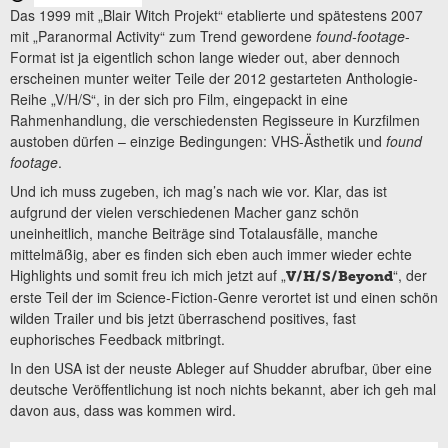
Das 1999 mit „Blair Witch Projekt“ etablierte und spätestens 2007
mit „Paranormal Activity“ zum Trend gewordene
found-footage
-
Format ist ja eigentlich schon lange wieder out, aber dennoch
erscheinen munter weiter Teile der 2012 gestarteten Anthologie-
Reihe „V/H/S“, in der sich pro Film, eingepackt in eine
Rahmenhandlung, die verschiedensten Regisseure in Kurzfilmen
austoben dürfen – einzige Bedingungen: VHS-Ästhetik und
found
footage
.
Und ich muss zugeben, ich mag’s nach wie vor. Klar, das ist
aufgrund der vielen verschiedenen Macher ganz schön
uneinheitlich, manche Beiträge sind Totalausfälle, manche
mittelmäßig, aber es finden sich eben auch immer wieder echte
Highlights und somit freu ich mich jetzt auf „
“, der
V/H/S/Beyond
erste Teil der im Science-Fiction-Genre verortet ist und einen schön
wilden Trailer und bis jetzt überraschend positives, fast
euphorisches Feedback mitbringt.
In den USA ist der neuste Ableger auf Shudder abrufbar, über eine
deutsche Veröffentlichung ist noch nichts bekannt, aber ich geh mal
davon aus, dass was kommen wird.