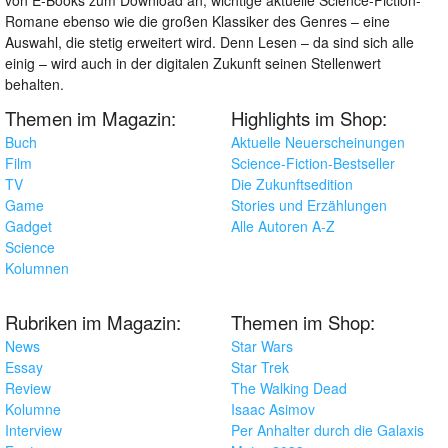
von E-Books zum Download an, wichtige aktuelle Science-Fiction-
Romane ebenso wie die großen Klassiker des Genres – eine
Auswahl, die stetig erweitert wird. Denn Lesen – da sind sich alle
einig – wird auch in der digitalen Zukunft seinen Stellenwert
behalten.
Themen im Magazin:
Highlights im Shop:
Buch
Aktuelle Neuerscheinungen
Film
Science-Fiction-Bestseller
TV
Die Zukunftsedition
Game
Stories und Erzählungen
Gadget
Alle Autoren A-Z
Science
Kolumnen
Rubriken im Magazin:
Themen im Shop:
News
Star Wars
Essay
Star Trek
Review
The Walking Dead
Kolumne
Isaac Asimov
Interview
Per Anhalter durch die Galaxis