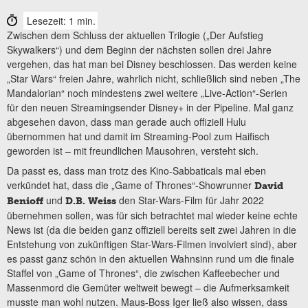
Lesezeit: 1 min.
Zwischen dem Schluss der aktuellen Trilogie („Der Aufstieg
Skywalkers“) und dem Beginn der nächsten sollen drei Jahre
vergehen, das hat man bei Disney beschlossen. Das werden keine
„Star Wars“ freien Jahre, wahrlich nicht, schließlich sind neben „The
Mandalorian“ noch mindestens zwei weitere „Live-Action“-Serien
für den neuen Streamingsender Disney+ in der Pipeline. Mal ganz
abgesehen davon, dass man gerade auch offiziell Hulu
übernommen hat und damit im Streaming-Pool zum Haifisch
geworden ist – mit freundlichen Mausohren, versteht sich.
Da passt es, dass man trotz des Kino-Sabbaticals mal eben
verkündet hat, dass die „Game of Thrones“-Showrunner
David
und
den Star-Wars-Film für Jahr 2022
Benioff
D.B. Weiss
übernehmen sollen, was für sich betrachtet mal wieder keine echte
News ist (da die beiden ganz offiziell bereits seit zwei Jahren in die
Entstehung von zukünftigen Star-Wars-Filmen involviert sind), aber
es passt ganz schön in den aktuellen Wahnsinn rund um die finale
Staffel von „Game of Thrones“, die zwischen Kaffeebecher und
Massenmord die Gemüter weltweit bewegt – die Aufmerksamkeit
musste man wohl nutzen. Maus-Boss Iger ließ also wissen, dass