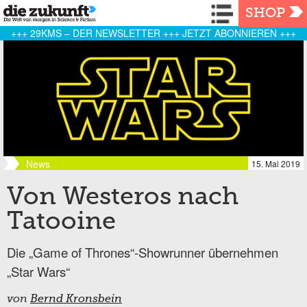
Navigation
SHOP
+++ 29KMS – DER NEWSLETTER +++ JETZT ABONNIEREN +++
News
15. Mai 2019
Von Westeros nach
Tatooine
Die „Game of Thrones“-Showrunner übernehmen
„Star Wars“
von
Bernd Kronsbein