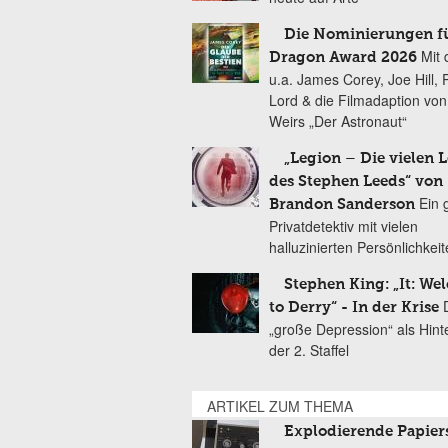
Die Nominierungen f
Mit 
Dragon Award 2026
u.a. James Corey, Joe Hill, 
Lord & die Filmadaption vo
Weirs „Der Astronaut“
„Legion – Die vielen 
des Stephen Leeds“ von
Ein 
Brandon Sanderson
Privatdetektiv mit vielen
halluzinierten Persönlichkei
Stephen King: „It: We
to Derry“ - In der Krise
„große Depression“ als Hint
der 2. Staffel
ARTIKEL ZUM THEMA
Explodierende Papier