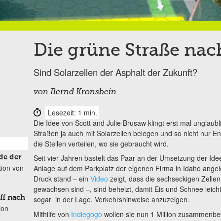
Die grüne Straße nac
Sind Solarzellen der Asphalt der Zukunft?
von
Bernd Kronsbein
Lesezeit: 1 min.
Die Idee von Scott and Julie Brusaw klingt erst mal unglaubl
Straßen ja auch mit Solarzellen belegen und so nicht nur E
die Stellen verteilen, wo sie gebraucht wird.
Seit vier Jahren bastelt das Paar an der Umsetzung der Idee
de der
tion von
Anlage auf dem Parkplatz der eigenen Firma in Idaho angel
Druck stand – ein
Video
zeigt, dass die sechseckigen Zellen
gewachsen sind –, sind beheizt, damit Eis und Schnee leich
ff nach
sogar in der Lage, Verkehrshinweise anzuzeigen.
ion
Mithilfe von
Indiegogo
wollen sie nun 1 Million zusammenb