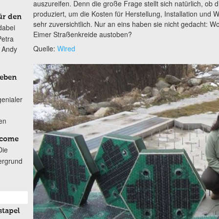
auszureifen. Denn die große Frage stellt sich natürlich, ob
produziert, um die Kosten für Herstellung, Installation und
ür den
sehr zuversichtlich. Nur an eins haben sie nicht gedacht: Wo
dabei
Eimer Straßenkreide austoben?
Petra
Quelle:
Wired
n Andy
Leben
genialer
ten
lcome
Die
ergrund
stapel