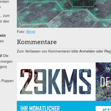
Henson
s
… zum
ür den
Foto:
Wired
ein
den
Kommentare
Zum Verfassen von Kommentaren bitte
Anmelden oder Regis
Die
i!
n morgen
egory
“-Puppen