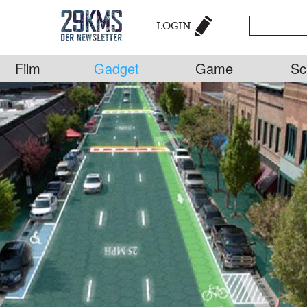
LOGIN
Film
Gadget
Game
Sc