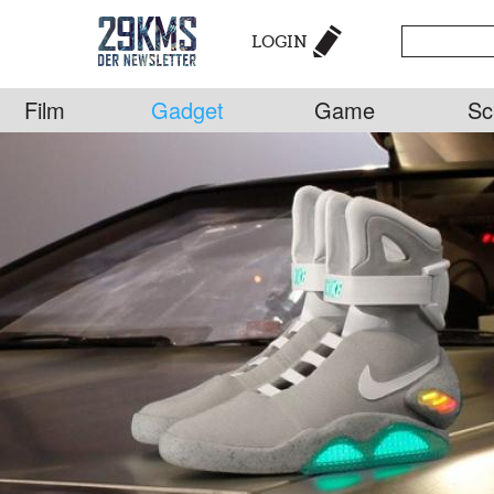
LOGIN
Film
Gadget
Game
Sc