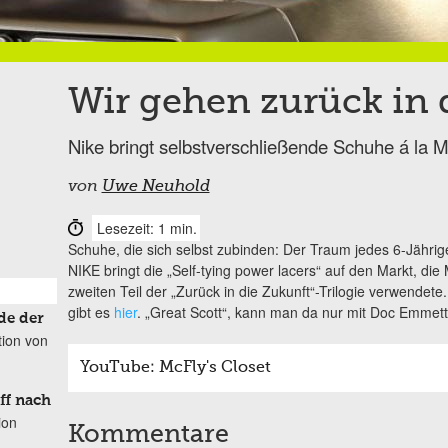
Wir gehen zurück in 
Nike bringt selbstverschließende Schuhe á la 
von
Uwe Neuhold
Lesezeit: 1 min.
Schuhe, die sich selbst zubinden: Der Traum jedes 6-Jähri
NIKE bringt die „Self-tying power lacers“ auf den Markt, die
zweiten Teil der „Zurück in die Zukunft“-Trilogie verwende
gibt es
hier
. „Great Scott“, kann man da nur mit Doc Emmett
de der
tion von
YouTube: McFly's Closet
ff nach
ion
Kommentare