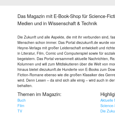
Das Magazin mit E-Book-Shop für Science-Ficti
Medien und in Wissenschaft & Technik
Die Zukunft und alle Aspekte, die mit ihr verbunden sind, fa
Menschen schon immer. Das Portal diezukunft.de wurde von
Heyne-Verlags mit großer Leidenschaft entwickelt und richtet 
in Literatur, Film, Comic und Computerspiel sowie für sozia
begeistern. Das Portal versammelt aktuelle Nachrichten, R
Kolumnen und will zum Mitdiskutieren über die Welt von m
hinaus bietet diezukunft.de Hunderte von E-Books zum Down
Fiction-Romane ebenso wie die großen Klassiker des Genres 
wird. Denn Lesen – da sind sich alle einig – wird auch in der
behalten.
Themen im Magazin:
Highli
Buch
Aktuelle
Film
Science-F
TV
Die Zuku