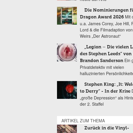
Die Nominierungen f
Mit 
Dragon Award 2026
u.a. James Corey, Joe Hill, 
Lord & die Filmadaption vo
Weirs „Der Astronaut“
„Legion – Die vielen 
des Stephen Leeds“ von
Ein 
Brandon Sanderson
Privatdetektiv mit vielen
halluzinierten Persönlichkei
Stephen King: „It: We
to Derry“ - In der Krise
„große Depression“ als Hint
der 2. Staffel
ARTIKEL ZUM THEMA
Zurück in die Vinyl-