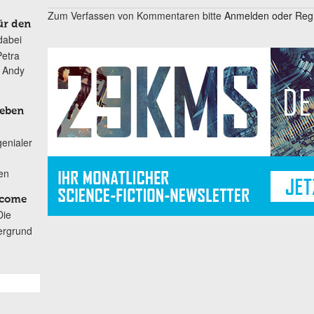
Zum Verfassen von Kommentaren bitte
Anmelden oder Regis
ür den
dabei
Petra
n Andy
Leben
genialer
ten
lcome
Die
ergrund