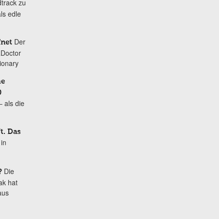
track zu
als edle
Der
fnet
„Doctor
ionary
me
0
 als die
t. Das
in
Die
?
ak hat
aus