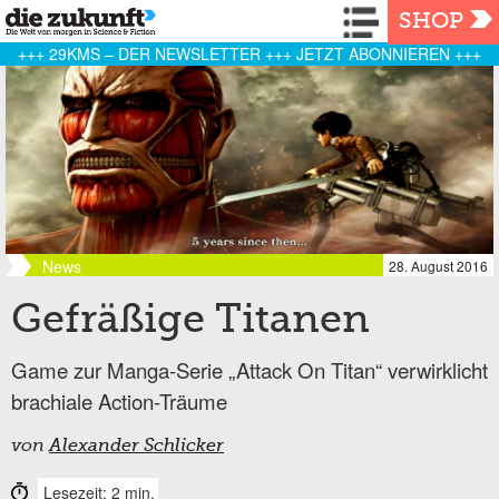
Navigation
SHOP
+++ 29KMS – DER NEWSLETTER +++ JETZT ABONNIEREN +++
News
28. August 2016
Gefräßige Titanen
Game zur Manga-Serie „Attack On Titan“ verwirklicht
brachiale Action-Träume
von
Alexander Schlicker
Lesezeit: 2 min.