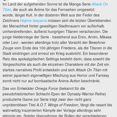
Im Land der aufgehenden Sonne ist die Manga-Serie
Attack On
Titan
, die auch als Anime für das Fernsehen umgesetzt
wurde, längst Kult. In der düsteren Welt aus der Feder des
Zeichners
Hajime Isayama
müssen sich die letzten Überlebenden
der Menschheit hinter gewaltigen Stadtmauern vor außerhalb
umherstreifenden, äußerst hungrigen Titanen verschanzen. Die
junge Heldenriege der Serie - bestehend aus Eren, Arnim, Mikasa
oder Levi - werden allerdings trotz aller Vorsicht der Bewohner
Zeuge vom Ende des 100-jährigen Friedens, als die Titanen in die
Stadt eindringen und erneut ein Krieg ausbricht. Ein besonderer
Reiz des apokalyptischen Settings besteht darin, dass sowohl die
Vorgeschichte als auch die einzelnen Charaktere mit der Zeit ein
starkes narratives Profil entwickeln und sich
Attack On Titan
mit
seiner japanisch eigenwilligen Mischung aus Horror und Fantasy
somit nicht nur auf bombastische Anime-Action beschränkt.
Das von Entwickler
Omega Force
(bekannt für die
pseudohistorischen Schlacht-Epen der Dynasty-Warrior-Reihe)
produzierte Game zur Serie trägt zwar den nicht ganz
unprätentiösen Titel
A.O.T. Wings of Freedom
,
fängt die rasant bis
wahnwitzig inszenierten Kämpfe der Vorlage allerdings sehr
stimmig ein. Spieler übernehmen die Rollen der verschiedenen