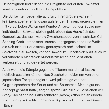
Heldenfiguren und erleben die Ereignisse der ersten TV-Staffel
somit aus unterschiedlichen Perspektiven.
Die Schlachten gegen die aufgrund ihrer Größe zwar sehr
kräftigen, aber eher langsam agierenden Titanen, gegen die man
mit verschieden Waffen und Kombo-Attacken auf der Suche nach
individuellen Schwachstellen geht, bilden das Herzstück des
Gameplays, das sich wie die Zwischensequenzen in schicker Cel-
Shading-Grafik präsentiert. Ausrüstungsgegenstände und Waffen,
die sich nicht nur quantitativ genretypisch recht schnell im
Spielverlauf ausweiten, können sowohl im Einzelspieler- als auch im
vorhandenen Mehrspieler-Modus zwischen den Missionen
verbessert und aufgewertet werden.
Auch wenn die Kämpfe gegen die Titanen manchmal fast zu
hektisch ausfallen können, das Geschehen leider nur von einer
japanischen Tonspur begleitet wird (allerdings von den
Originalsprechern der Serie) und ein Splitscreen-Modus gut ins
Konzept gepasst hätte, sorgen speziell die rund 20 Missionen der
Story-Kampagne bei Fans schneller (Koop-)Action mit absurdem
Inszenierungseinschlag für kurzweilige Abende mit schweißnasen
Händen.