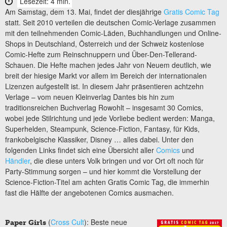
Lesezeit: 4 min.
Am Samstag, dem 13. Mai, findet der diesjährige
Gratis Comic Tag
statt. Seit 2010 verteilen die deutschen Comic-Verlage zusammen
mit den teilnehmenden Comic-Läden, Buchhandlungen und Online-
Shops in Deutschland, Österreich und der Schweiz kostenlose
Comic-Hefte zum Reinschnuppern und Über-Den-Tellerand-
Schauen. Die Hefte machen jedes Jahr von Neuem deutlich, wie
breit der hiesige Markt vor allem im Bereich der internationalen
Lizenzen aufgestellt ist. In diesem Jahr präsentieren achtzehn
Verlage – vom neuen Kleinverlag Dantes bis hin zum
traditionsreichen Buchverlag Rowohlt – insgesamt 30 Comics,
wobei jede Stilrichtung und jede Vorliebe bedient werden: Manga,
Superhelden, Steampunk, Science-Fiction, Fantasy, für Kids,
frankobelgische Klassiker, Disney … alles dabei. Unter den
folgenden Links findet sich eine Übersicht aller
Comics
und
Händler
, die diese unters Volk bringen und vor Ort oft noch für
Party-Stimmung sorgen – und hier kommt die Vorstellung der
Science-Fiction-Titel am achten Gratis Comic Tag, die immerhin
fast die Hälfte der angebotenen Comics ausmachen.
(
Cross Cult
): Beste neue
Paper Girls