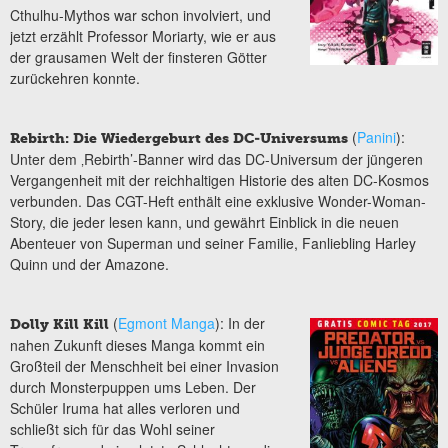
Cthulhu-Mythos war schon involviert, und
jetzt erzählt Professor Moriarty, wie er aus
der grausamen Welt der finsteren Götter
zurückehren konnte.
(
Panini
):
Rebirth: Die Wiedergeburt des DC-Universums
Unter dem ‚Rebirth’-Banner wird das DC-Universum der jüngeren
Vergangenheit mit der reichhaltigen Historie des alten DC-Kosmos
verbunden. Das CGT-Heft enthält eine exklusive Wonder-Woman-
Story, die jeder lesen kann, und gewährt Einblick in die neuen
Abenteuer von Superman und seiner Familie, Fanliebling Harley
Quinn und der Amazone.
(
Egmont Manga
): In der
Dolly Kill Kill
nahen Zukunft dieses Manga kommt ein
Großteil der Menschheit bei einer Invasion
durch Monsterpuppen ums Leben. Der
Schüler Iruma hat alles verloren und
schließt sich für das Wohl seiner