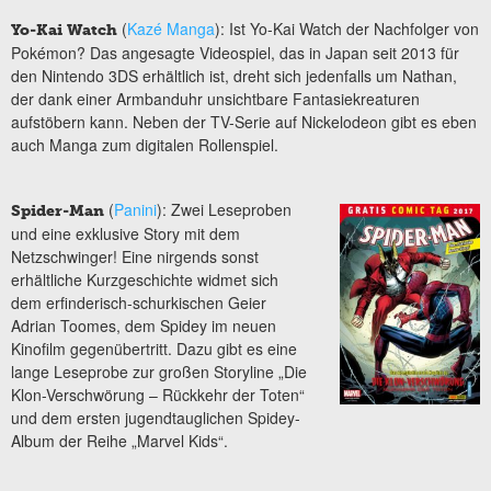
(
Kazé Manga
): Ist Yo-Kai Watch der Nachfolger von
Yo-Kai Watch
Pokémon? Das angesagte Videospiel, das in Japan seit 2013 für
den Nintendo 3DS erhältlich ist, dreht sich jedenfalls um Nathan,
der dank einer Armbanduhr unsichtbare Fantasiekreaturen
aufstöbern kann. Neben der TV-Serie auf Nickelodeon gibt es eben
auch Manga zum digitalen Rollenspiel.
(
Panini
): Zwei Leseproben
Spider-Man
und eine exklusive Story mit dem
Netzschwinger! Eine nirgends sonst
erhältliche Kurzgeschichte widmet sich
dem erfinderisch-schurkischen Geier
Adrian Toomes, dem Spidey im neuen
Kinofilm gegenübertritt. Dazu gibt es eine
lange Leseprobe zur großen Storyline „Die
Klon-Verschwörung – Rückkehr der Toten“
und dem ersten jugendtauglichen Spidey-
Album der Reihe „Marvel Kids“.