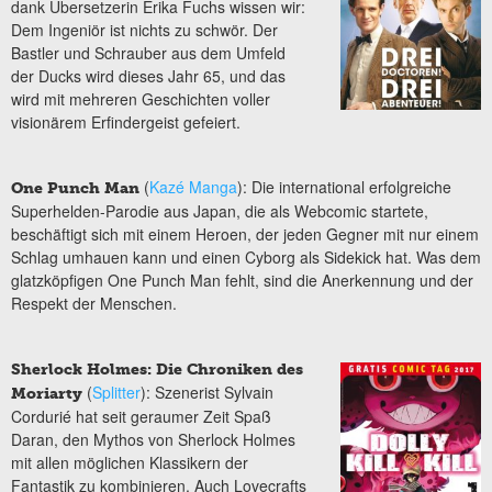
dank Übersetzerin Erika Fuchs wissen wir:
Dem Ingeniör ist nichts zu schwör. Der
Bastler und Schrauber aus dem Umfeld
der Ducks wird dieses Jahr 65, und das
wird mit mehreren Geschichten voller
visionärem Erfindergeist gefeiert.
(
Kazé Manga
): Die international erfolgreiche
One Punch Man
Superhelden-Parodie aus Japan, die als Webcomic startete,
beschäftigt sich mit einem Heroen, der jeden Gegner mit nur einem
Schlag umhauen kann und einen Cyborg als Sidekick hat. Was dem
glatzköpfigen One Punch Man fehlt, sind die Anerkennung und der
Respekt der Menschen.
Sherlock Holmes: Die Chroniken des
(
Splitter
): Szenerist Sylvain
Moriarty
Cordurié hat seit geraumer Zeit Spaß
Daran, den Mythos von Sherlock Holmes
mit allen möglichen Klassikern der
Fantastik zu kombinieren. Auch Lovecrafts