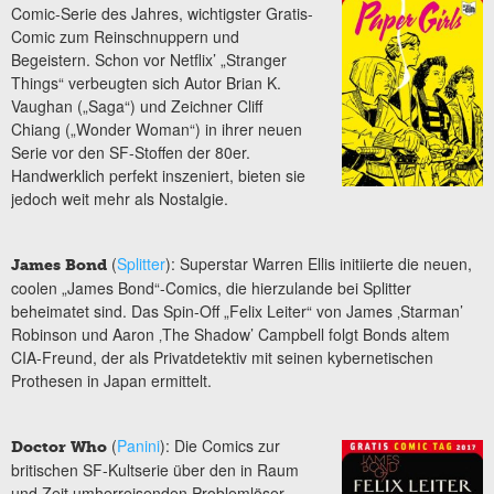
Comic-Serie des Jahres, wichtigster Gratis-
Comic zum Reinschnuppern und
Begeistern. Schon vor Netflix’ „Stranger
Things“ verbeugten sich Autor Brian K.
Vaughan („Saga“) und Zeichner Cliff
Chiang („Wonder Woman“) in ihrer neuen
Serie vor den SF-Stoffen der 80er.
Handwerklich perfekt inszeniert, bieten sie
jedoch weit mehr als Nostalgie.
(
Splitter
): Superstar Warren Ellis initiierte die neuen,
James Bond
coolen „James Bond“-Comics, die hierzulande bei Splitter
beheimatet sind. Das Spin-Off „Felix Leiter“ von James ‚Starman’
Robinson und Aaron ‚The Shadow’ Campbell folgt Bonds altem
CIA-Freund, der als Privatdetektiv mit seinen kybernetischen
Prothesen in Japan ermittelt.
(
Panini
): Die Comics zur
Doctor Who
britischen SF-Kultserie über den in Raum
und Zeit umherreisenden Problemlöser