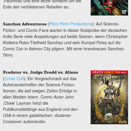
Traumfrau und eine letzte Schlacht um die
Erde den verbliebenen Rebellen an.
(
Plem Plem Productions
): Auf Science-
Sanchez Adventures
Fiction- und Comic-Fans warten in dieser Kostprobe der deutschen
Indie-Serie viele Anspielungen auf beide Szenen, wenn Christopher
Kloibers Robo-Titelheld Sanchez und sein Kumpel Petey auf die
Comic Con in Asimov City pilgern. Mit einer brandneuen Sanchez-
Story.
Predator vs. Judge Dredd vs. Aliens
(
Cross Cult
): Ein Vorgeschmack auf das
Aufeinandertreffen der Science-Fiction-
Ikonen, die seit ewigen Zeiten Erfolge in
allen Medien feiern. Comic-Autor John
‚Chew’ Layman hetzt die
Publikumslieblinge aus England und den
USA in einem galaktischen, düsteren
Crossover aufeinander.