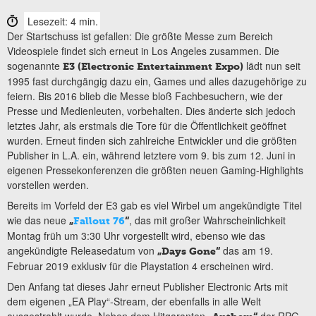
Lesezeit: 4 min.
Der Startschuss ist gefallen: Die größte Messe zum Bereich
Videospiele findet sich erneut in Los Angeles zusammen. Die
sogenannte
lädt nun seit
E3 (Electronic Entertainment Expo)
1995 fast durchgängig dazu ein, Games und alles dazugehörige zu
feiern. Bis 2016 blieb die Messe bloß Fachbesuchern, wie der
Presse und Medienleuten, vorbehalten. Dies änderte sich jedoch
letztes Jahr, als erstmals die Tore für die Öffentlichkeit geöffnet
wurden. Erneut finden sich zahlreiche Entwickler und die größten
Publisher in L.A. ein, während letztere vom 9. bis zum 12. Juni in
eigenen Pressekonferenzen die größten neuen Gaming-Highlights
vorstellen werden.
Bereits im Vorfeld der E3 gab es viel Wirbel um angekündigte Titel
wie das neue
, das mit großer Wahrscheinlichkeit
„
Fallout 76
“
Montag früh um 3:30 Uhr vorgestellt wird, ebenso wie das
angekündigte Releasedatum von
das am 19.
„Days Gone“
Februar 2019 exklusiv für die Playstation 4 erscheinen wird.
Den Anfang tat dieses Jahr erneut Publisher Electronic Arts mit
dem eigenen „EA Play“-Stream, der ebenfalls in alle Welt