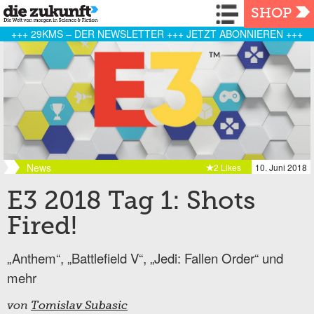
Navigation
SHOP
+++ 29KMS – DER NEWSLETTER +++ JETZT ABONNIEREN +++
News
2 Likes
10. Juni 2018
E3 2018 Tag 1: Shots
Fired!
„Anthem“, „Battlefield V“, „Jedi: Fallen Order“ und
mehr
von
Tomislav Subasic