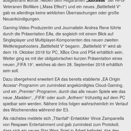
ausgestrahlt wurde. Neben dem Hitgaranten
der RPG-
„Anthem“
Veteranen BioWare („Mass Effect“) und ein neues „Battlefield V“
gab es allerdings keine wirklichen Überraschungen oder große
Neuankündigungen.
Gaming-Video-Produzentin und Journalistin Andrea Rene führte
durch die Präsentation EAs, die sogleich mit einem Blick auf
Singleplayer und Multiplayer-Komponenten des neuen zweiten
Weltkriegsshooters „Battlefield V“ begann. „Battlefield V“ wird ab
dem 19. Oktober 2018 für PC, XBox One und PS4 erhältlich sein.
Weiter ging es mit der obligatorischen kurzen Präsentation eines
neuen „FIFA 19“, welches ab dem 28. September 2018 erhältlich
sein soll.
Dazu übergehend erweitert EA das bereits etablierte „EA Origin
Access“-Programm um zumindest angekündigtes Cloud-Gaming,
und ein „Premier“-Programm, durch das alle neuen Spiele wie das
neue „Madden“, „FIFA“ oder auch „Anthem“ frühzeitig auf dem PC
spielbar sein werden. Nähere Infos folgen wahrscheinlich im Verlauf
des Wochenendes während der E3.
Als nächstes meldete sich „Titanfall“-Entwickler Vince Zampanella
von Respawn Entertainment und gab zumindest zum Protokoll,
dass sich ein neues Star Wars-Spiel in Arbeit befindet, das den