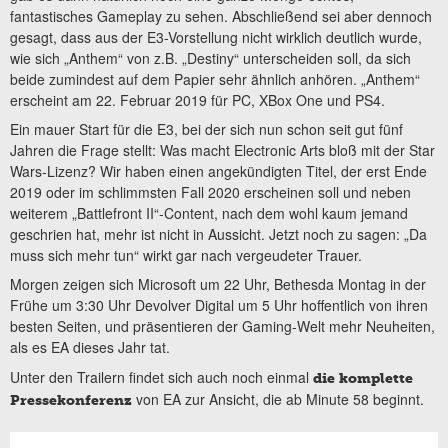
fantastisches Gameplay zu sehen. Abschließend sei aber dennoch
gesagt, dass aus der E3-Vorstellung nicht wirklich deutlich wurde,
wie sich „Anthem“ von z.B. „Destiny“ unterscheiden soll, da sich
beide zumindest auf dem Papier sehr ähnlich anhören. „Anthem“
erscheint am 22. Februar 2019 für PC, XBox One und PS4.
Ein mauer Start für die E3, bei der sich nun schon seit gut fünf
Jahren die Frage stellt: Was macht Electronic Arts bloß mit der Star
Wars-Lizenz? Wir haben einen angekündigten Titel, der erst Ende
2019 oder im schlimmsten Fall 2020 erscheinen soll und neben
weiterem „Battlefront II“-Content, nach dem wohl kaum jemand
geschrien hat, mehr ist nicht in Aussicht. Jetzt noch zu sagen: „Da
muss sich mehr tun“ wirkt gar nach vergeudeter Trauer.
Morgen zeigen sich Microsoft um 22 Uhr, Bethesda Montag in der
Frühe um 3:30 Uhr Devolver Digital um 5 Uhr hoffentlich von ihren
besten Seiten, und präsentieren der Gaming-Welt mehr Neuheiten,
als es EA dieses Jahr tat.
Unter den Trailern findet sich auch noch einmal
die komplette
von EA zur Ansicht, die ab Minute 58 beginnt.
Pressekonferenz