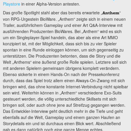
Playstore
in einer Alpha-Version antesten.
Das große Spotlight stahl aber das bereits erwartete „
“
Anthem
von RPG-Urgestein BioWare. „Anthem“ zeigte sich in einem neuen
Trailer, ausführlichem Gameplay und einer Art Q&A-Interview mit
ausführenden Produzenten BioWares. Bei „Anthem“ wird es sich
um ein Singleplayer-Spiel handeln, das aber als eine Art MMO
konzipiert ist, mit der Möglichkeit, dass sich bis zu vier Spieler
spontan in eine Runde einloggen können, um sich gegenseitig zu
unterstützen. Die Produzenten betonten, dass die Story und die
Welt „Anthems“ eine äußerst große Rolle spielen. Letztere soll sich
mit anderen Spielern gemeinsam übrigens komplett verändern.
Ebenso sickerte in einem Hands-On nach der Pressekonferenz
durch, dass das Spiel trotz allem einen Always-On-Zwang mit sich
bringen wird, das ohne konstante Internet-Verbindung nicht spielbar
sein wird. Weiterhin können in „Anthem“ verschiedene Exo-Suits
gesteuert werden, die völlig unterschiedliche Skillsets mit sich
bringen soll, oder auch ohne jene auf Streifzug gegangen werden.
Das Entwickler-Interview geht deutlich mehr in die Tiefe und geht
ebenfalls auf die Welt, Gameplay und einem ganzen Haufen an
Storydetails ein und ist durchaus einen Blick wert. Abschließend
gab es dann natürlich noch eine ganze Menge echtes,