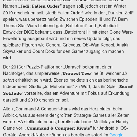
Namen
tragen soll, jedoch erst im Winter
„Jedi: Fallen Order“
2019 erscheinen soll. „Jedi: Fallen Order“ wird in der „Dunklen Zeit“
spielen, was übersetzt heißt: Zwischen Episoden III und IV. Beim
Thema Star Wars bleibend gab „Battlefront“ und „Battlefield“-
Entwickler DICE bekannt, dass „Battlefront II“ mit einer Clone Wars-
Erweiterung ausgebaut wird und ein neues Update folgt, das
spielbare Figuren wie General Grievous, Obi-Wan Kenobi, Anakin
Skywalker und Count Doku für den Gamer zugänglich machen
wird.
Der 2016er Puzzle-Plattformer „Unravel“ bekommt einen
Nachfolger, das simplerweise „
“ heißt, welcher
ab
Unravel Two
sofort
erhältlich sein wird. Ebenso meldete sich das berlinerische
Independent-Studio „Jo-Mei Games“ zu Wort, das ihr Spiel „
Sea of
“ vorstellte, das ein Adventure mit Fokus auf Erkundung
Solitude
darstellt und 2019 erscheinen soll.
Alten „Command & Conquer“-Fans wird das Herz bluten beim
Anblick, was aus einem der größten Strategie-Games aller Zeiten
wurde. EA stellte ein neues, bereits spielbares Multiplayer-Handy-
Game vor:
für Android & iOS-
„Command & Conquer: Rivals“
Geräte. Android-Nutzer können es bereits ab sofort im
Google