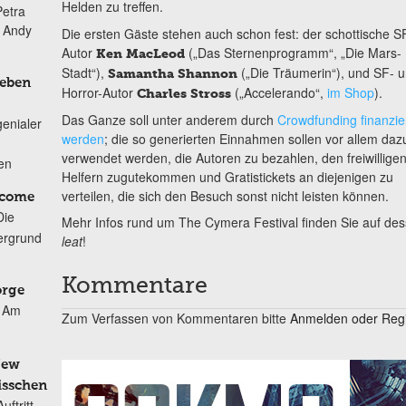
Helden zu treffen.
Petra
n Andy
Die ersten Gäste stehen auch schon fest: der schottische S
Autor
(„Das Sternenprogramm“, „Die Mars-
Ken MacLeod
Stadt“),
(„Die Träumerin“), und SF- 
Samantha Shannon
Leben
Horror-Autor
(„Accelerando“,
im Shop
).
Charles Stross
Das Ganze soll unter anderem durch
Crowdfunding finanzie
genialer
werden
; die so generierten Einnahmen sollen vor allem daz
verwendet werden, die Autoren zu bezahlen, den freiwillige
ten
Helfern zugutekommen und Gratistickets an diejenigen zu
verteilen, die sich den Besuch sonst nicht leisten können.
lcome
Die
Mehr Infos rund um The Cymera Festival finden Sie auf de
ergrund
leat
!
Kommentare
orge
Am
Zum Verfassen von Kommentaren bitte
Anmelden oder Regis
New
isschen
ftritt