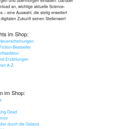
orgen und übermorgen einladen. Darüber
load an, wichtige aktuelle Science-
– eine Auswahl, die stetig erweitert
 digitalen Zukunft seinen Stellenwert
ghts im Shop:
 Neuerscheinungen
iction-Bestseller
nftsedition
und Erzählungen
oren A-Z
n im Shop:
s
k
king Dead
imov
lter durch die Galaxis