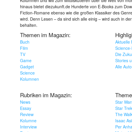
Kolumnen und will zum Mitdiskutieren über die Welt von m
hinaus bietet diezukunft.de Hunderte von E-Books zum Down
Fiction-Romane ebenso wie die großen Klassiker des Genres 
wird. Denn Lesen – da sind sich alle einig – wird auch in der
behalten.
Themen im Magazin:
Highli
Buch
Aktuelle
Film
Science-F
TV
Die Zuku
Game
Stories 
Gadget
Alle Aut
Science
Kolumnen
Rubriken im Magazin:
Theme
News
Star War
Essay
Star Tre
Review
The Wal
Kolumne
Isaac As
Interview
Per Anha