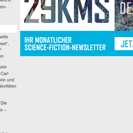
Men-
weite
sel“,
F
en
ues
Carl
lein und
Novitäten
Die
ne –