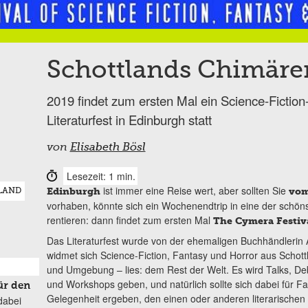
Schottlands Chimäre
2019 findet zum ersten Mal ein Science-Fiction-
Literaturfest in Edinburgh statt
von
Elisabeth Bösl
Lesezeit: 1 min.
ist immer eine Reise wert, aber sollten Sie
Edinburgh
vom
LAND
vorhaben, könnte sich ein Wochenendtrip in eine der schön
rentieren: dann findet zum ersten Mal
The Cymera Festiv
Das Literaturfest wurde von der ehemaligen Buchhändleri
widmet sich Science-
Fiction, Fantasy und Horror aus Schott
und Umgebung – lies: dem Rest der Welt. Es wird Talks, De
und Workshops geben, und natürlich sollte sich dabei für Fa
ür den
Gelegenheit ergeben, den einen oder anderen literarischen
dabei