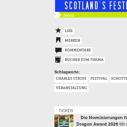
News
LIKE
MERKEN
KOMMENTARE
BÜCHER ZUM THEMA
Schlagworte:
CHARLES STROSS
FESTIVAL
SCHOTT
VERANSTALTUNG
TICKER
Die Nominierungen f
Mit 
Dragon Award 2026