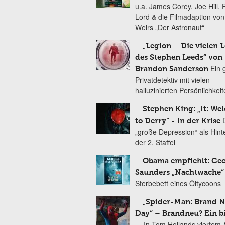
u.a. James Corey, Joe Hill, 
Lord & die Filmadaption vo
Weirs „Der Astronaut“
„Legion – Die vielen 
des Stephen Leeds“ von
Ein 
Brandon Sanderson
Privatdetektiv mit vielen
halluzinierten Persönlichkei
Stephen King: „It: We
to Derry“ - In der Krise
„große Depression“ als Hint
der 2. Staffel
Obama empfiehlt: Ge
Saunders „Nachtwache“
Sterbebett eines Öltycoons
„Spider-Man: Brand 
Day“ – Brandneu? Ein b
In Tom Hollands viertem Au