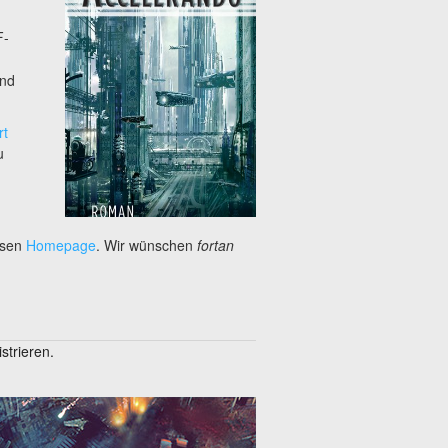
F-
und
rt
u
n
ssen
Homepage
. Wir wünschen
fortan
trieren.