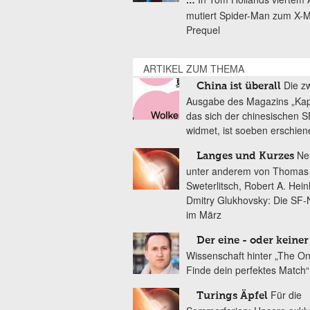
…
mutiert Spider-Man zum X-
Prequel
ARTIKEL ZUM THEMA
Die z
China ist überall
Ausgabe des Magazins „Kap
das sich der chinesischen S
widmet, ist soeben erschien
Ne
Langes und Kurzes
unter anderem von Thomas 
Sweterlitsch, Robert A. Hein
Dmitry Glukhovsky: Die SF-
im März
Der eine - oder keiner
Wissenschaft hinter „The O
Finde dein perfektes Match“
Für die
Turings Äpfel