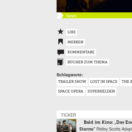
News
LIKE
MERKEN
KOMMENTARE
BÜCHER ZUM THEMA
Schlagworte:
TRAILER SHOW
LOST IN SPACE
THE 
SPACE OPERA
SUPERHELDEN
TICKER
Bald im Kino: „Das En
Ridley Scotts Adap
Sterne“