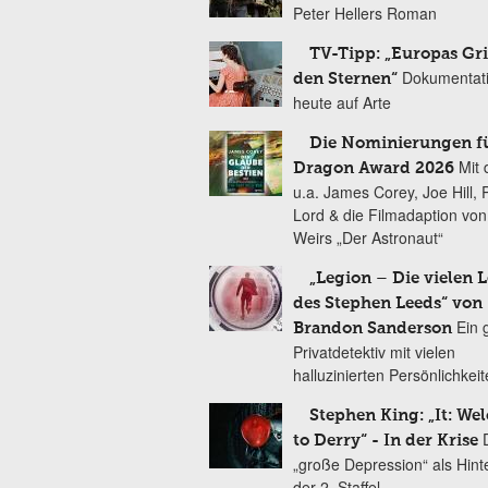
Peter Hellers Roman
TV-Tipp: „Europas Gri
Dokumentat
den Sternen“
heute auf Arte
Die Nominierungen f
Mit 
Dragon Award 2026
u.a. James Corey, Joe Hill, 
Lord & die Filmadaption vo
Weirs „Der Astronaut“
„Legion – Die vielen 
des Stephen Leeds“ von
Ein 
Brandon Sanderson
Privatdetektiv mit vielen
halluzinierten Persönlichkei
Stephen King: „It: We
to Derry“ - In der Krise
„große Depression“ als Hint
der 2. Staffel