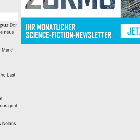
Der
spur
re neue
r Mark“
o
he Last
n
mos geht
s Nolans