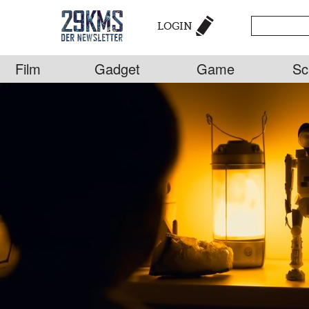
LOGIN
Film
Gadget
Game
Sc