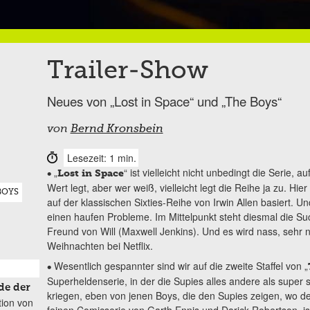
Trailer-Show
Neues von „Lost in Space“ und „The Boys“
von
Bernd Kronsbein
Lesezeit: 1 min.
„
“ ist vielleicht nicht unbedingt die Serie, 
•
Lost in Space
Wert legt, aber wer weiß, vielleicht legt die Reihe ja zu. Hier
BOYS
auf der klassischen Sixties-Reihe von Irwin Allen basiert. 
einen haufen Probleme. Im Mittelpunkt steht diesmal die S
Freund von Will (Maxwell Jenkins). Und es wird nass, sehr 
Weihnachten bei Netflix.
Wesentlich gespannter sind wir auf die zweite Staffel von „
•
Superheldenserie, in der die Supies alles andere als super 
de der
kriegen, eben von jenen Boys, die den Supies zeigen, wo 
tion von