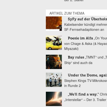
ARTIKEL ZUM THEMA
SyFy auf der Überhol
Kabelsender kündigt mehre
SF-Fernsehadaptionen an
„On You
Poesie im Alfa
von Chage & Aska (& Haya
Miyazaki)
„TMNT“ und „T
Bay rules
Ship“ sind auch da
Under the Dome, agai
Stephen Kings TV-Mikrokos
in Runde 2
Chri
„We'll find a way.“
„Interstellar“ – Der 3. Trailer