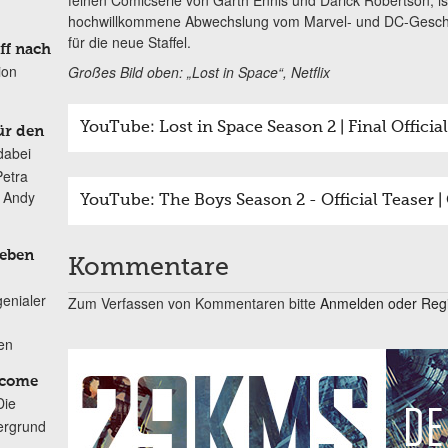
feinen Comicserie von Garth Ennis und Darick Robertson, 
hochwillkommene Abwechslung vom Marvel- und DC-Geschwurb
für die neue Staffel.
ff nach
ion
Großes Bild oben: „Lost in Space“, Netflix
YouTube: Lost in Space Season 2 | Final Official 
ür den
dabei
Petra
n Andy
YouTube: The Boys Season 2 - Official Teaser |
Leben
Kommentare
genialer
Zum Verfassen von Kommentaren bitte
Anmelden oder Regis
ten
lcome
Die
ergrund