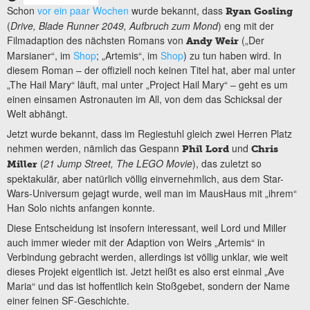
Schon
vor ein paar Wochen
wurde bekannt, dass
Ryan Gosling
(
Drive, Blade Runner 2049, Aufbruch zum Mond
) eng mit der
Filmadaption des nächsten Romans von
(„Der
Andy Weir
Marsianer“, im
Shop
; „Artemis“, im
Shop
) zu tun haben wird. In
diesem Roman – der offiziell noch keinen Titel hat, aber mal unter
„The Hail Mary“ läuft, mal unter „Project Hail Mary“ – geht es um
einen einsamen Astronauten im All, von dem das Schicksal der
Welt abhängt.
Jetzt wurde bekannt, dass im Regiestuhl gleich zwei Herren Platz
nehmen werden, nämlich das Gespann
und
Phil Lord
Chris
(
21 Jump Street, The LEGO Movie
), das zuletzt so
Miller
spektakulär, aber natürlich völlig einvernehmlich, aus dem Star-
Wars-Universum gejagt wurde, weil man im MausHaus mit „ihrem“
Han Solo nichts anfangen konnte.
Diese Entscheidung ist insofern interessant, weil Lord und Miller
auch immer wieder mit der Adaption von Weirs „Artemis“ in
Verbindung gebracht werden, allerdings ist völlig unklar, wie weit
dieses Projekt eigentlich ist. Jetzt heißt es also erst einmal „Ave
Maria“ und das ist hoffentlich kein Stoßgebet, sondern der Name
einer feinen SF-Geschichte.