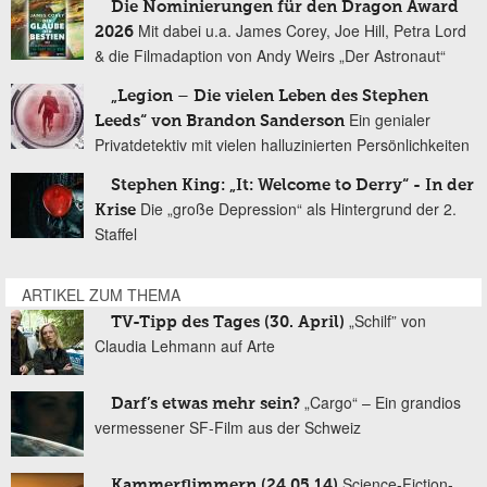
Die Nominierungen für den Dragon Award
Mit dabei u.a. James Corey, Joe Hill, Petra Lord
2026
& die Filmadaption von Andy Weirs „Der Astronaut“
„Legion – Die vielen Leben des Stephen
Ein genialer
Leeds“ von Brandon Sanderson
Privatdetektiv mit vielen halluzinierten Persönlichkeiten
Stephen King: „It: Welcome to Derry“ - In der
Die „große Depression“ als Hintergrund der 2.
Krise
Staffel
ARTIKEL ZUM THEMA
„Schilf” von
TV-Tipp des Tages (30. April)
Claudia Lehmann auf Arte
„Cargo“ – Ein grandios
Darf’s etwas mehr sein?
vermessener SF-Film aus der Schweiz
Science-Fiction-
Kammerflimmern (24.05.14)