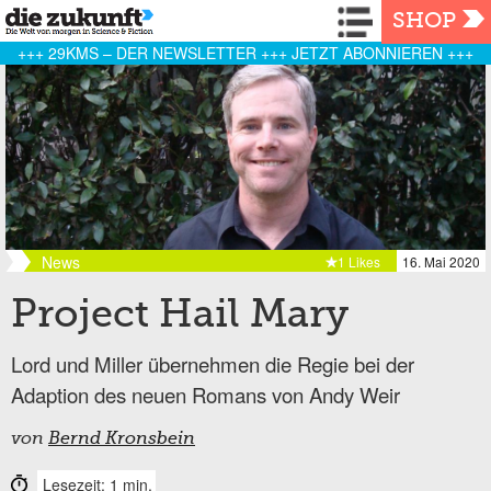
Navigation
SHOP
+++ 29KMS – DER NEWSLETTER +++ JETZT ABONNIEREN +++
News
1 Likes
16. Mai 2020
Project Hail Mary
Lord und Miller übernehmen die Regie bei der
Adaption des neuen Romans von Andy Weir
von
Bernd Kronsbein
Lesezeit: 1 min.