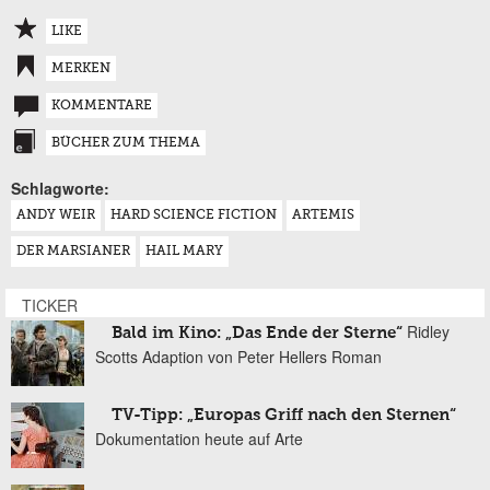
LIKE
MERKEN
KOMMENTARE
BÜCHER ZUM THEMA
Schlagworte:
ANDY WEIR
HARD SCIENCE FICTION
ARTEMIS
DER MARSIANER
HAIL MARY
TICKER
Ridley
Bald im Kino: „Das Ende der Sterne“
Scotts Adaption von Peter Hellers Roman
TV-Tipp: „Europas Griff nach den Sternen“
Dokumentation heute auf Arte