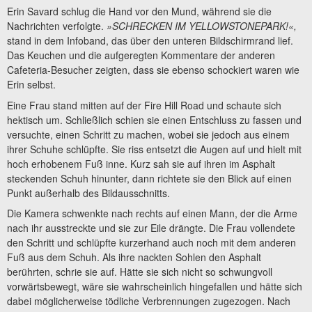
Erin Savard schlug die Hand vor den Mund, während sie die
Nachrichten verfolgte.
»SCHRECKEN IM YELLOWSTONEPARK!«,
stand in dem Infoband, das über den unteren Bildschirmrand lief.
Das Keuchen und die aufgeregten Kommentare der anderen
Cafeteria-Besucher zeigten, dass sie ebenso schockiert waren wie
Erin selbst.
Eine Frau stand mitten auf der Fire Hill Road und schaute sich
hektisch um. Schließlich schien sie einen Entschluss zu fassen und
versuchte, einen Schritt zu machen, wobei sie jedoch aus einem
ihrer Schuhe schlüpfte. Sie riss entsetzt die Augen auf und hielt mit
hoch erhobenem Fuß inne. Kurz sah sie auf ihren im Asphalt
steckenden Schuh hinunter, dann richtete sie den Blick auf einen
Punkt außerhalb des Bildausschnitts.
Die Kamera schwenkte nach rechts auf einen Mann, der die Arme
nach ihr ausstreckte und sie zur Eile drängte. Die Frau vollendete
den Schritt und schlüpfte kurzerhand auch noch mit dem anderen
Fuß aus dem Schuh. Als ihre nackten Sohlen den Asphalt
berührten, schrie sie auf. Hätte sie sich nicht so schwungvoll
vorwärtsbewegt, wäre sie wahrscheinlich hingefallen und hätte sich
dabei möglicherweise tödliche Verbrennungen zugezogen. Nach