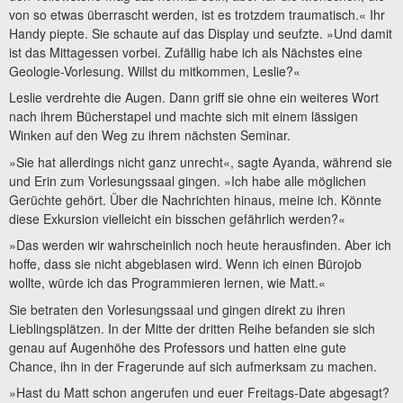
von so etwas überrascht werden, ist es trotzdem traumatisch.« Ihr
Handy piepte. Sie schaute auf das Display und seufzte. »Und damit
ist das Mittagessen vorbei. Zufällig habe ich als Nächstes eine
Geologie-Vorlesung. Willst du mitkommen, Leslie?«
Leslie verdrehte die Augen. Dann griff sie ohne ein weiteres Wort
nach ihrem Bücherstapel und machte sich mit einem lässigen
Winken auf den Weg zu ihrem nächsten Seminar.
»Sie hat allerdings nicht ganz unrecht«, sagte Ayanda, während sie
und Erin zum Vorlesungssaal gingen. »Ich habe alle möglichen
Gerüchte gehört. Über die Nachrichten hinaus, meine ich. Könnte
diese Exkursion vielleicht ein bisschen gefährlich werden?«
»Das werden wir wahrscheinlich noch heute herausfinden. Aber ich
hoffe, dass sie nicht abgeblasen wird. Wenn ich einen Bürojob
wollte, würde ich das Programmieren lernen, wie Matt.«
Sie betraten den Vorlesungssaal und gingen direkt zu ihren
Lieblingsplätzen. In der Mitte der dritten Reihe befanden sie sich
genau auf Augenhöhe des Professors und hatten eine gute
Chance, ihn in der Fragerunde auf sich aufmerksam zu machen.
»Hast du Matt schon angerufen und euer Freitags-Date abgesagt?