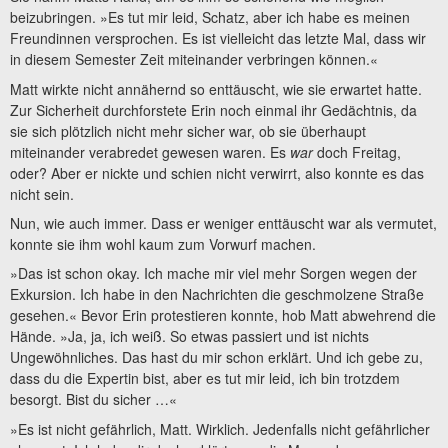
beizubringen. »Es tut mir leid, Schatz, aber ich habe es meinen
Freundinnen versprochen. Es ist vielleicht das letzte Mal, dass wir
in diesem Semester Zeit miteinander verbringen können.«
Matt wirkte nicht annähernd so enttäuscht, wie sie erwartet hatte.
Zur Sicherheit durchforstete Erin noch einmal ihr Gedächtnis, da
sie sich plötzlich nicht mehr sicher war, ob sie überhaupt
miteinander verabredet gewesen waren. Es
war
doch Freitag,
oder? Aber er nickte und schien nicht verwirrt, also konnte es das
nicht sein.
Nun, wie auch immer. Dass er weniger enttäuscht war als vermutet,
konnte sie ihm wohl kaum zum Vorwurf machen.
»Das ist schon okay. Ich mache mir viel mehr Sorgen wegen der
Exkursion. Ich habe in den Nachrichten die geschmolzene Straße
gesehen.« Bevor Erin protestieren konnte, hob Matt abwehrend die
Hände. »Ja, ja, ich weiß. So etwas passiert und ist nichts
Ungewöhnliches. Das hast du mir schon erklärt. Und ich gebe zu,
dass du die Expertin bist, aber es tut mir leid, ich bin trotzdem
besorgt. Bist du sicher …«
»Es ist nicht gefährlich, Matt. Wirklich. Jedenfalls nicht gefährlicher