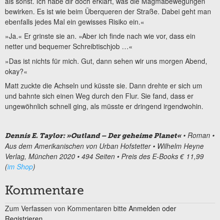
als sonst. Ich habe dir doch erklärt, was die Magmabewegungen
bewirken. Es ist wie beim Überqueren der Straße. Dabei geht man
ebenfalls jedes Mal ein gewisses Risiko ein.«
»Ja.« Er grinste sie an. »Aber ich finde nach wie vor, dass ein
netter und bequemer Schreibtischjob …«
»Das ist nichts für mich. Gut, dann sehen wir uns morgen Abend,
okay?«
Matt zuckte die Achseln und küsste sie. Dann drehte er sich um
und bahnte sich einen Weg durch den Flur. Sie fand, dass er
ungewöhnlich schnell ging, als müsste er dringend irgendwohin.
• Roman •
Dennis E. Taylor: »Outland – Der geheime Planet«
Aus dem Amerikanischen von Urban Hofstetter • Wilhelm Heyne
Verlag, München 2020 • 494 Seiten • Preis des E-Books € 11,99
(
im Shop
)
Kommentare
Zum Verfassen von Kommentaren bitte
Anmelden oder
Registrieren.