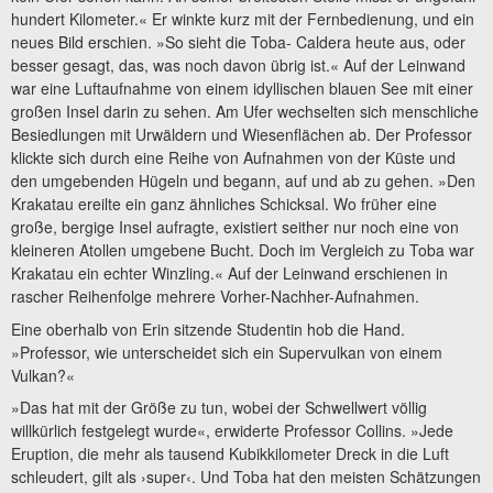
hundert Kilometer.« Er winkte kurz mit der Fernbedienung, und ein
neues Bild erschien. »So sieht die Toba- Caldera heute aus, oder
besser gesagt, das, was noch davon übrig ist.« Auf der Leinwand
war eine Luftaufnahme von einem idyllischen blauen See mit einer
großen Insel darin zu sehen. Am Ufer wechselten sich menschliche
Besiedlungen mit Urwäldern und Wiesenflächen ab. Der Professor
klickte sich durch eine Reihe von Aufnahmen von der Küste und
den umgebenden Hügeln und begann, auf und ab zu gehen. »Den
Krakatau ereilte ein ganz ähnliches Schicksal. Wo früher eine
große, bergige Insel aufragte, existiert seither nur noch eine von
kleineren Atollen umgebene Bucht. Doch im Vergleich zu Toba war
Krakatau ein echter Winzling.« Auf der Leinwand erschienen in
rascher Reihenfolge mehrere Vorher-Nachher-Aufnahmen.
Eine oberhalb von Erin sitzende Studentin hob die Hand.
»Professor, wie unterscheidet sich ein Supervulkan von einem
Vulkan?«
»Das hat mit der Größe zu tun, wobei der Schwellwert völlig
willkürlich festgelegt wurde«, erwiderte Professor Collins. »Jede
Eruption, die mehr als tausend Kubikkilometer Dreck in die Luft
schleudert, gilt als ›super‹. Und Toba hat den meisten Schätzungen