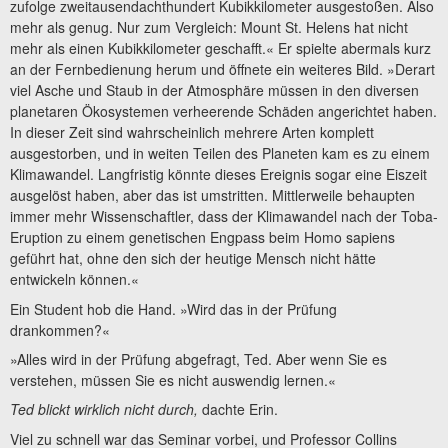
zufolge zweitausendachthundert Kubikkilometer ausgestoßen. Also
mehr als genug. Nur zum Vergleich: Mount St. Helens hat nicht
mehr als einen Kubikkilometer geschafft.« Er spielte abermals kurz
an der Fernbedienung herum und öffnete ein weiteres Bild. »Derart
viel Asche und Staub in der Atmosphäre müssen in den diversen
planetaren Ökosystemen verheerende Schäden angerichtet haben.
In dieser Zeit sind wahrscheinlich mehrere Arten komplett
ausgestorben, und in weiten Teilen des Planeten kam es zu einem
Klimawandel. Langfristig könnte dieses Ereignis sogar eine Eiszeit
ausgelöst haben, aber das ist umstritten. Mittlerweile behaupten
immer mehr Wissenschaftler, dass der Klimawandel nach der Toba-
Eruption zu einem genetischen Engpass beim Homo sapiens
geführt hat, ohne den sich der heutige Mensch nicht hätte
entwickeln können.«
Ein Student hob die Hand. »Wird das in der Prüfung
drankommen?«
»Alles wird in der Prüfung abgefragt, Ted. Aber wenn Sie es
verstehen, müssen Sie es nicht auswendig lernen.«
Ted blickt wirklich nicht durch,
dachte Erin.
Viel zu schnell war das Seminar vorbei, und Professor Collins