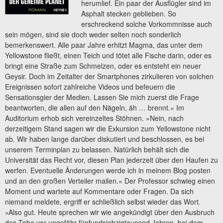
herumlief. Ein paar der Ausflügler sind im
Asphalt stecken geblieben. So
erschreckend solche Vorkommnisse auch
sein mögen, sind sie doch weder selten noch sonderlich
bemerkenswert. Alle paar Jahre erhitzt Magma, das unter dem
Yellowstone fließt, einen Teich und tötet alle Fische darin, oder es
bringt eine Straße zum Schmelzen, oder es entsteht ein neuer
Geysir. Doch im Zeitalter der Smartphones zirkulieren von solchen
Ereignissen sofort zahlreiche Videos und befeuern die
Sensationsgier der Medien. Lassen Sie mich zuerst die Frage
beantworten, die allen auf den Nägeln, äh … brennt.« Im
Auditorium erhob sich vereinzeltes Stöhnen. »Nein, nach
derzeitigem Stand sagen wir die Exkursion zum Yellowstone nicht
ab. Wir haben lange darüber diskutiert und beschlossen, es bei
unserem Terminplan zu belassen. Natürlich behält sich die
Universität das Recht vor, diesen Plan jederzeit über den Haufen zu
werfen. Eventuelle Änderungen werde ich in meinem Blog posten
und an den großen Verteiler mailen.« Der Professor schwieg einen
Moment und wartete auf Kommentare oder Fragen. Da sich
niemand meldete, ergriff er schließlich selbst wieder das Wort.
»Also gut. Heute sprechen wir wie angekündigt über den Ausbruch
des Toba vor ungefähr fünfundsiebzigtausend Jahren, bei dem