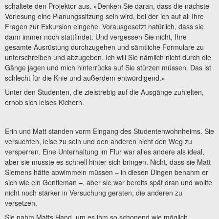
schaltete den Projektor aus. »Denken Sie daran, dass die nächste
Vorlesung eine Planungssitzung sein wird, bei der ich auf all Ihre
Fragen zur Exkursion eingehe. Vorausgesetzt natürlich, dass sie
dann immer noch stattfindet. Und vergessen Sie nicht, Ihre
gesamte Ausrüstung durchzugehen und sämtliche Formulare zu
unterschreiben und abzugeben. Ich will Sie nämlich nicht durch die
Gänge jagen und mich hinterrücks auf Sie stürzen müssen. Das ist
schlecht für die Knie und außerdem entwürdigend.«
Unter den Studenten, die zielstrebig auf die Ausgänge zuhielten,
erhob sich leises Kichern.
Erin und Matt standen vorm Eingang des Studentenwohnheims. Sie
versuchten, leise zu sein und den anderen nicht den Weg zu
versperren. Eine Unterhaltung im Flur war alles andere als ideal,
aber sie musste es schnell hinter sich bringen. Nicht, dass sie Matt
Siemens hätte abwimmeln müssen – in diesen Dingen benahm er
sich wie ein Gentleman –, aber sie war bereits spät dran und wollte
nicht noch stärker in Versuchung geraten, die anderen zu
versetzen.
Sie nahm Matts Hand, um es ihm so schonend wie möglich