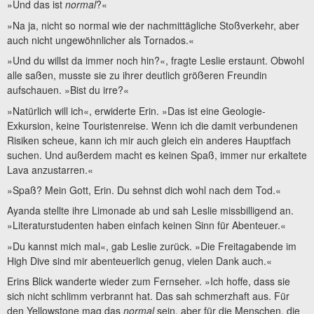
»Und das ist
normal
?«
»Na ja, nicht so normal wie der nachmittägliche Stoßverkehr, aber
auch nicht ungewöhnlicher als Tornados.«
»Und du willst da immer noch hin?«, fragte Leslie erstaunt. Obwohl
alle saßen, musste sie zu ihrer deutlich größeren Freundin
aufschauen. »Bist du irre?«
»Natürlich will ich«, erwiderte Erin. »Das ist eine Geologie-
Exkursion, keine Touristenreise. Wenn ich die damit verbundenen
Risiken scheue, kann ich mir auch gleich ein anderes Hauptfach
suchen. Und außerdem macht es keinen Spaß, immer nur erkaltete
Lava anzustarren.«
»Spaß? Mein Gott, Erin. Du sehnst dich wohl nach dem Tod.«
Ayanda stellte ihre Limonade ab und sah Leslie missbilligend an.
»Literaturstudenten haben einfach keinen Sinn für Abenteuer.«
»Du kannst mich mal«, gab Leslie zurück. »Die Freitagabende im
High Dive sind mir abenteuerlich genug, vielen Dank auch.«
Erins Blick wanderte wieder zum Fernseher. »Ich hoffe, dass sie
sich nicht schlimm verbrannt hat. Das sah schmerzhaft aus. Für
den Yellowstone mag das
normal
sein, aber für die Menschen, die