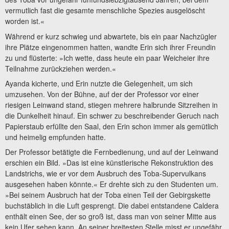
vermutlich fast die gesamte menschliche Spezies ausgelöscht
worden ist.«
Während er kurz schwieg und abwartete, bis ein paar Nachzügler
ihre Plätze eingenommen hatten, wandte Erin sich ihrer Freundin
zu und flüsterte: »Ich wette, dass heute ein paar Weicheier ihre
Teilnahme zurückziehen werden.«
Ayanda kicherte, und Erin nutzte die Gelegenheit, um sich
umzusehen. Von der Bühne, auf der der Professor vor einer
riesigen Leinwand stand, stiegen mehrere halbrunde Sitzreihen in
die Dunkelheit hinauf. Ein schwer zu beschreibender Geruch nach
Papierstaub erfüllte den Saal, den Erin schon immer als gemütlich
und heimelig empfunden hatte.
Der Professor betätigte die Fernbedienung, und auf der Leinwand
erschien ein Bild. »Das ist eine künstlerische Rekonstruktion des
Landstrichs, wie er vor dem Ausbruch des Toba-Supervulkans
ausgesehen haben könnte.« Er drehte sich zu den Studenten um.
»Bei seinem Ausbruch hat der Toba einen Teil der Gebirgskette
buchstäblich in die Luft gesprengt. Die dabei entstandene Caldera
enthält einen See, der so groß ist, dass man von seiner Mitte aus
kein Ufer sehen kann. An seiner breitesten Stelle misst er ungefähr