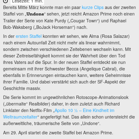
Lesezeit: 1 min.
Bereits Mitte März konnte man ein paar
kurze Clips
aus der zweiten
Staffel von „
“ sehen, jetzt reicht Amazon Prime noch einen
Undone
Trailer der Serie von Kate Purdy („Cougar Town“) und Raphael
Bob-Waksberg („BoJack Horseman“) nach.
In der
ersten Staffel
konnten wir sehen, wie Alma (Rosa Salazar)
nach einem Autounfall Zeit nicht mehr als linear wahrnimmt,
sondern zwischen verschiedenen Zeitebenen wechseln kann. Mit
dieser Zeitreisefähigkeit kommt sie der Wahrheit über den Tod
ihres Vaters auf die Spur. In der neuen Staffel entdeckt sie nun
gemeinsam mit ihrer Schwester Becca (Angelique Cabral), die
ebenfalls in Erinnerungen eintauchen kann, weitere Geheimnisse
ihrer Familie. Und dabei verstärkt sich auch der SF-Aspekt der
Geschichte massiv.
Die Serie kommt im ungewöhnlichen Rotoscope-Animationslook
(„übermalte“ Realbilder) daher, in dem zuletzt auch Richard
Linklater den Netflix-Film „
Apollo 10 ½ – Eine Kindheit im
Weltraumzeitalter
“ angefertigt hat. Das allein schon untersteicht die
außerweltliche, träumerische Seite von „Undone“.
Am 29. April startet die zweite Staffel bei Amazon Prime.