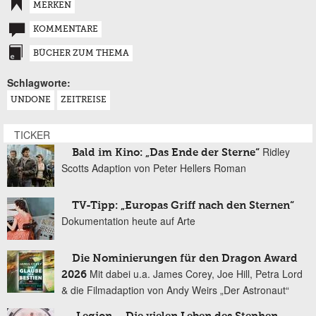
MERKEN
KOMMENTARE
BÜCHER ZUM THEMA
Schlagworte:
UNDONE
ZEITREISE
TICKER
Ridley
Bald im Kino: „Das Ende der Sterne“
Scotts Adaption von Peter Hellers Roman
TV-Tipp: „Europas Griff nach den Sternen“
Dokumentation heute auf Arte
Die Nominierungen für den Dragon Award
Mit dabei u.a. James Corey, Joe Hill, Petra Lord
2026
& die Filmadaption von Andy Weirs „Der Astronaut“