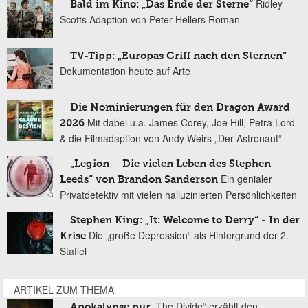
Ridley
Bald im Kino: „Das Ende der Sterne“
Scotts Adaption von Peter Hellers Roman
TV-Tipp: „Europas Griff nach den Sternen“
Dokumentation heute auf Arte
Die Nominierungen für den Dragon Award
Mit dabei u.a. James Corey, Joe Hill, Petra Lord
2026
& die Filmadaption von Andy Weirs „Der Astronaut“
„Legion – Die vielen Leben des Stephen
Ein genialer
Leeds“ von Brandon Sanderson
Privatdetektiv mit vielen halluzinierten Persönlichkeiten
Stephen King: „It: Welcome to Derry“ - In der
Die „große Depression“ als Hintergrund der 2.
Krise
Staffel
ARTIKEL ZUM THEMA
„The Divide“ erzählt den
Apokalypse pur