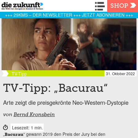
Navigation
SHOP
+++ 29KMS – DER NEWSLETTER +++ JETZT ABONNIEREN +++
TV-Tipp
31. Oktober 2022
TV-Tipp: „Bacurau“
Arte zeigt die preisgekrönte Neo-Western-Dystopie
von
Bernd Kronsbein
Lesezeit: 1 min.
„
“ gewann 2019 den Preis der Jury bei den
Bacurau