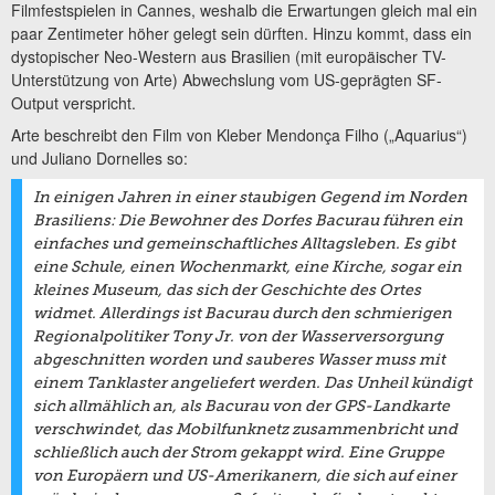
Filmfestspielen in Cannes, weshalb die Erwartungen gleich mal ein
paar Zentimeter höher gelegt sein dürften. Hinzu kommt, dass ein
dystopischer Neo-Western aus Brasilien (mit europäischer TV-
Unterstützung von Arte) Abwechslung vom US-geprägten SF-
Output verspricht.
Arte beschreibt den Film von Kleber Mendonça Filho („Aquarius“)
und Juliano Dornelles so:
In einigen Jahren in einer staubigen Gegend im Norden
Brasiliens: Die Bewohner des Dorfes Bacurau führen ein
einfaches und gemeinschaftliches Alltagsleben. Es gibt
eine Schule, einen Wochenmarkt, eine Kirche, sogar ein
kleines Museum, das sich der Geschichte des Ortes
widmet. Allerdings ist Bacurau durch den schmierigen
Regionalpolitiker Tony Jr. von der Wasserversorgung
abgeschnitten worden und sauberes Wasser muss mit
einem Tanklaster angeliefert werden. Das Unheil kündigt
sich allmählich an, als Bacurau von der GPS-Landkarte
verschwindet, das Mobilfunknetz zusammenbricht und
schließlich auch der Strom gekappt wird. Eine Gruppe
von Europäern und US-Amerikanern, die sich auf einer