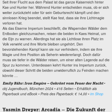
Seit ihrer Flucht aus dem Palast ist das ganze Kaiserreich hinter
Kae und Hunter her. Während Hunter entscheiden muss, ob er sich
weiter zurückzieht oder für sein Geburtsrecht kämpft und den
sinnlosen Krieg beendet, stellt Kae fest, dass sie ihre Lichtmagie
verloren hat.
Als das Eiserne Imperium beschließt, die Wispernden Wälder dem
Erdboden gleichzumachen, reisen die beiden in Kaes Heimat, um
die Eijn zu warnen. Allerdings hat sie als Lichtlose ihren Platz im
Volk verwirkt und ihre Worte bleiben ungehört. Den
bevorstehenden Kampf kann sie nur verhindern, indem sie ihre
Magie und ihre Position als Seherin wiedererlangt. Doch dafür
muss sie tiefer in die Wälder reisen, um einer alten Legende auf die
Spur zu kommen. Unterdessen kehrt Hunter ins Imperium zurück,
obwohl dieser Schritt die beiden unwiderruflich zu Feinden machen
könnte …
•
Emily Bähr: Iron Empire – Gekrönt vom Feuer der Nacht
cbj Jugendbuch, München 2024 • 416 Seiten • Erhältlich als
Paperback und eBook • Preis des Paperback: € 14,00 •
im Shop
Yasmin Dreyer: Arcadia – Die Zukunft der