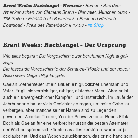
• Roman • Aus dem
Brent Weeks: Nachtengel - Nemesis
Amerikanischen von Clemens Brunn • Blanvalet, München 2024 •
736 Seiten • Erhältlich als Paperback, eBook und Hörbuch
Download • Preis des Paperback: € 17,00 •
im Shop
Brent Weeks: Nachtengel - Der Ursprung
Wie alles begann: Die Vorgeschichte zur berühmten Nightangel-
Saga
Die fesselnde Vorgeschichte der Schatten-Trilogie und der neuen
Assassinen-Saga »Nightangel«.
Gaelan Sternenfeuer ist ein Bauer, ein glücklicher Ehemann und
Vater. Er gilt als vorsichtiger, ruhiger, einfacher Mann. Aber er ist
auch ein unvergleichlicher Kämpfer - und unsterblich. Im Laufe der
Jahrhunderte hat er viele Gesichter getragen, um seine Gabe zu
verbergen, aber manche seiner Namen sind zu Legenden
geworden: Acaelus Thorne, Yric der Schwarze oder Rebus Flink.
Doch als Gaelan für eine Verbrecherfürstin die besten Attentäter
der Welt aufspüren soll, könnte das alles zerstören, woran er je
geglaubt hat. Und das Wesen zurückbringen, das er nie hatte sein