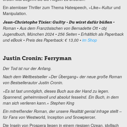
Ein atemloser Thriller zum Thema Hatespeech, »Like«-Kultur und
Manipulation.
•
Jean-Christophe Tixier: Guilty - Du wirst dafür büßen
Roman • Aus dem Französischen von Bernadette Ott • cbj
Jugendbuch, München 2024 • 256 Seiten • Erhältlich als Paperback
und eBook • Preis des Paperback: € 13,00 •
im Shop
Justin Cronin: Ferryman
Der Tod ist nur der Anfang.
Nach dem Weltbestseller »Der Übergang« der neue große Roman
von Bestsellerautor Justin Cronin.
»Es ist fast unmöglich, dieses Buch aus der Hand zu legen.
Spannend, geheimnisvoll und absolut fesselnd. Ein Buch, in dem
man sich verlieren kann.« Stephen King
Ein mitreißender Roman, der unsere Realität genial infrage stellt –
für Fans von
Westworld
,
Inception
und
Snowpiercer
.
Die Inseln von Prospera liegen in einem riesigen Ozean, idyllisch