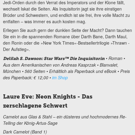
Jedi-Orden durch den Verrat des Imperators und der Klone fällt,
wechselt Iskat die Seiten. Als Inquisitorin jagt sie ihre einstigen
Brüder und Schwestern, und endlich ist sie frei, ihre volle Macht zu
entfalten – was immer es auch kosten mag.
Erliegen Sie auch gern der dunklen Seite der Macht? Dann tauchen
Sie ein in die spannenden Romane über Darth Bane, Darth Maul,
den Ronin oder die »New York Times«-Bestsellertrilogie »Thrawn -
Der Aufstieg«.
• Roman •
Delilah S. Dawson: Star Wars™ Die Inquisitorin
Aus dem Amerikanischen von Andreas Kasprzak • Blanvalet,
München • 560 Seiten • Erhältlich als Paperback und eBook • Preis
des Paperback: € 12,00 •
im Shop
Laure Eve: Neon Knights - Das
zerschlagene Schwert
Camelot aus Glas & Stahl – ein düsteres und hochmodernes Re-
Telling der König-Artus-Sage
Dark Camelot (Band 1)