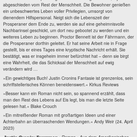
abgeschieden vom Rest der Menschheit. Die Bewohner genießen
ein unbeschwertes Leben voller Privilegien, umsorgt von
dienendem Hilfspersonal. Neigt sich die Lebenszeit der
Prosperaner dem Ende zu, werden sie auf eine geheimnisvolle
Nachbarinsel geschickt, um dort neu gebootet zu werden und ein
weiteres Leben zu beginnen. Proctor Bennett ist der Fährmann, der
die Prosperaner dorthin geleitet. Er hat seine Arbeit nie in Frage
gestellt, bis er eines Tages eine kryptische Nachricht erhält. Sie
bestätigt, was er insgeheim immer befürchtet hat – denn sie birgt
eine Wahrheit, die das Schicksal der Menschheit auf ewig
verändern wird …
»Ein gewichtiges Buch! Justin Cronins Fantasie ist grenzenlos, sein
schriftstellerisches Können beneidenswert.« Kirkus Reviews
»Besser kann ein Roman nicht sein, so spannend erzählt, dass
man den Rest des Lebens auf Eis legt, bis man die letzte Seite
gelesen hat.« Blake Crouch
»Ein mitreißender Roman mit großartigen Ideen und einer
Achterbahn an überraschenden Wendungen.« Andy Weir (24. April
2023)
• Roman • Aus dem Amerikanischen