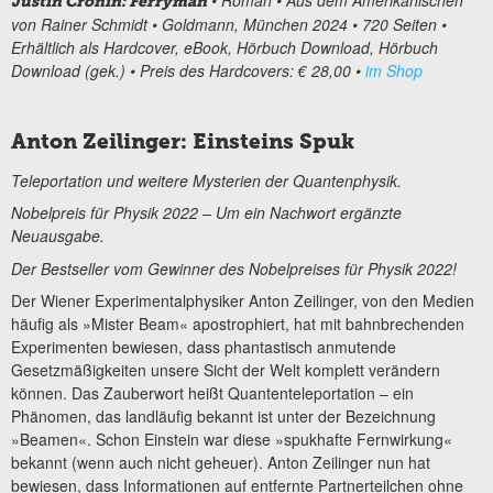
Justin Cronin: Ferryman
von Rainer Schmidt • Goldmann, München 2024 • 720 Seiten •
Erhältlich als Hardcover, eBook, Hörbuch Download, Hörbuch
Download (gek.) • Preis des Hardcovers: € 28,00 •
im Shop
Anton Zeilinger: Einsteins Spuk
Teleportation und weitere Mysterien der Quantenphysik.
Nobelpreis für Physik 2022 – Um ein Nachwort ergänzte
Neuausgabe.
Der Bestseller vom Gewinner des Nobelpreises für Physik 2022!
Der Wiener Experimentalphysiker Anton Zeilinger, von den Medien
häufig als »Mister Beam« apostrophiert, hat mit bahnbrechenden
Experimenten bewiesen, dass phantastisch anmutende
Gesetzmäßigkeiten unsere Sicht der Welt komplett verändern
können. Das Zauberwort heißt Quantenteleportation – ein
Phänomen, das landläufig bekannt ist unter der Bezeichnung
»Beamen«. Schon Einstein war diese »spukhafte Fernwirkung«
bekannt (wenn auch nicht geheuer). Anton Zeilinger nun hat
bewiesen, dass Informationen auf entfernte Partnerteilchen ohne