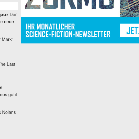
Der
spur
re neue
r Mark“
o
he Last
n
mos geht
s Nolans