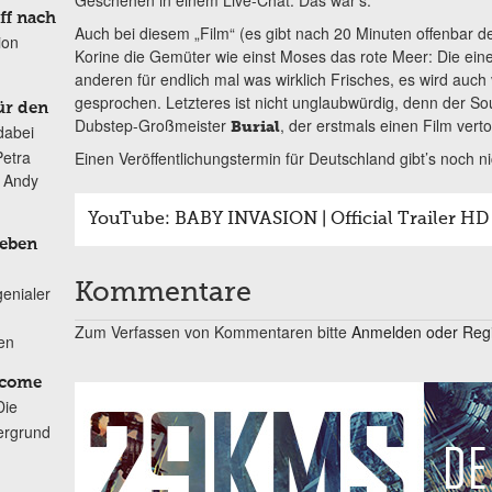
Geschehen in einem Live-Chat. Das war’s.
ff nach
Auch bei diesem „Film“ (es gibt nach 20 Minuten offenbar de
ion
Korine die Gemüter wie einst Moses das rote Meer: Die einen 
anderen für endlich mal was wirklich Frisches, es wird auch
gesprochen. Letzteres ist nicht unglaubwürdig, denn der So
ür den
Dubstep-Großmeister
, der erstmals einen Film verto
Burial
dabei
Petra
Einen Veröffentlichungstermin für Deutschland gibt’s noch ni
n Andy
YouTube: BABY INVASION | Official Trailer H
Leben
Kommentare
genialer
Zum Verfassen von Kommentaren bitte
Anmelden oder Regis
ten
lcome
Die
ergrund