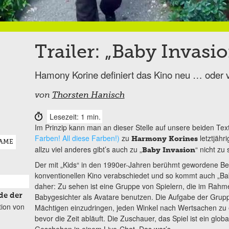
Trailer: „Baby Invasi
Hamony Korine definiert das Kino neu … oder v
von
Thorsten Hanisch
Lesezeit: 1 min.
Im Prinzip kann man an dieser Stelle auf unsere beiden Text
Farben! All diese Farben!)
zu
letztjähri
Harmony Korines
AME
allzu viel anderes gibt’s auch zu „
“ nicht zu
Baby Invasion
Der mit „Kids“ in den 1990er-Jahren berühmt gewordene Be
konventionellen Kino verabschiedet und so kommt auch „Bab
daher: Zu sehen ist eine Gruppe von Spielern, die im Rahmen
de der
Babygesichter als Avatare benutzen. Die Aufgabe der Gruppe 
tion von
Mächtigen einzudringen, jeden Winkel nach Wertsachen zu 
bevor die Zeit abläuft. Die Zuschauer, das Spiel ist ein g