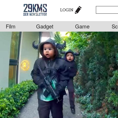
LOGIN
Film
Gadget
Game
Sc