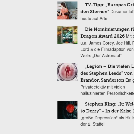
TV-Tipp: „Europas Gri
Dokumentat
den Sternen“
heute auf Arte
Die Nominierungen f
Mit 
Dragon Award 2026
u.a. James Corey, Joe Hill, 
Lord & die Filmadaption vo
Weirs „Der Astronaut“
„Legion – Die vielen 
des Stephen Leeds“ von
Ein 
Brandon Sanderson
Privatdetektiv mit vielen
halluzinierten Persönlichkei
Stephen King: „It: We
to Derry“ - In der Krise
„große Depression“ als Hint
der 2. Staffel