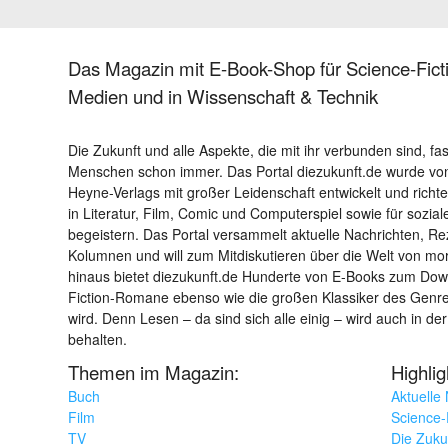
Das Magazin mit E-Book-Shop für Science-Ficti
Medien und in Wissenschaft & Technik
Die Zukunft und alle Aspekte, die mit ihr verbunden sind, fa
Menschen schon immer. Das Portal diezukunft.de wurde von
Heyne-Verlags mit großer Leidenschaft entwickelt und richtet 
in Literatur, Film, Comic und Computerspiel sowie für sozia
begeistern. Das Portal versammelt aktuelle Nachrichten, R
Kolumnen und will zum Mitdiskutieren über die Welt von m
hinaus bietet diezukunft.de Hunderte von E-Books zum Down
Fiction-Romane ebenso wie die großen Klassiker des Genres 
wird. Denn Lesen – da sind sich alle einig – wird auch in der
behalten.
Themen im Magazin:
Highli
Buch
Aktuelle
Film
Science-F
TV
Die Zuku