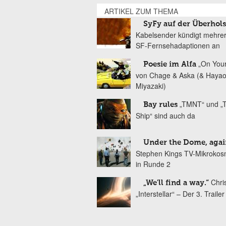
ARTIKEL ZUM THEMA
SyFy auf der Überhol
Kabelsender kündigt mehre
SF-Fernsehadaptionen an
„On You
Poesie im Alfa
von Chage & Aska (& Haya
Miyazaki)
„TMNT“ und „T
Bay rules
Ship“ sind auch da
Under the Dome, agai
Stephen Kings TV-Mikrokos
in Runde 2
Chri
„We'll find a way.“
„Interstellar“ – Der 3. Trailer