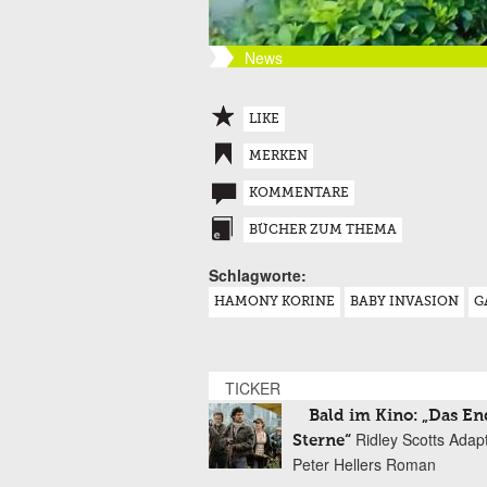
News
LIKE
MERKEN
KOMMENTARE
BÜCHER ZUM THEMA
Schlagworte:
HAMONY KORINE
BABY INVASION
G
TICKER
Bald im Kino: „Das En
Ridley Scotts Adap
Sterne“
Peter Hellers Roman