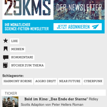
LIKE
MERKEN
KOMMENTARE
BÜCHER ZUM THEMA
Schlagworte:
HARMONY KORINE
AGGRO DR1FT
NEAR FUTURE
CYBERPUNK
TICKER
Ridley
Bald im Kino: „Das Ende der Sterne“
Scotts Adaption von Peter Hellers Roman