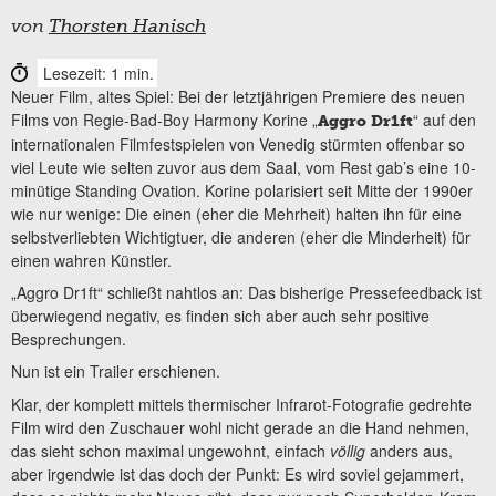
von
Thorsten Hanisch
Lesezeit: 1 min.
Neuer Film, altes Spiel: Bei der letztjährigen Premiere des neuen
Films von Regie-Bad-Boy Harmony Korine „
“ auf den
Aggro Dr1ft
internationalen Filmfestspielen von Venedig stürmten offenbar so
viel Leute wie selten zuvor aus dem Saal, vom Rest gab’s eine 10-
minütige Standing Ovation. Korine polarisiert seit Mitte der 1990er
wie nur wenige: Die einen (eher die Mehrheit) halten ihn für eine
selbstverliebten Wichtigtuer, die anderen (eher die Minderheit) für
einen wahren Künstler.
„Aggro Dr1ft“ schließt nahtlos an: Das bisherige Pressefeedback ist
überwiegend negativ, es finden sich aber auch sehr positive
Besprechungen.
Nun ist ein Trailer erschienen.
Klar, der komplett mittels thermischer Infrarot-Fotografie gedrehte
Film wird den Zuschauer wohl nicht gerade an die Hand nehmen,
das sieht schon maximal ungewohnt, einfach
völlig
anders aus,
aber irgendwie ist das doch der Punkt: Es wird soviel gejammert,