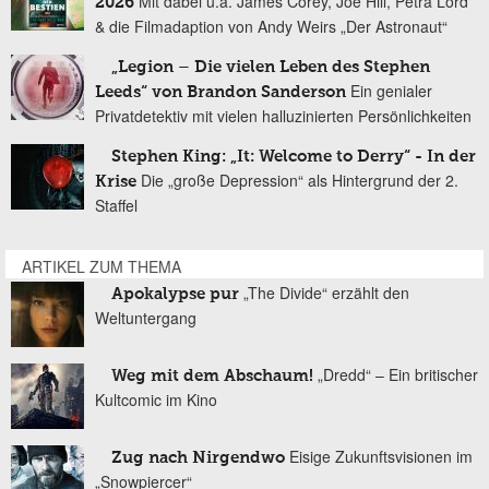
Mit dabei u.a. James Corey, Joe Hill, Petra Lord
2026
& die Filmadaption von Andy Weirs „Der Astronaut“
„Legion – Die vielen Leben des Stephen
Ein genialer
Leeds“ von Brandon Sanderson
Privatdetektiv mit vielen halluzinierten Persönlichkeiten
Stephen King: „It: Welcome to Derry“ - In der
Die „große Depression“ als Hintergrund der 2.
Krise
Staffel
ARTIKEL ZUM THEMA
„The Divide“ erzählt den
Apokalypse pur
Weltuntergang
„Dredd“ – Ein britischer
Weg mit dem Abschaum!
Kultcomic im Kino
Eisige Zukunftsvisionen im
Zug nach Nirgendwo
„Snowpiercer“