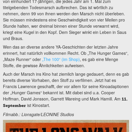
von einhundert 17-jährigen, die jedes Jahr am 1. Mai zum
titelgebenden Todesmarsch aufbrechen. Das ist wörtlich zu
nehmen, denn 99 von ihnen werden den Marsch nicht überleben.
Sie müssen mindestens eine Geschwindigkeit von vier Meilen pro
Stunde halten, wer dreimal binnen einer Stunde verwarnt wird,
kriegt eine Kugel in den Kopf. Dem Sieger winkt ein Leben in Saus
und Braus.
Wen das an diverse andere YA-Geschichten der letzten Jahre
erinnert, hat natürlich vollkommen Recht. Ob „The Hunger Games“,
„Maze Runner“ oder
„The 100“ (im Shop)
, es gab eine Menge
Stoffe, die gewisse Ähnlichkeiten aufweisen.
Auch der Marsch ins Kino hat ziemlich lange gedauert, denn es gab
bereits diverse Vorhaben, den Stoff zu verfilmen. Jetzt hat es
Francis Lawrence geschafft, der vor allem für seine Kinoadaptionen
der „Hunger Games“ bekannt ist. Mit dabei sind u.a. Cooper
Hoffman, David Jonsson, Garrett Wareing und Mark Hamill. Am
11.
ist Kinostart.
September
Filmabb.: Lionsgate/LEONINE Studios