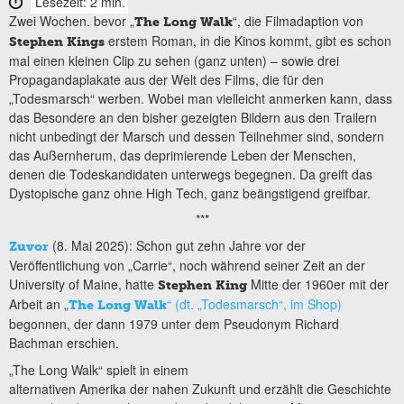
Lesezeit: 2 min.
Zwei Wochen. bevor „
“, die Filmadaption von
The Long Walk
erstem Roman, in die Kinos kommt, gibt es schon
Stephen Kings
mal einen kleinen Clip zu sehen (ganz unten) – sowie drei
Propagandaplakate aus der Welt des Films, die für den
„Todesmarsch“ werben. Wobei man vielleicht anmerken kann, dass
das Besondere an den bisher gezeigten Bildern aus den Trailern
nicht unbedingt der Marsch und dessen Teilnehmer sind, sondern
das Außernherum, das deprimierende Leben der Menschen,
denen die Todeskandidaten unterwegs begegnen. Da greift das
Dystopische ganz ohne High Tech, ganz beängstigend greifbar.
***
(8. Mai 2025): Schon gut zehn Jahre vor der
Zuvor
Veröffentlichung von „Carrie“, noch während seiner Zeit an der
University of Maine, hatte
Mitte der 1960er mit der
Stephen King
Arbeit an „
“ (dt. „Todesmarsch“, im Shop)
The Long Walk
begonnen, der dann 1979 unter dem Pseudonym Richard
Bachman erschien.
„The Long Walk“ spielt in einem
alternativen Amerika der nahen Zukunft und erzählt die Geschichte