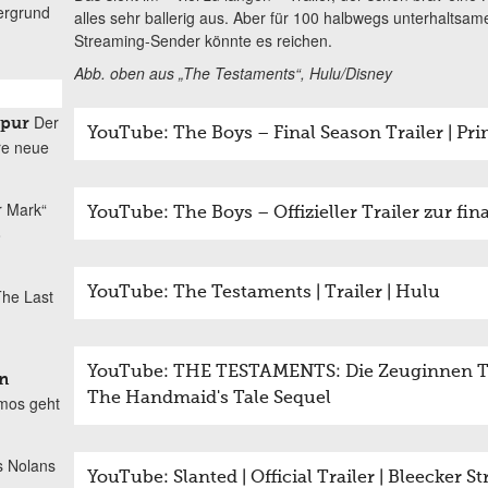
ergrund
alles sehr ballerig aus. Aber für 100 halbwegs unterhaltsa
Streaming-Sender könnte es reichen.
Abb. oben aus „The Testaments“, Hulu/Disney
Der
spur
YouTube: The Boys – Final Season Trailer | Pr
re neue
r Mark“
YouTube: The Boys – Offizieller Trailer zur fina
o
YouTube: The Testaments | Trailer | Hulu
he Last
YouTube: THE TESTAMENTS: Die Zeuginnen Tr
n
The Handmaid's Tale Sequel
mos geht
s Nolans
YouTube: Slanted | Official Trailer | Bleecker St