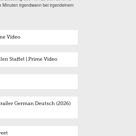
me Minuten irgendwann bei irgendeinem
ime Video
len Staffel | Prime Video
ailer German Deutsch (2026)
reet