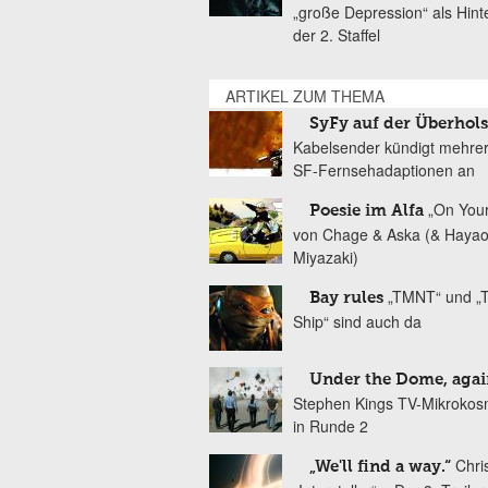
„große Depression“ als Hint
der 2. Staffel
ARTIKEL ZUM THEMA
SyFy auf der Überhol
Kabelsender kündigt mehre
SF-Fernsehadaptionen an
„On You
Poesie im Alfa
von Chage & Aska (& Haya
Miyazaki)
„TMNT“ und „T
Bay rules
Ship“ sind auch da
Under the Dome, agai
Stephen Kings TV-Mikrokos
in Runde 2
Chri
„We'll find a way.“