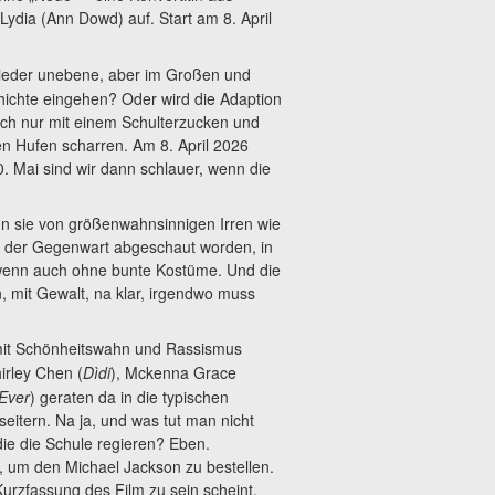
ydia (Ann Dowd) auf. Start am 8. April
wieder unebene, aber im Großen und
hichte eingehen? Oder wird die Adaption
ach nur mit einem Schulterzucken und
en Hufen scharren. Am 8. April 2026
0. Mai sind wir dann schlauer, wenn die
enn sie von größenwahnsinnigen Irren wie
us der Gegenwart abgeschaut worden, in
 wenn auch ohne bunte Kostüme. Und die
mit Gewalt, na klar, irgendwo muss
h mit Schönheitswahn und Rassismus
hirley Chen (
Dìdi
), Mckenna Grace
Ever
) geraten da in die typischen
itern. Na ja, und was tut man nicht
ie die Schule regieren? Eben.
, um den Michael Jackson zu bestellen.
 Kurzfassung des Film zu sein scheint,