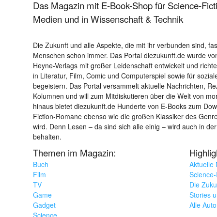
Das Magazin mit E-Book-Shop für Science-Ficti
Medien und in Wissenschaft & Technik
Die Zukunft und alle Aspekte, die mit ihr verbunden sind, fa
Menschen schon immer. Das Portal diezukunft.de wurde von
Heyne-Verlags mit großer Leidenschaft entwickelt und richtet 
in Literatur, Film, Comic und Computerspiel sowie für sozia
begeistern. Das Portal versammelt aktuelle Nachrichten, R
Kolumnen und will zum Mitdiskutieren über die Welt von m
hinaus bietet diezukunft.de Hunderte von E-Books zum Down
Fiction-Romane ebenso wie die großen Klassiker des Genres 
wird. Denn Lesen – da sind sich alle einig – wird auch in der
behalten.
Themen im Magazin:
Highli
Buch
Aktuelle
Film
Science-F
TV
Die Zuku
Game
Stories 
Gadget
Alle Aut
Science