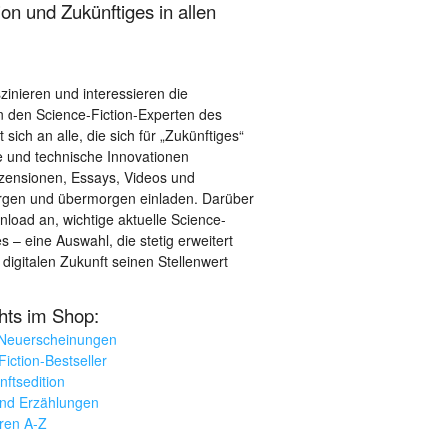
on und Zukünftiges in allen
szinieren und interessieren die
 den Science-Fiction-Experten des
sich an alle, die sich für „Zukünftiges“
le und technische Innovationen
ezensionen, Essays, Videos und
orgen und übermorgen einladen. Darüber
load an, wichtige aktuelle Science-
– eine Auswahl, die stetig erweitert
 digitalen Zukunft seinen Stellenwert
ghts im Shop:
 Neuerscheinungen
iction-Bestseller
nftsedition
und Erzählungen
oren A-Z