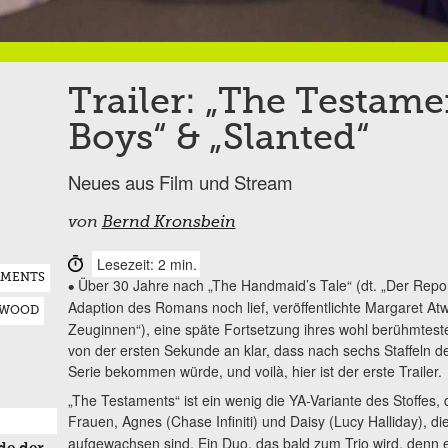
Trailer: „The Testame
Boys“ & „Slanted“
Neues aus Film und Stream
von
Bernd Kronsbein
Lesezeit: 2 min.
AMENTS
Über 30 Jahre nach „The Handmaid’s Tale“ (dt. „Der Repo
•
Adaption des Romans noch lief, veröffentlichte Margaret At
TWOOD
Zeuginnen“), eine späte Fortsetzung ihres wohl berühmtest
von der ersten Sekunde an klar, dass nach sechs Staffeln d
Serie bekommen würde, und voilà, hier ist der erste Trailer.
„The Testaments“ ist ein wenig die YA-Variante des Stoffes, 
Frauen, Agnes (Chase Infiniti) und Daisy (Lucy Halliday), d
aufgewachsen sind. Ein Duo, das bald zum Trio wird, denn e