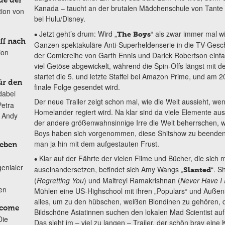
de der
Kanada – taucht an der brutalen Mädchenschule von Tante L
tion von
bei Hulu/Disney.
Jetzt geht’s drum: Wird „
“ als zwar immer mal 
•
The Boys
ff nach
Ganzen spektakuläre Anti-Superheldenserie in die TV-Gesc
ion
der Comicreihe von Garth Ennis und Darick Robertson einf
viel Getöse abgewickelt, während die Spin-Offs längst mit d
startet die 5. und letzte Staffel bei Amazon Prime, und am 2
ür den
finale Folge gesendet wird.
dabei
Der neue Trailer zeigt schon mal, wie die Welt aussieht, w
Petra
Homelander regiert wird. Na klar sind da viele Elemente a
n Andy
der andere größenwahnsinnige Irre die Welt beherrschen,
Boys haben sich vorgenommen, diese Shitshow zu beenden, 
man ja hin mit dem aufgestauten Frust.
Leben
Klar auf der Fährte der vielen Filme und Bücher, die sic
•
genialer
auseinandersetzen, befindet sich Amy Wangs „
“. S
Slanted
(
Regretting You
) und Maitreyi Ramakrishnan (
Never Have I 
ten
Mühlen eine US-Highschool mit ihren „Populars“ und Außense
alles, um zu den hübschen, weißen Blondinen zu gehören, d
lcome
Bildschöne Asiatinnen suchen den lokalen Mad Scientist auf
Die
Das sieht im – viel zu langen – Trailer, der schön brav eine