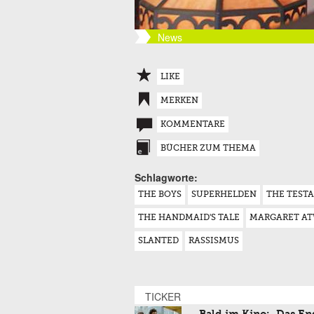
News
LIKE
MERKEN
KOMMENTARE
BÜCHER ZUM THEMA
Schlagworte:
THE BOYS
SUPERHELDEN
THE TEST
THE HANDMAID'S TALE
MARGARET A
SLANTED
RASSISMUS
TICKER