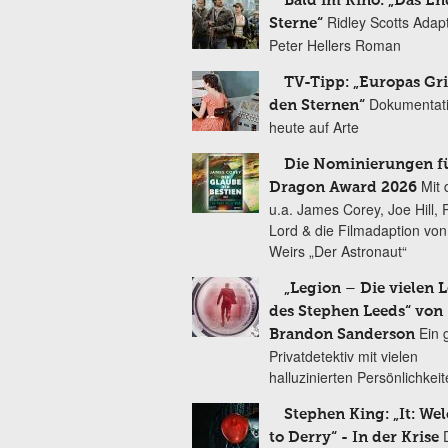
Bald im Kino: „Das En
Ridley Scotts Adap
Sterne“
Peter Hellers Roman
TV-Tipp: „Europas Gri
Dokumentat
den Sternen“
heute auf Arte
Die Nominierungen f
Mit 
Dragon Award 2026
u.a. James Corey, Joe Hill, 
Lord & die Filmadaption vo
Weirs „Der Astronaut“
„Legion – Die vielen 
des Stephen Leeds“ von
Ein 
Brandon Sanderson
Privatdetektiv mit vielen
halluzinierten Persönlichkei
Stephen King: „It: We
to Derry“ - In der Krise