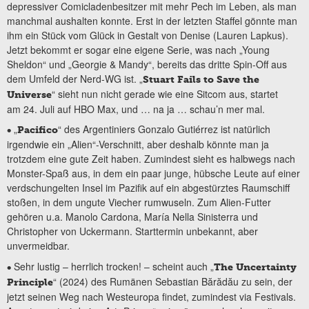
depressiver Comicladenbesitzer mit mehr Pech im Leben, als man
manchmal aushalten konnte. Erst in der letzten Staffel gönnte man
ihm ein Stück vom Glück in Gestalt von Denise (Lauren Lapkus).
Jetzt bekommt er sogar eine eigene Serie, was nach „Young
Sheldon“ und „Georgie & Mandy“, bereits das dritte Spin-Off aus
dem Umfeld der Nerd-WG ist. „
Stuart Fails to Save the
“ sieht nun nicht gerade wie eine Sitcom aus, startet
Universe
am 24. Juli auf HBO Max, und … na ja … schau’n mer mal.
„
“ des Argentiniers Gonzalo Gutiérrez ist natürlich
•
Pacifico
irgendwie ein „Alien“-Verschnitt, aber deshalb könnte man ja
trotzdem eine gute Zeit haben. Zumindest sieht es halbwegs nach
Monster-Spaß aus, in dem ein paar junge, hübsche Leute auf einer
verdschungelten Insel im Pazifik auf ein abgestürztes Raumschiff
stoßen, in dem ungute Viecher rumwuseln. Zum Alien-Futter
gehören u.a. Manolo Cardona, María Nella Sinisterra und
Christopher von Uckermann. Starttermin unbekannt, aber
unvermeidbar.
Sehr lustig – herrlich trocken! – scheint auch „
•
The Uncertainty
“ (2024) des Rumänen Sebastian Bărădău zu sein, der
Principle
jetzt seinen Weg nach Westeuropa findet, zumindest via Festivals.