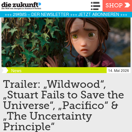
Navigation
SHOP
+++ 29KMS – DER NEWSLETTER +++ JETZT ABONNIEREN +++
News
14. Mai 2026
Trailer: „Wildwood“,
„Stuart Fails to Save the
Universe“, „Pacifico“ &
„The Uncertainty
Principle“