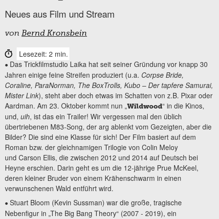
Neues aus Film und Stream
von
Bernd Kronsbein
Lesezeit: 2 min.
Das Trickfilmstudio Laika hat seit seiner Gründung vor knapp 30
•
Jahren einige feine Streifen produziert (u.a.
Corpse Bride,
Coraline, ParaNorman, The BoxTrolls, Kubo – Der tapfere Samurai,
Mister Link
), steht aber doch etwas im Schatten von z.B. Pixar oder
Aardman. Am 23. Oktober kommt nun „
“ in die Kinos,
Wildwood
und,
uih
, ist das ein Trailer! Wir vergessen mal den üblich
übertriebenen M83-Song, der arg ablenkt vom Gezeigten, aber die
Bilder? Die sind eine Klasse für sich! Der Film basiert auf dem
Roman bzw. der gleichnamigen Trilogie von Colin Meloy
und Carson Ellis, die zwischen 2012 und 2014 auf Deutsch bei
Heyne erschien. Darin geht es um die 12-jährige Prue McKeel,
deren kleiner Bruder von einem Krähenschwarm in einen
verwunschenen Wald entführt wird.
Stuart Bloom (Kevin Sussman) war die große, tragische
•
Nebenfigur in „The Big Bang Theory“ (2007 - 2019), ein