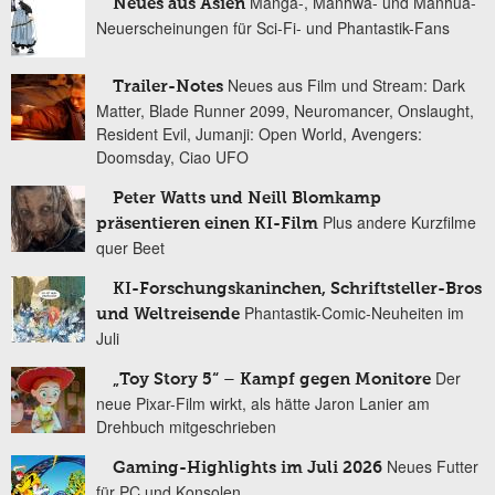
Manga-, Manhwa- und Manhua-
Neues aus Asien
Neuerscheinungen für Sci-Fi- und Phantastik-Fans
Neues aus Film und Stream: Dark
Trailer-Notes
Matter, Blade Runner 2099, Neuromancer, Onslaught,
Resident Evil, Jumanji: Open World, Avengers:
Doomsday, Ciao UFO
Peter Watts und Neill Blomkamp
Plus andere Kurzfilme
präsentieren einen KI-Film
quer Beet
KI-Forschungskaninchen, Schriftsteller-Bros
Phantastik-Comic-Neuheiten im
und Weltreisende
Juli
Der
„Toy Story 5“ – Kampf gegen Monitore
neue Pixar-Film wirkt, als hätte Jaron Lanier am
Drehbuch mitgeschrieben
Neues Futter
Gaming-Highlights im Juli 2026
für PC und Konsolen