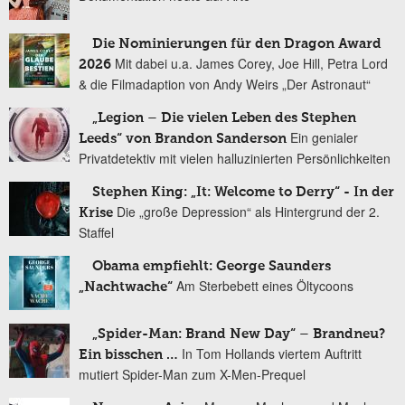
Die Nominierungen für den Dragon Award
Mit dabei u.a. James Corey, Joe Hill, Petra Lord
2026
& die Filmadaption von Andy Weirs „Der Astronaut“
„Legion – Die vielen Leben des Stephen
Ein genialer
Leeds“ von Brandon Sanderson
Privatdetektiv mit vielen halluzinierten Persönlichkeiten
Stephen King: „It: Welcome to Derry“ - In der
Die „große Depression“ als Hintergrund der 2.
Krise
Staffel
Obama empfiehlt: George Saunders
Am Sterbebett eines Öltycoons
„Nachtwache“
„Spider-Man: Brand New Day“ – Brandneu?
In Tom Hollands viertem Auftritt
Ein bisschen …
mutiert Spider-Man zum X-Men-Prequel