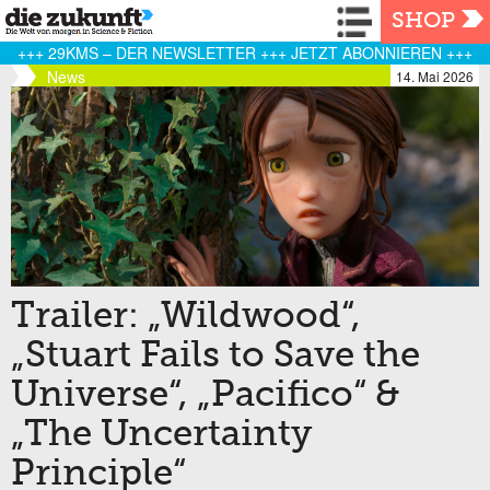
Navigation
SHOP
+++ 29KMS – DER NEWSLETTER +++ JETZT ABONNIEREN +++
News
14. Mai 2026
Trailer: „Wildwood“,
„Stuart Fails to Save the
Universe“, „Pacifico“ &
„The Uncertainty
Principle“