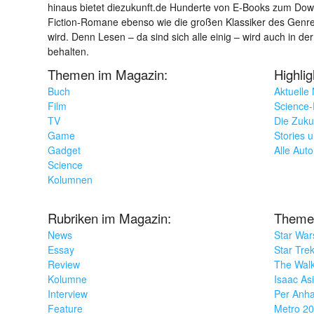
hinaus bietet diezukunft.de Hunderte von E-Books zum Down
Fiction-Romane ebenso wie die großen Klassiker des Genres 
wird. Denn Lesen – da sind sich alle einig – wird auch in der
behalten.
Themen im Magazin:
Highli
Buch
Aktuelle
Film
Science-F
TV
Die Zuku
Game
Stories 
Gadget
Alle Aut
Science
Kolumnen
Rubriken im Magazin:
Theme
News
Star War
Essay
Star Tre
Review
The Wal
Kolumne
Isaac As
Interview
Per Anha
Feature
Metro 2