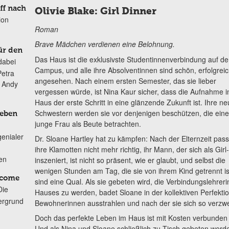
ff nach
Olivie Blake: Girl Dinner
ion
Roman
Brave Mädchen verdienen eine Belohnung.
ür den
Das Haus ist die exklusivste Studentinnenverbindung auf d
dabei
Campus, und alle ihre Absolventinnen sind schön, erfolgrei
Petra
angesehen. Nach einem ersten Semester, das sie lieber
n Andy
vergessen würde, ist Nina Kaur sicher, dass die Aufnahme i
Haus der erste Schritt in eine glänzende Zukunft ist. Ihre n
Schwestern werden sie vor denjenigen beschützen, die eine
Leben
junge Frau als Beute betrachten.
genialer
Dr. Sloane Hartley hat zu kämpfen: Nach der Elternzeit pas
ihre Klamotten nicht mehr richtig, ihr Mann, der sich als Gir
ten
inszeniert, ist nicht so präsent, wie er glaubt, und selbst die
wenigen Stunden am Tag, die sie von ihrem Kind getrennt is
lcome
sind eine Qual. Als sie gebeten wird, die Verbindungslehreri
Die
Hauses zu werden, badet Sloane in der kollektiven Perfektio
ergrund
Bewohnerinnen ausstrahlen und nach der sie sich so verzwei
Doch das perfekte Leben im Haus ist mit Kosten verbunden –
Und als Nina und Sloane schließlich zu Tisch gebeten werde