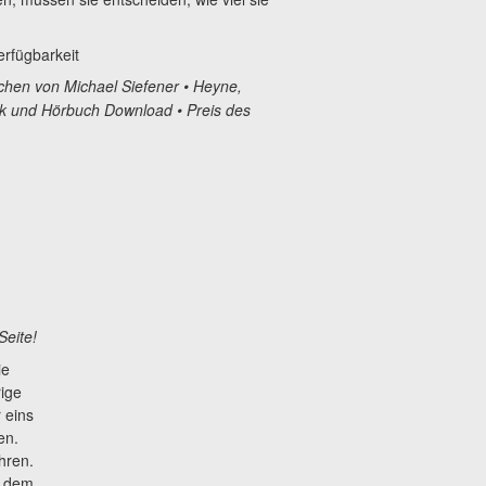
Verfügbarkeit
hen von Michael Siefener • Heyne,
ok und Hörbuch Download • Preis des
Seite!
ie
ige
 eins
en.
hren.
r dem