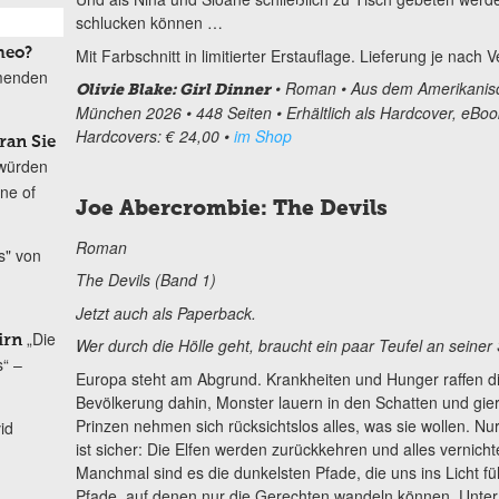
schlucken können …
Mit Farbschnitt in limitierter Erstauflage. Lieferung je nach 
meo?
mmenden
• Roman • Aus dem Amerikanisc
Olivie Blake: Girl Dinner
München 2026 • 448 Seiten • Erhältlich als Hardcover, eBo
Hardcovers: € 24,00 •
im Shop
ran Sie
würden
ine of
Joe Abercrombie: The Devils
Roman
s" von
The Devils (Band 1)
Jetzt auch als Paperback.
„Die
irn
Wer durch die Hölle geht, braucht ein paar Teufel an seiner 
s“ –
Europa steht am Abgrund. Krankheiten und Hunger raffen d
Bevölkerung dahin, Monster lauern in den Schatten und gier
Prinzen nehmen sich rücksichtslos alles, was sie wollen. Nur
id
ist sicher: Die Elfen werden zurückkehren und alles vernicht
Manchmal sind es die dunkelsten Pfade, die uns ins Licht fü
Pfade, auf denen nur die Gerechten wandeln können. Unte