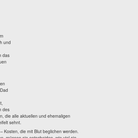
em
ch und
n das
euen
sen
l-Dad
t,
n des
n, die alle aktuellen und ehemaligen
felt sehnt.
 Kosten, die mit Blut beglichen werden.
n, müssen sie entscheiden, wie viel sie