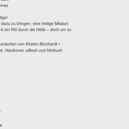
eines
iger
dazu zu bringen, eine heilige Mission
d ein Ritt durch die Hölle – doch um zu
nischen von Kirsten Borchardt •
ack, Hardcover, eBook und Hörbuch
-
je