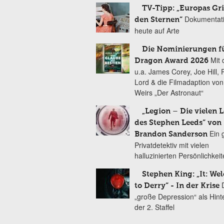
TV-Tipp: „Europas Gri
Dokumentat
den Sternen“
heute auf Arte
Die Nominierungen f
Mit 
Dragon Award 2026
u.a. James Corey, Joe Hill, 
Lord & die Filmadaption vo
Weirs „Der Astronaut“
„Legion – Die vielen 
des Stephen Leeds“ von
Ein 
Brandon Sanderson
Privatdetektiv mit vielen
halluzinierten Persönlichkei
Stephen King: „It: We
to Derry“ - In der Krise
„große Depression“ als Hint
der 2. Staffel