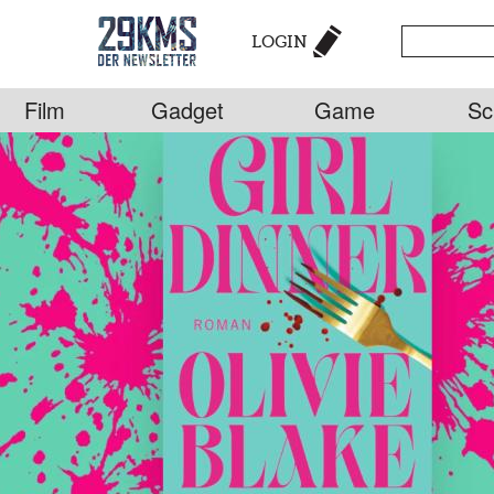
LOGIN
Film
Gadget
Game
Sc