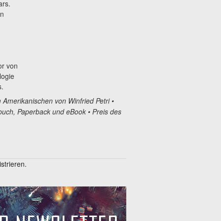
rs.
en
or von
logie
s.
Amerikanischen von Winfried Petri •
buch, Paperback und eBook • Preis des
trieren.