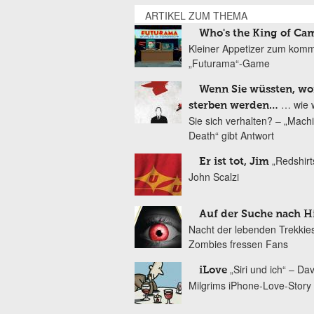
ARTIKEL ZUM THEMA
Who's the King of Ca
Kleiner Appetizer zum ko
„Futurama“-Game
Wenn Sie wüssten, wo
… wie 
sterben werden…
Sie sich verhalten? – „Mach
Death“ gibt Antwort
„Redshirt
Er ist tot, Jim
John Scalzi
Auf der Suche nach H
Nacht der lebenden Trekkie
Zombies fressen Fans
„Siri und ich“ – Dav
iLove
Milgrims iPhone-Love-Story