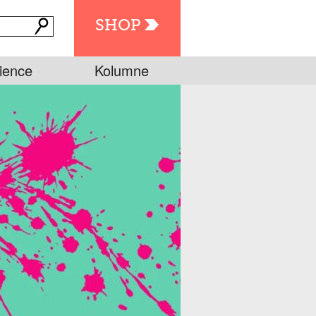
SHOP
ience
Kolumne