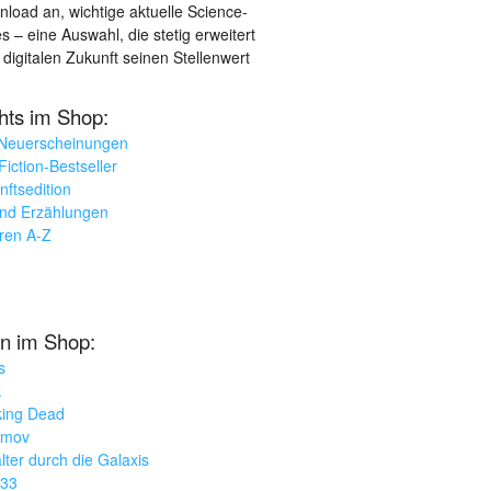
load an, wichtige aktuelle Science-
– eine Auswahl, die stetig erweitert
 digitalen Zukunft seinen Stellenwert
ghts im Shop:
 Neuerscheinungen
iction-Bestseller
nftsedition
und Erzählungen
oren A-Z
n im Shop:
s
k
king Dead
imov
lter durch die Galaxis
033