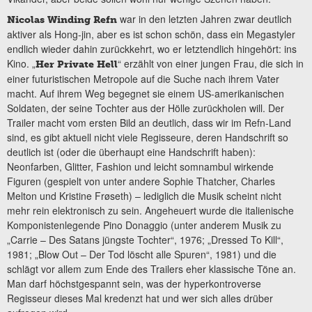
war in den letzten Jahren zwar deutlich
Nicolas Winding Refn
aktiver als Hong-jin, aber es ist schon schön, dass ein Megastyler
endlich wieder dahin zurückkehrt, wo er letztendlich hingehört: ins
Kino. „
“ erzählt von einer jungen Frau, die sich in
Her Private Hell
einer futuristischen Metropole auf die Suche nach ihrem Vater
macht. Auf ihrem Weg begegnet sie einem US-amerikanischen
Soldaten, der seine Tochter aus der Hölle zurückholen will. Der
Trailer macht vom ersten Bild an deutlich, dass wir im Refn-Land
sind, es gibt aktuell nicht viele Regisseure, deren Handschrift so
deutlich ist (oder die überhaupt eine Handschrift haben):
Neonfarben, Glitter, Fashion und leicht somnambul wirkende
Figuren (gespielt von unter andere Sophie Thatcher, Charles
Melton und Kristine Frøseth) – lediglich die Musik scheint nicht
mehr rein elektronisch zu sein. Angeheuert wurde die italienische
Komponistenlegende Pino Donaggio (unter anderem Musik zu
„Carrie – Des Satans jüngste Tochter“, 1976; „Dressed To Kill“,
1981; „Blow Out – Der Tod löscht alle Spuren“, 1981) und die
schlägt vor allem zum Ende des Trailers eher klassische Töne an.
Man darf höchstgespannt sein, was der hyperkontroverse
Regisseur dieses Mal kredenzt hat und wer sich alles drüber