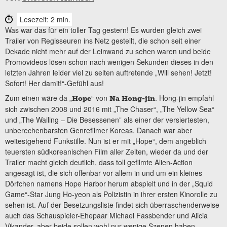
Lesezeit: 2 min.
Was war das für ein toller Tag gestern! Es wurden gleich zwei
Trailer von Regisseuren ins Netz gestellt, die schon seit einer
Dekade nicht mehr auf der Leinwand zu sehen waren und beide
Promovideos lösen schon nach wenigen Sekunden dieses in den
letzten Jahren leider viel zu selten auftretende „Will sehen! Jetzt!
Sofort! Her damit!“-Gefühl aus!
Zum einen wäre da „
“ von
. Hong-jin empfahl
Hope
Na Hong-jin
sich zwischen 2008 und 2016 mit „The Chaser“, „The Yellow Sea“
und „The Wailing – Die Besessenen” als einer der versiertesten,
unberechenbarsten Genrefilmer Koreas. Danach war aber
weitestgehend Funkstille. Nun ist er mit „Hope“, dem angeblich
teuersten südkoreanischen Film aller Zeiten, wieder da und der
Trailer macht gleich deutlich, dass toll gefilmte Alien-Action
angesagt ist, die sich offenbar vor allem in und um ein kleines
Dörfchen namens Hope Harbor herum abspielt und in der „Squid
Game“-Star Jung Ho-yeon als Polizistin in ihrer ersten Kinorolle zu
sehen ist. Auf der Besetzungsliste findet sich überraschenderweise
auch das Schauspieler-Ehepaar Michael Fassbender und Alicia
Vikander, aber beide sollen wohl nur wenige Szenen haben.