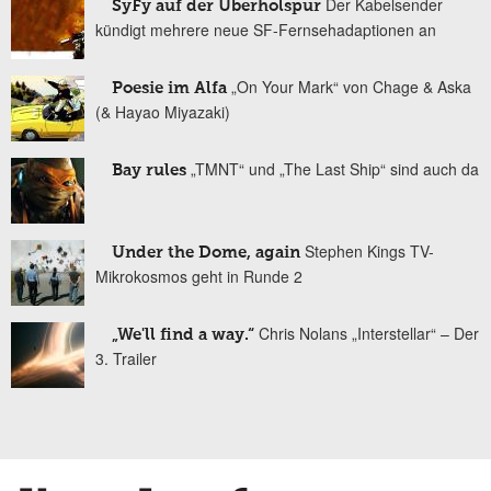
Der Kabelsender
SyFy auf der Überholspur
kündigt mehrere neue SF-Fernsehadaptionen an
„On Your Mark“ von Chage & Aska
Poesie im Alfa
(& Hayao Miyazaki)
„TMNT“ und „The Last Ship“ sind auch da
Bay rules
Stephen Kings TV-
Under the Dome, again
Mikrokosmos geht in Runde 2
Chris Nolans „Interstellar“ – Der
„We'll find a way.“
3. Trailer