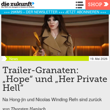
Navigation
SHOP
+++ 29KMS – DER NEWSLETTER +++ JETZT ABONNIEREN +++
News
19. Mai 2026
Trailer-Granaten:
„Hope“ und „Her Private
Hell“
Na Hong-jin und Nicolas Winding Refn sind zurück
von
Thorsten Hanisch