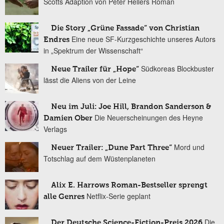
Scotts Adaption von Peter Hellers Roman
Die Story „Grüne Fassade“ von Christian
Eine neue SF-Kurzgeschichte unseres Autors
Endres
in „Spektrum der Wissenschaft“
Südkoreas Blockbuster
Neue Trailer für „Hope“
lässt die Aliens von der Leine
Neu im Juli: Joe Hill, Brandon Sanderson &
Die Neuerscheinungen des Heyne
Damien Ober
Verlags
Mord und
Neuer Trailer: „Dune Part Three“
Totschlag auf dem Wüstenplaneten
Alix E. Harrows Roman-Bestseller sprengt
Netflix-Serie geplant
alle Genres
Die
Der Deutsche Science-Fiction-Preis 2026