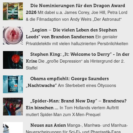
Die Nominierungen für den Dragon Award
Mit dabei u.a. James Corey, Joe Hill, Petra Lord
2026
& die Filmadaption von Andy Weirs „Der Astronaut“
„Legion – Die vielen Leben des Stephen
Ein genialer
Leeds“ von Brandon Sanderson
Privatdetektiv mit vielen halluzinierten Persönlichkeiten
Stephen King: „It: Welcome to Derry“ - In der
Die „große Depression“ als Hintergrund der 2.
Krise
Staffel
Obama empfiehlt: George Saunders
Am Sterbebett eines Öltycoons
„Nachtwache“
„Spider-Man: Brand New Day“ – Brandneu?
In Tom Hollands viertem Auftritt
Ein bisschen …
mutiert Spider-Man zum X-Men-Prequel
Manga-, Manhwa- und Manhua-
Neues aus Asien
Neuerscheinungen für Sci-Fi- und Phantastik-Fans