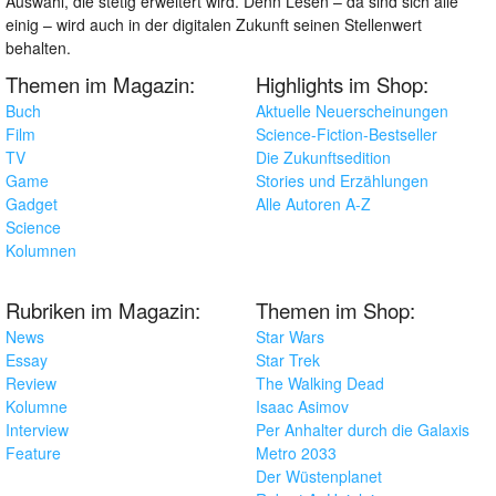
Auswahl, die stetig erweitert wird. Denn Lesen – da sind sich alle
einig – wird auch in der digitalen Zukunft seinen Stellenwert
behalten.
Themen im Magazin:
Highlights im Shop:
Buch
Aktuelle Neuerscheinungen
Film
Science-Fiction-Bestseller
TV
Die Zukunftsedition
Game
Stories und Erzählungen
Gadget
Alle Autoren A-Z
Science
Kolumnen
Rubriken im Magazin:
Themen im Shop:
News
Star Wars
Essay
Star Trek
Review
The Walking Dead
Kolumne
Isaac Asimov
Interview
Per Anhalter durch die Galaxis
Feature
Metro 2033
Der Wüstenplanet