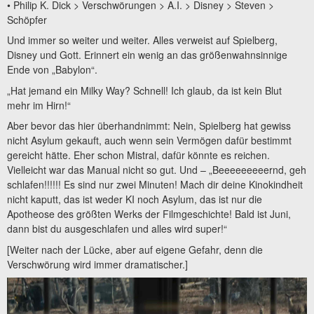
• Philip K. Dick > Verschwörungen > A.I. > Disney > Steven >
Schöpfer
Und immer so weiter und weiter. Alles verweist auf Spielberg,
Disney und Gott. Erinnert ein wenig an das größenwahnsinnige
Ende von „Babylon“.
„Hat jemand ein Milky Way? Schnell! Ich glaub, da ist kein Blut
mehr im Hirn!“
Aber bevor das hier überhandnimmt: Nein, Spielberg hat gewiss
nicht Asylum gekauft, auch wenn sein Vermögen dafür bestimmt
gereicht hätte. Eher schon Mistral, dafür könnte es reichen.
Vielleicht war das Manual nicht so gut. Und – „Beeeeeeeeernd, geh
schlafen!!!!!! Es sind nur zwei Minuten! Mach dir deine Kinokindheit
nicht kaputt, das ist weder KI noch Asylum, das ist nur die
Apotheose des größten Werks der Filmgeschichte! Bald ist Juni,
dann bist du ausgeschlafen und alles wird super!“
[Weiter nach der Lücke, aber auf eigene Gefahr, denn die
Verschwörung wird immer dramatischer.]