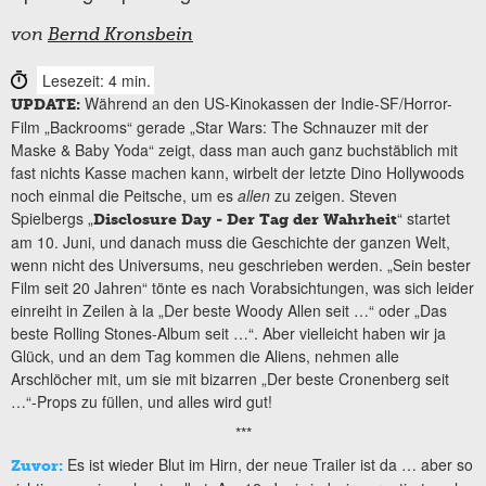
von
Bernd Kronsbein
Lesezeit: 4 min.
Während an den US-Kinokassen der Indie-SF/Horror-
UPDATE:
Film „Backrooms“ gerade „Star Wars: The Schnauzer mit der
Maske & Baby Yoda“ zeigt, dass man auch ganz buchstäblich mit
fast nichts Kasse machen kann, wirbelt der letzte Dino Hollywoods
noch einmal die Peitsche, um es
allen
zu zeigen. Steven
Spielbergs „
“ startet
Disclosure Day - Der Tag der Wahrheit
am 10. Juni, und danach muss die Geschichte der ganzen Welt,
wenn nicht des Universums, neu geschrieben werden. „Sein bester
Film seit 20 Jahren“ tönte es nach Vorabsichtungen, was sich leider
einreiht in Zeilen à la „Der beste Woody Allen seit …“ oder „Das
beste Rolling Stones-Album seit …“. Aber vielleicht haben wir ja
Glück, und an dem Tag kommen die Aliens, nehmen alle
Arschlöcher mit, um sie mit bizarren „Der beste Cronenberg seit
…“-Props zu füllen, und alles wird gut!
***
Es ist wieder Blut im Hirn, der neue Trailer ist da … aber so
Zuvor: