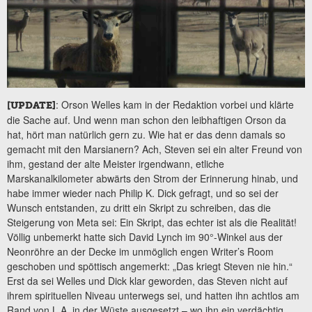
: Orson Welles kam in der Redaktion vorbei und klärte
[UPDATE]
die Sache auf. Und wenn man schon den leibhaftigen Orson da
hat, hört man natürlich gern zu. Wie hat er das denn damals so
gemacht mit den Marsianern? Ach, Steven sei ein alter Freund von
ihm, gestand der alte Meister irgendwann, etliche
Marskanalkilometer abwärts den Strom der Erinnerung hinab, und
habe immer wieder nach Philip K. Dick gefragt, und so sei der
Wunsch entstanden, zu dritt ein Skript zu schreiben, das die
Steigerung von Meta sei: Ein Skript, das echter ist als die Realität!
Völlig unbemerkt hatte sich David Lynch im 90°-Winkel aus der
Neonröhre an der Decke im unmöglich engen Writer’s Room
geschoben und spöttisch angemerkt: „Das kriegt Steven nie hin.“
Erst da sei Welles und Dick klar geworden, das Steven nicht auf
ihrem spirituellen Niveau unterwegs sei, und hatten ihn achtlos am
Rand von L.A. in der Wüste ausgesetzt – wo ihn ein verdächtig