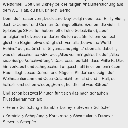
Weltformel, Gott und Disney bei der fälligen Analuntersuchung aus
dem A … Halt, du halluzinierst, Bernd!
Denn der Teaser von „Disclosure Day“ zeigt neben u.a. Emily Blunt,
Josh O’Connor und Colman Domingo etliche Szenen, die viel mit
Spielbergs SF zu tun haben (oft direkte Selbstzitate), aber
amalgiert mit diversen anderen Stoffen aus ähnlichem Kontext –
gleich zu Beginn etwa drängt sich Esmails „Leave the World
Behind“ auf, natürlich ist Shyamalans „Signs“ ebenfalls dabei –,
was ein bisschen so wirkt wie: „Alles von mir geklaut“ oder „Alles
eine
riesige Verschwörung“. Dazu passt perfekt, dass Philip K. Dick
hirnverkabelt und zahngeschont angeschnallt in einem ominösen
Raum liegt, Jesus Dornen und Nägel in Kinderhand zeigt, der
Weihnachtsmann und Coca-Cola nicht fern sind und – Halt, du
halluzinierst schon wieder, „Bernd, hol dir mal was Süßes.“
Und schon bei zwei Minuten fühlt sich das nach gehäuften
Flussdiagrammen an:
• Rehe > Schöpfung > Bambi > Disney > Steven > Schöpfer
• Kornfeld > Schöpfung > Kornkreise > Shyamalan > Disney >
Steven > Schöpfer