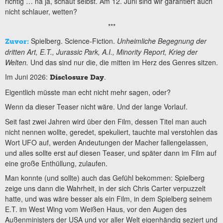
richtig … na ja, schaut selbst. Am 12. Juni sind wir garantiert auch
nicht schlauer, wetten?
***
Spielberg. Science-Fiction.
Unheimliche Begegnung der
Zuvor:
dritten Art, E.T., Jurassic Park, A.I., Minority Report, Krieg der
Welten.
Und das sind nur die, die mitten im Herz des Genres sitzen.
Im Juni 2026:
.
Disclosure Day
Eigentlich müsste man echt nicht mehr sagen, oder?
Wenn da dieser Teaser nicht wäre. Und der lange Vorlauf.
Seit fast zwei Jahren wird über den Film, dessen Titel man auch
nicht nennen wollte, geredet, spekuliert, tauchte mal verstohlen das
Wort UFO auf, werden Andeutungen der Macher fallengelassen,
und alles sollte erst auf diesen Teaser, und später dann im Film auf
eine große Enthüllung, zulaufen.
Man konnte (und sollte) auch das Gefühl bekommen: Spielberg
zeige uns dann die Wahrheit, in der sich Chris Carter verpuzzelt
hatte, und was wäre besser als ein Film, in dem Spielberg seinem
E.T. im West Wing vom Weißen Haus, vor den Augen des
Außenministers der USA und vor aller Welt eigenhändig seziert und