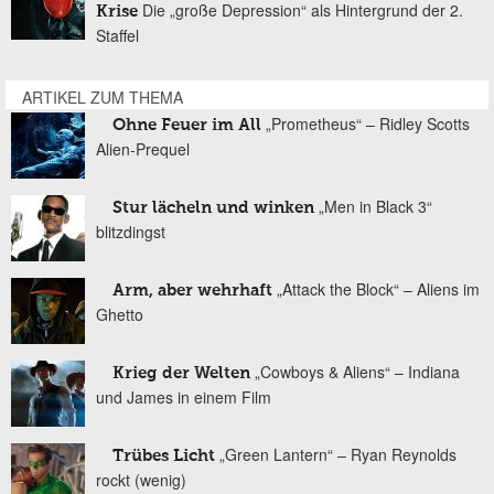
Die „große Depression“ als Hintergrund der 2.
Krise
Staffel
ARTIKEL ZUM THEMA
„Prometheus“ – Ridley Scotts
Ohne Feuer im All
Alien-Prequel
„Men in Black 3“
Stur lächeln und winken
blitzdingst
„Attack the Block“ – Aliens im
Arm, aber wehrhaft
Ghetto
„Cowboys & Aliens“ – Indiana
Krieg der Welten
und James in einem Film
„Green Lantern“ – Ryan Reynolds
Trübes Licht
rockt (wenig)