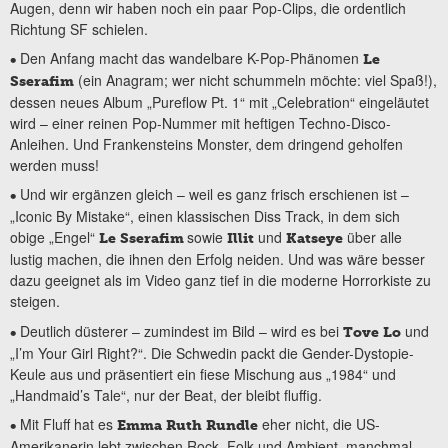
Augen, denn wir haben noch ein paar Pop-Clips, die ordentlich
Richtung SF schielen.
Den Anfang macht das wandelbare K-Pop-Phänomen
•
Le
(ein Anagram; wer nicht schummeln möchte: viel Spaß!),
Sserafim
dessen neues Album „Pureflow Pt. 1“ mit „Celebration“ eingeläutet
wird – einer reinen Pop-Nummer mit heftigen Techno-Disco-
Anleihen. Und Frankensteins Monster, dem dringend geholfen
werden muss!
Und wir ergänzen gleich – weil es ganz frisch erschienen ist –
•
„Iconic By Mistake“, einen klassischen Diss Track, in dem sich
obige „Engel“
sowie
und
über alle
Le Sserafim
Illit
Katseye
lustig machen, die ihnen den Erfolg neiden. Und was wäre besser
dazu geeignet als im Video ganz tief in die moderne Horrorkiste zu
steigen.
Deutlich düsterer – zumindest im Bild – wird es bei
und
•
Tove Lo
„I’m Your Girl Right?“. Die Schwedin packt die Gender-Dystopie-
Keule aus und präsentiert ein fiese Mischung aus „1984“ und
„Handmaid’s Tale“, nur der Beat, der bleibt fluffig.
Mit Fluff hat es
eher nicht, die US-
•
Emma Ruth Rundle
Amerikanerin lebt zwischen Rock, Folk und Ambient, manchmal