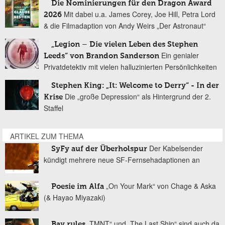
Die Nominierungen für den Dragon Award
Mit dabei u.a. James Corey, Joe Hill, Petra Lord
2026
& die Filmadaption von Andy Weirs „Der Astronaut“
„Legion – Die vielen Leben des Stephen
Ein genialer
Leeds“ von Brandon Sanderson
Privatdetektiv mit vielen halluzinierten Persönlichkeiten
Stephen King: „It: Welcome to Derry“ - In der
Die „große Depression“ als Hintergrund der 2.
Krise
Staffel
ARTIKEL ZUM THEMA
Der Kabelsender
SyFy auf der Überholspur
kündigt mehrere neue SF-Fernsehadaptionen an
„On Your Mark“ von Chage & Aska
Poesie im Alfa
(& Hayao Miyazaki)
„TMNT“ und „The Last Ship“ sind auch da
Bay rules