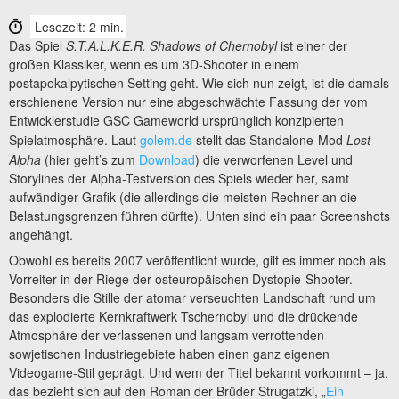
Lesezeit: 2 min.
Das Spiel
S.T.A.L.K.E.R. Shadows of Chernobyl
ist einer der
großen Klassiker, wenn es um 3D-Shooter in einem
postapokalpytischen Setting geht. Wie sich nun zeigt, ist die damals
erschienene Version nur eine abgeschwächte Fassung der vom
Entwicklerstudie GSC Gameworld ursprünglich konzipierten
Spielatmosphäre. Laut
golem.de
stellt das Standalone-Mod
Lost
Alpha
(hier geht’s zum
Download
) die verworfenen Level und
Storylines der Alpha-Testversion des Spiels wieder her, samt
aufwändiger Grafik (die allerdings die meisten Rechner an die
Belastungsgrenzen führen dürfte). Unten sind ein paar Screenshots
angehängt.
Obwohl es bereits 2007 veröffentlicht wurde, gilt es immer noch als
Vorreiter in der Riege der osteuropäischen Dystopie-Shooter.
Besonders die Stille der atomar verseuchten Landschaft rund um
das explodierte Kernkraftwerk Tschernobyl und die drückende
Atmosphäre der verlassenen und langsam verrottenden
sowjetischen Industriegebiete haben einen ganz eigenen
Videogame-Stil geprägt. Und wem der Titel bekannt vorkommt – ja,
das bezieht sich auf den Roman der Brüder Strugatzki, „
Ein