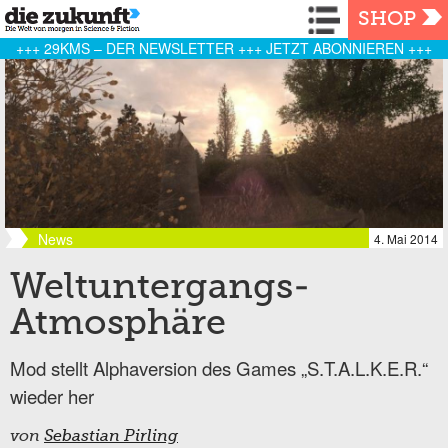
Navigation
SHOP
+++ 29KMS – DER NEWSLETTER +++ JETZT ABONNIEREN +++
News
4. Mai 2014
Weltuntergangs-
Atmosphäre
Mod stellt Alphaversion des Games „S.T.A.L.K.E.R.“
wieder her
von
Sebastian Pirling