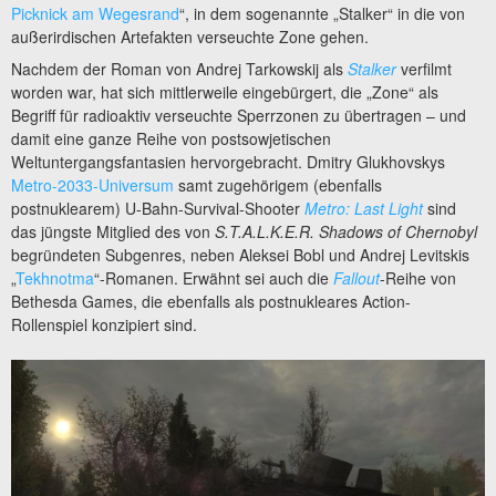
Picknick am Wegesrand
“, in dem sogenannte „Stalker“ in die von
außerirdischen Artefakten verseuchte Zone gehen.
Nachdem der Roman von Andrej Tarkowskij als
Stalker
verfilmt
worden war, hat sich mittlerweile eingebürgert, die „Zone“ als
Begriff für radioaktiv verseuchte Sperrzonen zu übertragen – und
damit eine ganze Reihe von postsowjetischen
Weltuntergangsfantasien hervorgebracht. Dmitry Glukhovskys
Metro-2033-Universum
samt zugehörigem (ebenfalls
postnuklearem) U-Bahn-Survival-Shooter
Metro: Last Light
sind
das jüngste Mitglied des von
S.T.A.L.K.E.R. Shadows of Chernobyl
begründeten Subgenres, neben Aleksei Bobl und Andrej Levitskis
„
Tekhnotma
“-Romanen. Erwähnt sei auch die
Fallout
-Reihe von
Bethesda Games, die ebenfalls als postnukleares Action-
Rollenspiel konzipiert sind.