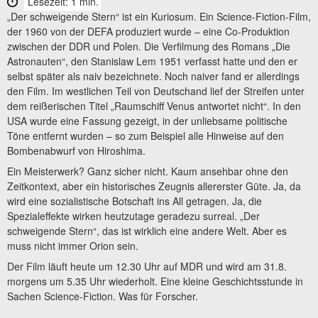
Lesezeit: 1 min.
„Der schweigende Stern“ ist ein Kuriosum. Ein Science-Fiction-Film,
der 1960 von der DEFA produziert wurde – eine Co-Produktion
zwischen der DDR und Polen. Die Verfilmung des Romans „Die
Astronauten“, den Stanislaw Lem 1951 verfasst hatte und den er
selbst später als naiv bezeichnete. Noch naiver fand er allerdings
den Film. Im westlichen Teil von Deutschand lief der Streifen unter
dem reißerischen Titel „Raumschiff Venus antwortet nicht“. In den
USA wurde eine Fassung gezeigt, in der unliebsame politische
Töne entfernt wurden – so zum Beispiel alle Hinweise auf den
Bombenabwurf von Hiroshima.
Ein Meisterwerk? Ganz sicher nicht. Kaum ansehbar ohne den
Zeitkontext, aber ein historisches Zeugnis allererster Güte. Ja, da
wird eine sozialistische Botschaft ins All getragen. Ja, die
Spezialeffekte wirken heutzutage geradezu surreal. „Der
schweigende Stern“, das ist wirklich eine andere Welt. Aber es
muss nicht immer Orion sein.
Der Film läuft heute um 12.30 Uhr auf MDR und wird am 31.8.
morgens um 5.35 Uhr wiederholt. Eine kleine Geschichtsstunde in
Sachen Science-Fiction. Was für Forscher.