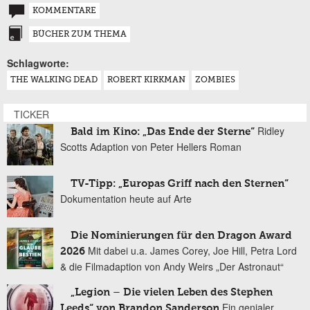
KOMMENTARE
BÜCHER ZUM THEMA
Schlagworte:
THE WALKING DEAD
ROBERT KIRKMAN
ZOMBIES
TICKER
Ridley
Bald im Kino: „Das Ende der Sterne“
Scotts Adaption von Peter Hellers Roman
TV-Tipp: „Europas Griff nach den Sternen“
Dokumentation heute auf Arte
Die Nominierungen für den Dragon Award
Mit dabei u.a. James Corey, Joe Hill, Petra Lord
2026
& die Filmadaption von Andy Weirs „Der Astronaut“
„Legion – Die vielen Leben des Stephen
Ein genialer
Leeds“ von Brandon Sanderson