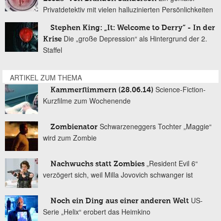
Privatdetektiv mit vielen halluzinierten Persönlichkeiten
Stephen King: „It: Welcome to Derry“ - In der
Die „große Depression“ als Hintergrund der 2.
Krise
Staffel
ARTIKEL ZUM THEMA
Science-Fiction-
Kammerflimmern (28.06.14)
Kurzfilme zum Wochenende
Schwarzeneggers Tochter „Maggie“
Zombienator
wird zum Zombie
„Resident Evil 6“
Nachwuchs statt Zombies
verzögert sich, weil Milla Jovovich schwanger ist
US-
Noch ein Ding aus einer anderen Welt
Serie „Helix“ erobert das Heimkino