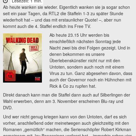
Lesezeit: 1 min.
Ab heute wanken sie wieder. Eigentlich wanken sie ja sogar schon
seit ein paar Tagen, da RTL2 die Staffeln 1-3 zu später Stunde
wiederholt hat – und das mit erstaunlicher Quote! –, aber nun
kommt auch die 4. Staffel endlich ins Free TV.
Ab heute 23.15 Uhr werden bis
einschließlich nächsten Sonntag jede
Nacht zwei bis drei Folgen gezeigt. Und in
denen bekommen es unsere
Überlebenskünstler nicht nur mit den
Untoten, sondern auch noch mit einem
Virus zu tun. Ganz abgesehen davon, dass
auch der Governor noch ein Hühnchen mit
Rick & Co zu rupfen hat.
Direkt danach kann man die Staffel dann auch auf Silberlingen der
Wahl erwerben, denn am 3. November erscheinen Blu-ray und
DVD.
Und wer nicht genug kriegen kann von den Untoten, darf es sich
vorher, anschließend oder meinetwegen auch gleichzeitig mit den
Romanen „gemütlich“ machen, die Serienschöpfer Robert Kirkman
gemeinsam mit Jay Bonansinga verfasst hat – immerhin schon vier