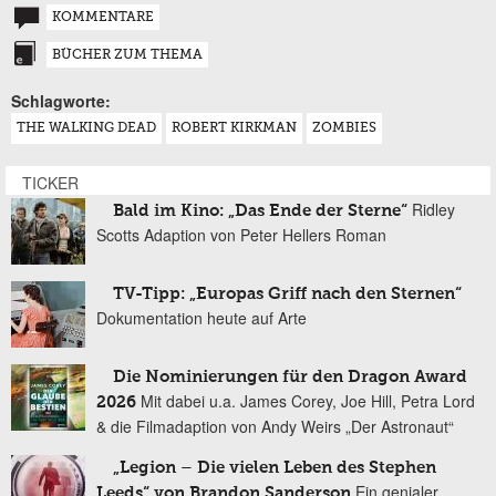
KOMMENTARE
BÜCHER ZUM THEMA
Schlagworte:
THE WALKING DEAD
ROBERT KIRKMAN
ZOMBIES
TICKER
Ridley
Bald im Kino: „Das Ende der Sterne“
Scotts Adaption von Peter Hellers Roman
TV-Tipp: „Europas Griff nach den Sternen“
Dokumentation heute auf Arte
Die Nominierungen für den Dragon Award
Mit dabei u.a. James Corey, Joe Hill, Petra Lord
2026
& die Filmadaption von Andy Weirs „Der Astronaut“
„Legion – Die vielen Leben des Stephen
Ein genialer
Leeds“ von Brandon Sanderson