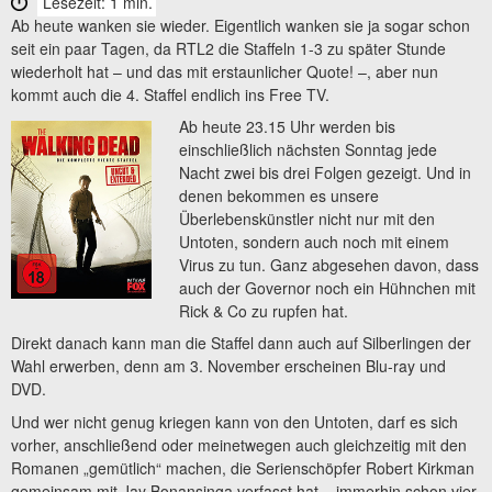
Lesezeit: 1 min.
Ab heute wanken sie wieder. Eigentlich wanken sie ja sogar schon
seit ein paar Tagen, da RTL2 die Staffeln 1-3 zu später Stunde
wiederholt hat – und das mit erstaunlicher Quote! –, aber nun
kommt auch die 4. Staffel endlich ins Free TV.
Ab heute 23.15 Uhr werden bis
einschließlich nächsten Sonntag jede
Nacht zwei bis drei Folgen gezeigt. Und in
denen bekommen es unsere
Überlebenskünstler nicht nur mit den
Untoten, sondern auch noch mit einem
Virus zu tun. Ganz abgesehen davon, dass
auch der Governor noch ein Hühnchen mit
Rick & Co zu rupfen hat.
Direkt danach kann man die Staffel dann auch auf Silberlingen der
Wahl erwerben, denn am 3. November erscheinen Blu-ray und
DVD.
Und wer nicht genug kriegen kann von den Untoten, darf es sich
vorher, anschließend oder meinetwegen auch gleichzeitig mit den
Romanen „gemütlich“ machen, die Serienschöpfer Robert Kirkman
gemeinsam mit Jay Bonansinga verfasst hat – immerhin schon vier