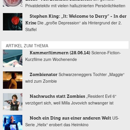
Privatdetektiv mit vielen halluzinierten Persönlichkeiten
Stephen King: „It: Welcome to Derry“ - In der
Die „große Depression“ als Hintergrund der 2.
Krise
Staffel
ARTIKEL ZUM THEMA
Science-Fiction-
Kammerflimmern (28.06.14)
Kurzfilme zum Wochenende
Schwarzeneggers Tochter „Maggie“
Zombienator
wird zum Zombie
„Resident Evil 6“
Nachwuchs statt Zombies
verzögert sich, weil Milla Jovovich schwanger ist
US-
Noch ein Ding aus einer anderen Welt
Serie „Helix“ erobert das Heimkino