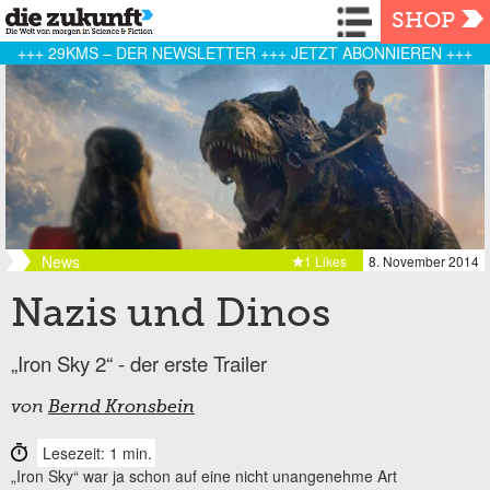
Navigation
SHOP
+++ 29KMS – DER NEWSLETTER +++ JETZT ABONNIEREN +++
News
1 Likes
8. November 2014
Nazis und Dinos
„Iron Sky 2“ - der erste Trailer
von
Bernd Kronsbein
Lesezeit: 1 min.
„Iron Sky“ war ja schon auf eine nicht unangenehme Art