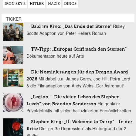
IRON SKY 2
HITLER
NAZIS
DINOS
TICKER
Ridley
Bald im Kino: „Das Ende der Sterne“
Scotts Adaption von Peter Hellers Roman
TV-Tipp: „Europas Griff nach den Sternen“
Dokumentation heute auf Arte
Die Nominierungen für den Dragon Award
Mit dabei u.a. James Corey, Joe Hill, Petra Lord
2026
& die Filmadaption von Andy Weirs „Der Astronaut“
„Legion – Die vielen Leben des Stephen
Ein genialer
Leeds“ von Brandon Sanderson
Privatdetektiv mit vielen halluzinierten Persönlichkeiten
Stephen King: „It: Welcome to Derry“ - In der
Die „große Depression“ als Hintergrund der 2.
Krise
Staffel