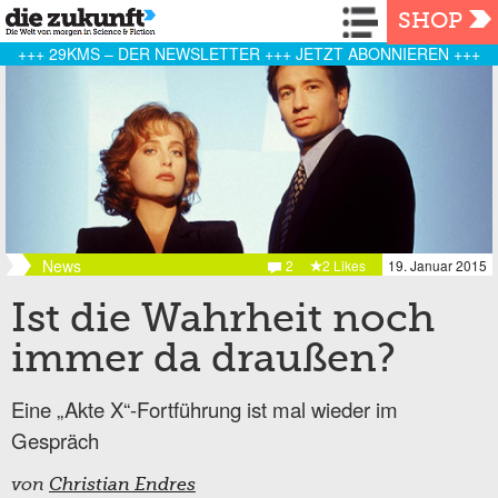
Navigation
SHOP
+++ 29KMS – DER NEWSLETTER +++ JETZT ABONNIEREN +++
News
2
2 Likes
19. Januar 2015
Ist die Wahrheit noch
immer da draußen?
Eine „Akte X“-Fortführung ist mal wieder im
Gespräch
von
Christian Endres