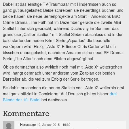
Dabei ist das einstige TV-Traumpaar mit Hindernissen auch so
ganz gut ausgelastet: Beide schreiben sie neuerdings Bücher, und
beide haben sie neue Serienprojekte am Start – Andersons BBC-
Crime-Drama „The Fall“ hat im Dezember gerade die zweite Mini-
Staffel hinter sich gebracht, während Duchovny im Sommer das
grandiose „Californication“ mit Staffel Sieben abschloss und in der
bald startenden neuen Krimi-Serie „Aquarius“ die Leadrolle
verkörpern wird. Einzig „Akte X“-Erfinder Chris Carter wirkt ein
bisschen unausgelastet, nachdem Amazon seine neue SF-Drama-
Serie „The After“ nach dem Piloten abgewürgt hat.
Ob es demnächst also wirklich noch mal mit „Akte X“ weitergehen
wird, hängt demnach unter anderem vom Zeitplan der beiden
Darsteller ab, die viel zum Erfolg der Serie beitrugen.
Bis dahin erscheinen die neuen Staffeln von „Akte X“ weiterhin erst
mal ganz offiziell in Comicform. Auf Deutsch gibt es bisher
drei
Bände der 10. Stafel
bei danibooks.
Kommentare
Horusauge
19. Januar 2015 - 19:30