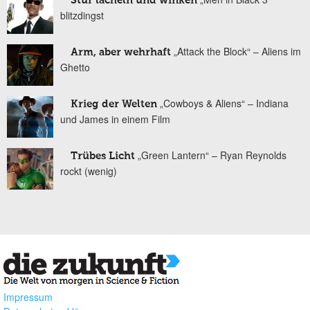
Stur lächeln und winken
blitzdingst
„Attack the Block“ – Aliens im
Arm, aber wehrhaft
Ghetto
„Cowboys & Aliens“ – Indiana
Krieg der Welten
und James in einem Film
„Green Lantern“ – Ryan Reynolds
Trübes Licht
rockt (wenig)
Impressum