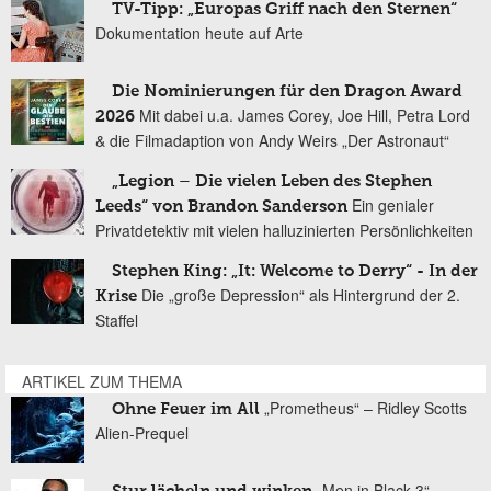
TV-Tipp: „Europas Griff nach den Sternen“
Dokumentation heute auf Arte
Die Nominierungen für den Dragon Award
Mit dabei u.a. James Corey, Joe Hill, Petra Lord
2026
& die Filmadaption von Andy Weirs „Der Astronaut“
„Legion – Die vielen Leben des Stephen
Ein genialer
Leeds“ von Brandon Sanderson
Privatdetektiv mit vielen halluzinierten Persönlichkeiten
Stephen King: „It: Welcome to Derry“ - In der
Die „große Depression“ als Hintergrund der 2.
Krise
Staffel
ARTIKEL ZUM THEMA
„Prometheus“ – Ridley Scotts
Ohne Feuer im All
Alien-Prequel
„Men in Black 3“