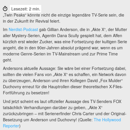
Lesezeit: 2 min.
„Twin Peaks“ könnte nicht die einzige legendäre TV-Serie sein, die
in der Zukunft ihr Revival feiert.
Im
Nerdist-Podcast
gab Gillian Anderson, die in „Akte X“, der Mutter
aller Mystery-Serien, Agentin Dana Scully gespielt hat, dem Affen
kürzlich erst wieder Zucker, was eine Fortsetzung der kultigen Serie
angeht, die in den 90er-Jahren absolut prägend war, wenn es um
moderne Genre-Serien im TV-Mainstream und zur Prime Time
geht.
Andersons aktuelle Aussage: Sie wäre bei einer Fortsetzung dabei,
sollten die vielen Fans von „Akte X“ es schaffen, ein Network davon
zu überzeugen, Anderson und ihren Kollegen David „Fox Mulder“
Duchovny erneut für die Hauptrollen dieser theoretischen X-Files-
Fortführung zu besetzen!
Und jetzt scheint es laut offizieller Aussage des TV-Senders FOX
tatsächlich Verhandlungen darüber zu geben, „Akte X“
zurückzubringen – mit Serienerfinder Chris Carter und der Original-
Besetzung um Anderson und Duchovny! (Quelle:
The Hollywood
Reporter
)