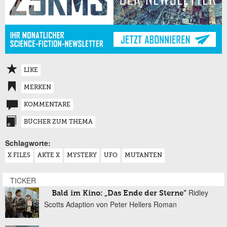
LIKE
MERKEN
KOMMENTARE
BÜCHER ZUM THEMA
Schlagworte:
X FILES
AKTE X
MYSTERY
UFO
MUTANTEN
TICKER
Ridley
Bald im Kino: „Das Ende der Sterne“
Scotts Adaption von Peter Hellers Roman