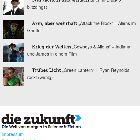
Stur lächeln und winken
blitzdingst
„Attack the Block“ – Aliens im
Arm, aber wehrhaft
Ghetto
„Cowboys & Aliens“ – Indiana
Krieg der Welten
und James in einem Film
„Green Lantern“ – Ryan Reynolds
Trübes Licht
rockt (wenig)
Impressum