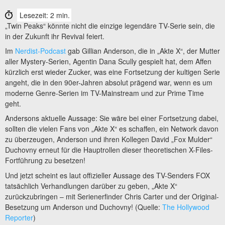
Lesezeit: 2 min.
„Twin Peaks“ könnte nicht die einzige legendäre TV-Serie sein, die
in der Zukunft ihr Revival feiert.
Im
Nerdist-Podcast
gab Gillian Anderson, die in „Akte X“, der Mutter
aller Mystery-Serien, Agentin Dana Scully gespielt hat, dem Affen
kürzlich erst wieder Zucker, was eine Fortsetzung der kultigen Serie
angeht, die in den 90er-Jahren absolut prägend war, wenn es um
moderne Genre-Serien im TV-Mainstream und zur Prime Time
geht.
Andersons aktuelle Aussage: Sie wäre bei einer Fortsetzung dabei,
sollten die vielen Fans von „Akte X“ es schaffen, ein Network davon
zu überzeugen, Anderson und ihren Kollegen David „Fox Mulder“
Duchovny erneut für die Hauptrollen dieser theoretischen X-Files-
Fortführung zu besetzen!
Und jetzt scheint es laut offizieller Aussage des TV-Senders FOX
tatsächlich Verhandlungen darüber zu geben, „Akte X“
zurückzubringen – mit Serienerfinder Chris Carter und der Original-
Besetzung um Anderson und Duchovny! (Quelle:
The Hollywood
Reporter
)