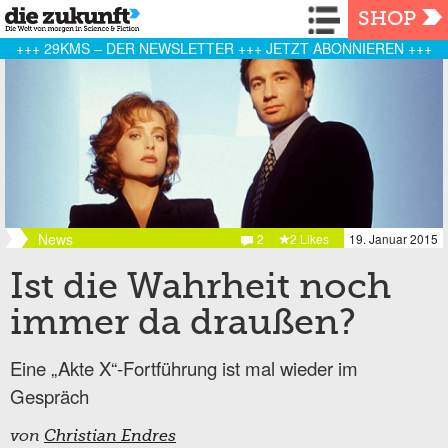
Navigation
SHOP
+++ 29KMS – DER NEWSLETTER +++ JETZT ABONNIEREN +++
News
2
2 Likes
19. Januar 2015
Ist die Wahrheit noch
immer da draußen?
Eine „Akte X“-Fortführung ist mal wieder im
Gespräch
von
Christian Endres