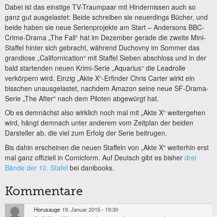
Dabei ist das einstige TV-Traumpaar mit Hindernissen auch so
ganz gut ausgelastet: Beide schreiben sie neuerdings Bücher, und
beide haben sie neue Serienprojekte am Start – Andersons BBC-
Crime-Drama „The Fall“ hat im Dezember gerade die zweite Mini-
Staffel hinter sich gebracht, während Duchovny im Sommer das
grandiose „Californication“ mit Staffel Sieben abschloss und in der
bald startenden neuen Krimi-Serie „Aquarius“ die Leadrolle
verkörpern wird. Einzig „Akte X“-Erfinder Chris Carter wirkt ein
bisschen unausgelastet, nachdem Amazon seine neue SF-Drama-
Serie „The After“ nach dem Piloten abgewürgt hat.
Ob es demnächst also wirklich noch mal mit „Akte X“ weitergehen
wird, hängt demnach unter anderem vom Zeitplan der beiden
Darsteller ab, die viel zum Erfolg der Serie beitrugen.
Bis dahin erscheinen die neuen Staffeln von „Akte X“ weiterhin erst
mal ganz offiziell in Comicform. Auf Deutsch gibt es bisher
drei
Bände der 10. Stafel
bei danibooks.
Kommentare
Horusauge
19. Januar 2015 - 19:30