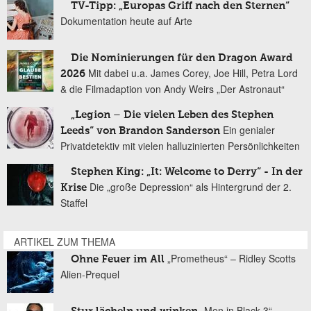
TV-Tipp: „Europas Griff nach den Sternen“
Dokumentation heute auf Arte
Die Nominierungen für den Dragon Award
Mit dabei u.a. James Corey, Joe Hill, Petra Lord
2026
& die Filmadaption von Andy Weirs „Der Astronaut“
„Legion – Die vielen Leben des Stephen
Ein genialer
Leeds“ von Brandon Sanderson
Privatdetektiv mit vielen halluzinierten Persönlichkeiten
Stephen King: „It: Welcome to Derry“ - In der
Die „große Depression“ als Hintergrund der 2.
Krise
Staffel
ARTIKEL ZUM THEMA
„Prometheus“ – Ridley Scotts
Ohne Feuer im All
Alien-Prequel
„Men in Black 3“