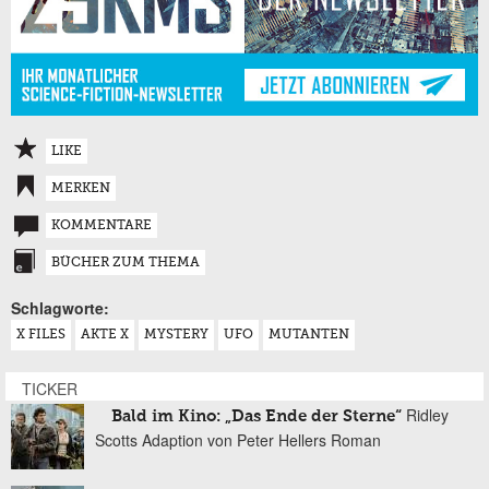
LIKE
MERKEN
KOMMENTARE
BÜCHER ZUM THEMA
Schlagworte:
X FILES
AKTE X
MYSTERY
UFO
MUTANTEN
TICKER
Ridley
Bald im Kino: „Das Ende der Sterne“
Scotts Adaption von Peter Hellers Roman