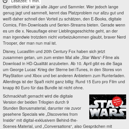
Lesezeit: 1 min.
Eigentlich sind wir ja alle Jäger und Sammler. Wer jedoch lange
genug jagt und sammelt, kennt das Platzproblem nur allzu gut und
weiß daher schnell den Vorteil zu schätzen, den E-Books, digitale
Comics, Film-Downloads und Serien-Streams bieten. Gerade wenn
es um die x. Neuauflage einer Lieblingsgeschichte geht, an der
man irgendwie trotzdem nicht vorbeizukommen glaubt, braver Nerd
Trooper, der man nun mal ist.
Disney, Lucasfilm und 20th Century Fox haben sich jetzt
zusammen getan, um zum ersten Mal alle „Star Wars“-Filme als
Download in HD-Qualität anzubeten. Ab 10. April gibt es die Saga
um George Lucas’ Krieg der Sterne bei iTunes, in den Stores von
PlayStation und Xbox und bei anderen Anbietern zum Runterladen.
Allerdings ist der Spaß nicht ganz billig: Rund 15 Euro pro Film und
knapp 80 Euro für das Bundle ist nicht ohne.
Schmackhaft gemacht wird die digitale
Version der beiden Trilogien durch 9
Stunden Bonusmaterial, darunter nie zuvor
gesehene Specials wie „Discoveries from
Inside“ mit digital-exklusivem Behind-the-
Scenes-Material, und „Conversations“, also Gesprächen mit