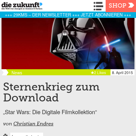
Navigation
SHOP
+++ 29KMS – DER NEWSLETTER +++ JETZT ABONNIEREN +++
News
2 Likes
8. April 2015
Sternenkrieg zum
Download
„Star Wars: Die Digitale Filmkollektion“
von
Christian Endres