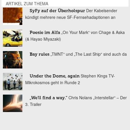
ARTIKEL ZUM THEMA
Der Kabelsender
SyFy auf der Überholspur
kündigt mehrere neue SF-Fernsehadaptionen an
„On Your Mark“ von Chage & Aska
Poesie im Alfa
(& Hayao Miyazaki)
„TMNT“ und „The Last Ship“ sind auch da
Bay rules
Stephen Kings TV-
Under the Dome, again
Mikrokosmos geht in Runde 2
Chris Nolans „Interstellar“ – Der
„We'll find a way.“
3. Trailer