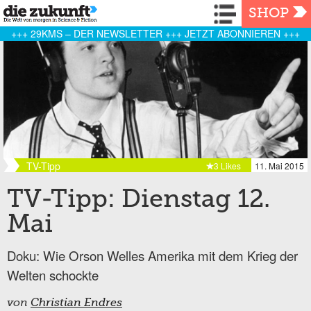
Navigation
SHOP
+++ 29KMS – DER NEWSLETTER +++ JETZT ABONNIEREN +++
TV-Tipp
3 Likes
11. Mai 2015
TV-Tipp: Dienstag 12.
Mai
Doku: Wie Orson Welles Amerika mit dem Krieg der
Welten schockte
von
Christian Endres