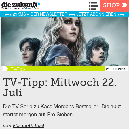
Navigation
SHOP
+++ 29KMS – DER NEWSLETTER +++ JETZT ABONNIEREN +++
TV-Tipp
21. Juli 2015
TV-Tipp: Mittwoch 22.
Juli
Die TV-Serie zu Kass Morgans Bestseller „Die 100“
startet morgen auf Pro Sieben
von
Elisabeth Bösl